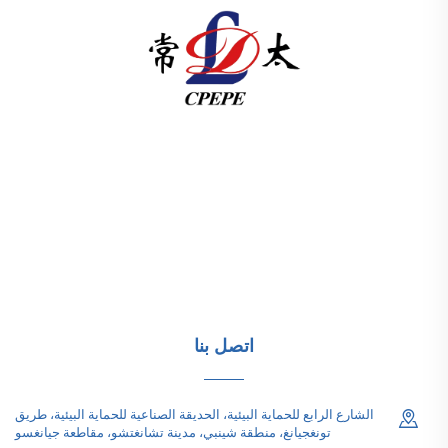
تقدم شركة تشانغتشو باسيفيك للتجهيزات الكهربائية
(المجموعة) المحدودة معدات نقل الطاقة عالية/منخفضة الجهد،
ومحولات الجر (110–330 كيلو فولت)، ومحطات فرعية مدمجة/
جاهزة للبنية التحتية للطاقة عالمياً. معتمدة من قبل ISO، وتركز
على البحث والتطوير منذ عام 1989. اطلب استشارة تقنية
اليوم.
اتصل بنا
الشارع الرابع للحماية البيئية، الحديقة الصناعية للحماية البيئية، طريق
تونغجيانغ، منطقة شينبي، مدينة تشانغتشو، مقاطعة جيانغسو