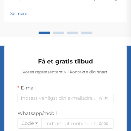
fungerer som rygraden for effektiv energioverførsel
og -distribution på tværs af omfattende net. Disse
Se mere
elektromagnetiske enheder muliggør problemfri
om...
Få et gratis tilbud
Vores repræsentant vil kontakte dig snart.
E-mail
0/100
Whatsapp/mobil
Code
0/100