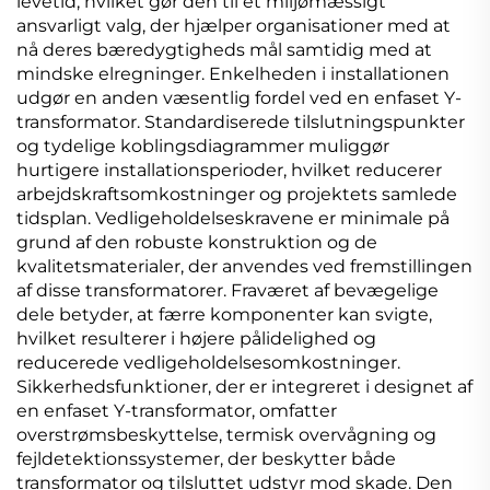
levetid, hvilket gør den til et miljømæssigt
ansvarligt valg, der hjælper organisationer med at
nå deres bæredygtigheds mål samtidig med at
mindske elregninger. Enkelheden i installationen
udgør en anden væsentlig fordel ved en enfaset Y-
transformator. Standardiserede tilslutningspunkter
og tydelige koblingsdiagrammer muliggør
hurtigere installationsperioder, hvilket reducerer
arbejdskraftsomkostninger og projektets samlede
tidsplan. Vedligeholdelseskravene er minimale på
grund af den robuste konstruktion og de
kvalitetsmaterialer, der anvendes ved fremstillingen
af disse transformatorer. Fraværet af bevægelige
dele betyder, at færre komponenter kan svigte,
hvilket resulterer i højere pålidelighed og
reducerede vedligeholdelsesomkostninger.
Sikkerhedsfunktioner, der er integreret i designet af
en enfaset Y-transformator, omfatter
overstrømsbeskyttelse, termisk overvågning og
fejldetektionssystemer, der beskytter både
transformator og tilsluttet udstyr mod skade. Den