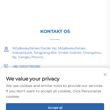
certificeret, forsknings- og udviklingsdrevet siden
1989. Anmod om en teknisk konsultation i dag.
KONTAKT OS
Miljøbeskyttelses Fjerde Vej, Miljøbeskyttelses
Industripark, Tongjiang Allé, Xinbei Distrikt, Changzhou
By, Jiangsu Provins
+86-15900780682
[email protected]
We value your privacy
We use cookies and similar tools to provide our services.
If you don't want to accept all cookies, click Personalize
cookies.
Copyright © 2026 Changzhou Pacific Electric Equipment (Group) Co.,
Ltd. Alle rettigheder forbeholdt.
Privatlivspolitik
Accept all