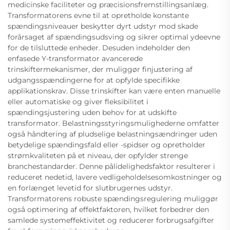
medicinske faciliteter og præcisionsfremstillingsanlæg.
Transformatorens evne til at opretholde konstante
spændingsniveauer beskytter dyrt udstyr mod skade
forårsaget af spændingsudsving og sikrer optimal ydeevne
for de tilsluttede enheder. Desuden indeholder den
enfasede Y-transformator avancerede
trinskiftermekanismer, der muliggør finjustering af
udgangsspændingerne for at opfylde specifikke
applikationskrav. Disse trinskifter kan være enten manuelle
eller automatiske og giver fleksibilitet i
spændingsjustering uden behov for at udskifte
transformator. Belastningsstyringsmulighederne omfatter
også håndtering af pludselige belastningsændringer uden
betydelige spændingsfald eller -spidser og opretholder
strømkvaliteten på et niveau, der opfylder strenge
branchestandarder. Denne pålidelighedsfaktor resulterer i
reduceret nedetid, lavere vedligeholdelsesomkostninger og
en forlænget levetid for slutbrugernes udstyr.
Transformatorens robuste spændingsregulering muliggør
også optimering af effektfaktoren, hvilket forbedrer den
samlede systemeffektivitet og reducerer forbrugsafgifter