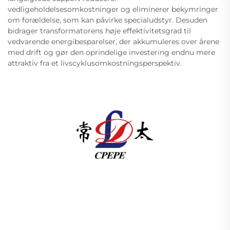
vedligeholdelsesomkostninger og eliminerer bekymringer
om forældelse, som kan påvirke specialudstyr. Desuden
bidrager transformatorens høje effektivitetsgrad til
vedvarende energibesparelser, der akkumuleres over årene
med drift og gør den oprindelige investering endnu mere
attraktiv fra et livscyklusomkostningsperspektiv.
Changzhou Pacific Electric Power Equipment
(Group) Co., Ltd. leverer høj- og lavspændings
udstyr til strømoverførsel, traktionstransformatorer
(110–330 kV) samt stelmonterede/integrerede
understationer til global energiinfrastruktur. ISO-