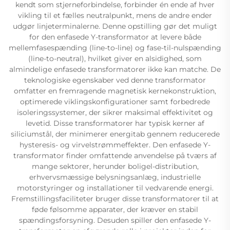
kendt som stjerneforbindelse, forbinder én ende af hver
vikling til et fælles neutralpunkt, mens de andre ender
udgør linjeterminalerne. Denne opstilling gør det muligt
for den enfasede Y-transformator at levere både
mellemfasespænding (line-to-line) og fase-til-nulspænding
(line-to-neutral), hvilket giver en alsidighed, som
almindelige enfasede transformatorer ikke kan matche. De
teknologiske egenskaber ved denne transformator
omfatter en fremragende magnetisk kernekonstruktion,
optimerede viklingskonfigurationer samt forbedrede
isoleringssystemer, der sikrer maksimal effektivitet og
levetid. Disse transformatorer har typisk kerner af
siliciumstål, der minimerer energitab gennem reducerede
hysteresis- og virvelstrømmeffekter. Den enfasede Y-
transformator finder omfattende anvendelse på tværs af
mange sektorer, herunder boligel-distribution,
erhvervsmæssige belysningsanlæg, industrielle
motorstyringer og installationer til vedvarende energi.
Fremstillingsfaciliteter bruger disse transformatorer til at
føde følsomme apparater, der kræver en stabil
spændingsforsyning. Desuden spiller den enfasede Y-