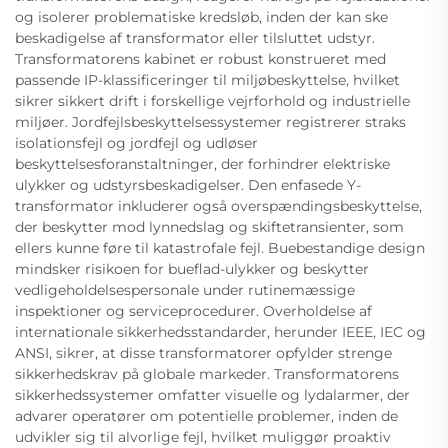
og isolerer problematiske kredsløb, inden der kan ske
beskadigelse af transformator eller tilsluttet udstyr.
Transformatorens kabinet er robust konstrueret med
passende IP-klassificeringer til miljøbeskyttelse, hvilket
sikrer sikkert drift i forskellige vejrforhold og industrielle
miljøer. Jordfejlsbeskyttelsessystemer registrerer straks
isolationsfejl og jordfejl og udløser
beskyttelsesforanstaltninger, der forhindrer elektriske
ulykker og udstyrsbeskadigelser. Den enfasede Y-
transformator inkluderer også overspændingsbeskyttelse,
der beskytter mod lynnedslag og skiftetransienter, som
ellers kunne føre til katastrofale fejl. Buebestandige design
mindsker risikoen for bueflad-ulykker og beskytter
vedligeholdelsespersonale under rutinemæssige
inspektioner og serviceprocedurer. Overholdelse af
internationale sikkerhedsstandarder, herunder IEEE, IEC og
ANSI, sikrer, at disse transformatorer opfylder strenge
sikkerhedskrav på globale markeder. Transformatorens
sikkerhedssystemer omfatter visuelle og lydalarmer, der
advarer operatører om potentielle problemer, inden de
udvikler sig til alvorlige fejl, hvilket muliggør proaktiv