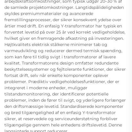
arbejdskraftsomkostninger, som typisk udgør 20–30 % af
de samlede projektomkostninger. Langtidspålideligheden
skyldes premiummaterialer og avancerede
fremstillingsprocesser, der sikrer konsekvent ydelse over
årtier med drift. En enfasig Y-transformator har typisk en
forventet levetid på over 25 år ved korrekt vedligeholdelse,
hvilket giver en fremragende afkastning på investeringen.
Højtkvalitets elektrisk stålkerne minimerer tab og
varmeudvikling og reducerer dermed termisk spænding,
som kan føre til tidlig svigt i transformatorer af lavere
kvalitet. Transformatorens design omfatter redundante
beskyttelsessystemer og fejltolerante funktioner, der sikrer
fortsat drift, selv når enkelte komponenter oplever
problemer. Prædiktiv vedligeholdelsesfunktioner, der er
integreret i moderne enheder, muliggør
tilstandsmonitorering, der identificerer potentielle
problemer, inden de fører til svigt, og yderligere forlænger
den driftsmæssige levetid. Standardiserede komponenter
og bred tilgængelighed af en enfasig Y-transformator
sikrer, at reservedele og serviceunderstøtning forbliver
tilgængelige gennem hele enhedens driftslevetid. Denne
langsigtede support reducerer