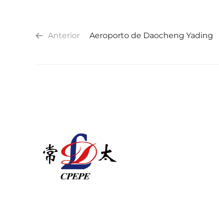
Anterior
Aeroporto de Daocheng Yading
A Changzhou Pacific Electric Power Equipm