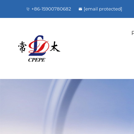
+86-15900780682
[email protected]