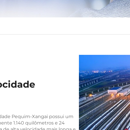
locidade
ocidade Pequim-Xangai possui um
nte 1.140 quilômetros e 24
ia de alta velocidade mais longa e