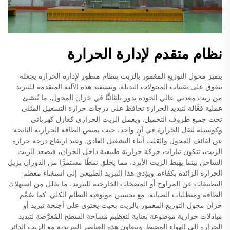
نظام متقدم لإدارة الحرارة
يتميز محول التوزيع المغمور بالزيت بنظام متطور لإدارة الحرارة يجعله
يتفوق على تقنيات المحولات البديلة. وتستفيد هذه الآلية المتقدمة للتبريد
من زيت معدني عالي الجودة يدور تلقائيًّا في خزان المحول، ما يُنشئ
عملية فعَّالة لتبديد الحرارة تحافظ على درجات حرارة التشغيل المثلى
تحت جميع ظروف التحميل. ويعمل الزيت الحراري كعازل كهربائي
وكوسيلة لنقل الحرارة في آنٍ واحد، حيث يمتص الطاقة الحرارية الناتجة
عن لفائف المحول والقلب أثناء التشغيل العادي. وعند ارتفاع درجة حرارة
الزيت، تتكون تيارات حركة حرارية طبيعية داخل الخزان، فيصعد الزيت
الساخن بينما يهبط الزيت الأبرد، مما يخلق نمطًا مستمرًّا من الدوران يزيل
الحرارة الزائدة بكفاءة. ويؤدي هذا التبريد الطبيعي إلى استغناء معظم
التطبيقات عن المراوح أو المضخات الخارجية للتبريد، ما يقلل من استهلاك
الطاقة ومتطلبات الصيانة، مع تحسين موثوقية النظام الكلي. كما صُمِّم
خزان محول التوزيع المغمور بالزيت بحيث يحتوي على أجنحة تبريد أو
مبادلات حرارية موضوعة بعناية لتعظيم مساحة السطح المُعرَّضة لتبديد
الحرارة إلى الهواء المحيط. وتتعاون هذه العناصر التبريدية مع الزيت الدائر