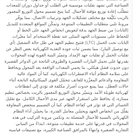
الصناعية التي تشهد تقلبات موسمية في الطلب أو جداول دوران للمعدات
تتطلّب إعادة توزيع مؤقتة للأحمال. كما يتيح تصميم محول التوزيع المغمور
بالزيت تكيُّفه مع مختلف تشكيلات الجهد وترتيبات الاتصال، مما يوفّر
مرونةً تلبي متطلبات التطبيقات المتنوعة. وتمكّن المواقع المتعددة للتبديل
(التابات) من ضبط الجهد بدقة لتعويض انخفاض الجهد على الخط أو
للحفاظ على مستويات الجهد المثلى عند نقطة الاستخدام. أما مغيّرات
التابات تحت الحمل (LTC) فتتيح تنظيم الجهد في ظل حالة التشغيل (أي
مع توصيل التيار)، مما يضمن ثبات جودة التغذية الكهربائية بغض النظر عن
تقلبات الحمل أو تقلبات جهد الإمداد. وتتميّز البنية القوية لهذه المحولات
بقدرتها على تحمل التيارات القصيرة والظروف الناتجة عن الدوائر القصيرة
دون حدوث فشل هيكلي، ما يحمي المعدات الواقعة بعد المحول ويحافظ
على سلامة النظام أثناء الاضطرابات الكهربائية. كما أن المواد عالية
المقاومة والدعائم المعزَّزة للفائف تتحمّل القوى الميكانيكية الناتجة أثناء
حالات العطل، مما يمنع حدوث أضرار مكلفة قد تؤدي إلى انقطاعات
كهربائية طويلة الأمد. ويتميّز محول التوزيع المغمور بالزيت بخصائص تنظيم
ممتازة، إذ يحافظ على استقرار الجهد عبر مدى الأحمال الكامل، مع تقليل
الخسائر التي قد تؤثر في كفاءة النظام. كما أن التصميم منخفض المعاوقة
يقلّل من انخفاض الجهد ويحسّن معامل القدرة، ما يحسّن أداء النظام
الكهربائي بالنسبة للأحمال المتصلة به. وتكمن مرونة التركيب في هذه
المحولات في قدرتها على خدمة تطبيقات متنوعة، ابتداءً من المباني
التجارية الصغيرة وانتهاءً بالمرافق الصناعية الكبيرة، مع تصنيفات قياسية