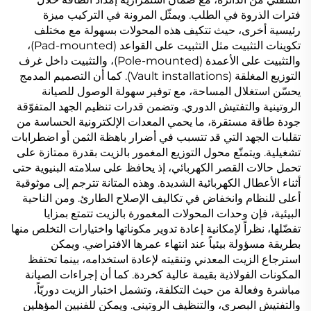
فترات الذروة في الطلب. ويمثّل المرونة في التركيب ميزة
رئيسية أخرى، حيث تتكيف هذه المحولات بسهولة مع مختلف
تكوينات التثبيت مثل التثبيت على القواعد (Pad-mounted)،
والتثبيت على الأعمدة (Pole-mounted)، والتثبيت داخل غرف
التوزيع المغلقة (Vault installations). كما أن التصميم المدمج
يحسّن استغلال المساحة، مع توفير سهولة الوصول للصيانة
الروتينية والتفتيش الدوري. وتضمن قدرات تنظيم الجهد المتفوّقة
جودة طاقة مستقرة، ما يحمي المعدات الإلكترونية الحساسة من
تقلبات الجهد التي قد تتسبب في أضرار باهظة الثمن أو اضطرابات
تشغيلية. ويتمتّع محول التوزيع المغمور بالزيت بقدرة ممتازة على
تحمل حالات القصر الكهربائي، إذ يحافظ على سلامته البنيوية حتى
أثناء الأعطال الكهربائية الشديدة. وهذه المتانة تترجم إلى موثوقية
أعلى للنظام وانخفاض في تكاليف الإصلاح الطارئ. ومن الناحية
البيئية، فإن وحدات المحولات المغمورة بالزيت تتمتع بمزايا
تفضّلها، نظراً لإمكانية إعادة تدوير مكوناتها واختيارات التخلص منها
بطريقة مسؤولة بيئياً عند انتهاء عمرها الافتراضي. ويمكن
استرجاع الزيت المعدني وتنقيته لإعادة استخدامه، بينما تحتفظ
المكونات الفولاذية بقيمة عالية كخردة. كما أن إجراءات الصيانة
مباشرة وفعالة من حيث التكلفة، وتشمل اختبار الزيت دوريّاً،
والتفتيش البصري، والتنظيف الروتيني. ويمكن للفنيين المؤهلين