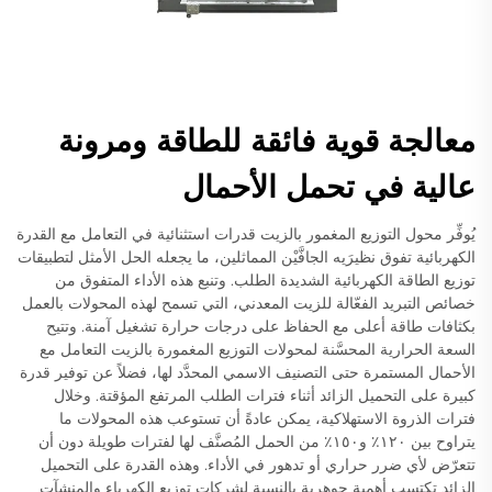
معالجة قوية فائقة للطاقة ومرونة
عالية في تحمل الأحمال
يُوفِّر محول التوزيع المغمور بالزيت قدرات استثنائية في التعامل مع القدرة
الكهربائية تفوق نظيرَيه الجافَّيْن المماثلين، ما يجعله الحل الأمثل لتطبيقات
توزيع الطاقة الكهربائية الشديدة الطلب. وتنبع هذه الأداء المتفوق من
خصائص التبريد الفعّالة للزيت المعدني، التي تسمح لهذه المحولات بالعمل
بكثافات طاقة أعلى مع الحفاظ على درجات حرارة تشغيل آمنة. وتتيح
السعة الحرارية المحسَّنة لمحولات التوزيع المغمورة بالزيت التعامل مع
الأحمال المستمرة حتى التصنيف الاسمي المحدَّد لها، فضلاً عن توفير قدرة
كبيرة على التحميل الزائد أثناء فترات الطلب المرتفع المؤقتة. وخلال
فترات الذروة الاستهلاكية، يمكن عادةً أن تستوعب هذه المحولات ما
يتراوح بين ١٢٠٪ و١٥٠٪ من الحمل المُصنَّف لها لفترات طويلة دون أن
تتعرّض لأي ضرر حراري أو تدهور في الأداء. وهذه القدرة على التحميل
الزائد تكتسب أهمية جوهرية بالنسبة لشركات توزيع الكهرباء والمنشآت