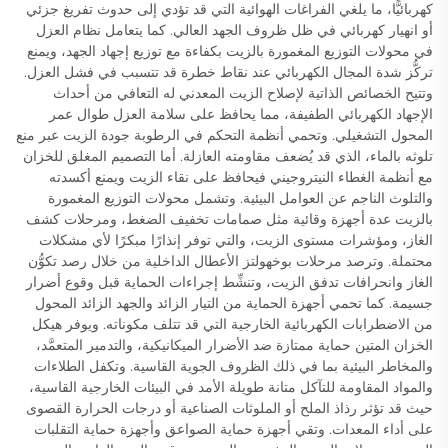
كهربائيًّا، ما يلغي الفراغات الهوائية التي قد تؤدي إلى حدوث تفريغ جزئي
أو انهيار كهربائي في ظل ظروف الجهد العالي. كما يتعامل نظام العزل
في محولات التوزيع المغمورة بالزيت بكفاءة مع توزيع إجهاد الجهد، ويمنع
تركُّز شدة المجال الكهربائي عند نقاط خطرة قد تتسبب في فشل العزل.
وتتيح الخصائص الذاتية لإصلاح الزيت المعدني له التعافي من أحداث
الإجهاد الكهربائي الطفيفة، مما يحافظ على سلامة العزل طوال عمر
المحول التشغيلي. وتحمي أنظمة التحكم في الرطوبة جودة الزيت عبر منع
تلوثه بالماء، الذي قد يُضعف مقاومته العازلة. أما التصميم المغلق للخزان
مع أنظمة الغطاء النيتروجيني فيحافظ على نقاء الزيت ويمنع أكسدته
والتلوث الناجم عن العوامل البيئية. وتشمل محولات التوزيع المغمورة
بالزيت عدة أجهزة وقائية مثل صمامات تخفيف الضغط، ومرحلات كشف
الغاز، ومؤشرات مستوى الزيت، والتي توفر إنذارًا مبكرًا لأي مشكلات
محتملة. وترصد مرحلات بوخهولتز الأعطال الداخلية من خلال رصد تكوُّن
الغاز وانحرافات تدفق الزيت، وتنشِّط إجراءات الحماية قبل وقوع أضرار
جسيمة. كما تحمي أجهزة الحماية من التيار الزائد والجهد الزائد المحول
من الاضطرابات الكهربائية الخارجية التي قد تتلف مكوناته. ويوفر هيكل
الخزان المتين حماية ممتازة ضد الأضرار الميكانيكية، والتدمير المتعمَّد،
والمخاطر البيئية بما في ذلك الظروف الجوية القاسية. وتكفل الطلاءات
والمواد المقاومة للتآكل متانة طويلة الأمد في البيئات الخارجية القاسية،
حيث قد تؤثر رذاذ الملح أو الملوثات الصناعية أو درجات الحرارة القصوى
على أداء المعدات. وتقي أجهزة حماية الصواعق وأجهزة حماية التقلبات