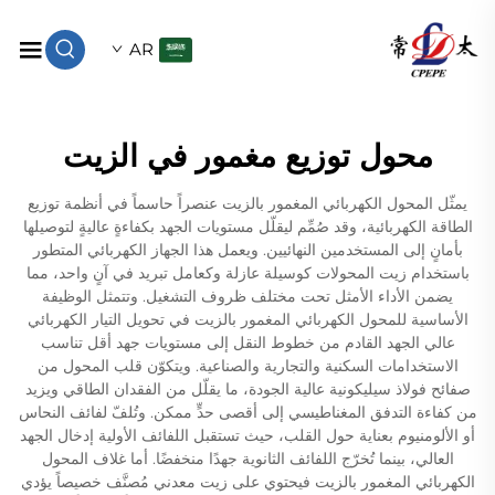
AR
محول توزيع مغمور في الزيت
يمثّل المحول الكهربائي المغمور بالزيت عنصراً حاسماً في أنظمة توزيع
الطاقة الكهربائية، وقد صُمِّم ليقلّل مستويات الجهد بكفاءةٍ عاليةٍ لتوصيلها
بأمانٍ إلى المستخدمين النهائيين. ويعمل هذا الجهاز الكهربائي المتطور
باستخدام زيت المحولات كوسيلة عازلة وكعامل تبريد في آنٍ واحد، مما
يضمن الأداء الأمثل تحت مختلف ظروف التشغيل. وتتمثل الوظيفة
الأساسية للمحول الكهربائي المغمور بالزيت في تحويل التيار الكهربائي
عالي الجهد القادم من خطوط النقل إلى مستويات جهد أقل تناسب
الاستخدامات السكنية والتجارية والصناعية. ويتكوّن قلب المحول من
صفائح فولاذ سيليكونية عالية الجودة، ما يقلّل من الفقدان الطاقي ويزيد
من كفاءة التدفق المغناطيسي إلى أقصى حدٍّ ممكن. وتُلفّ لفائف النحاس
أو الألومنيوم بعناية حول القلب، حيث تستقبل اللفائف الأولية إدخال الجهد
العالي، بينما تُخرّج اللفائف الثانوية جهدًا منخفضًا. أما غلاف المحول
الكهربائي المغمور بالزيت فيحتوي على زيت معدني مُصنَّف خصيصاً يؤدي