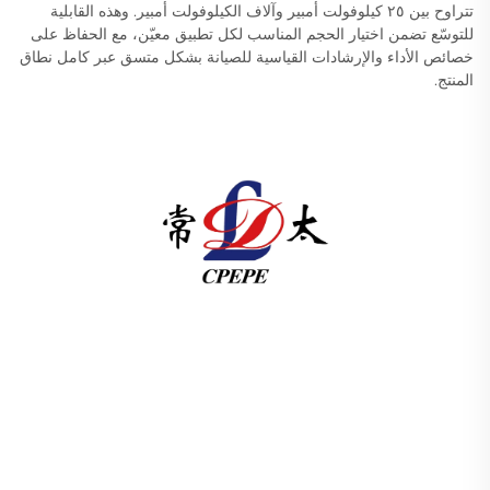
تتراوح بين ٢٥ كيلوفولت أمبير وآلاف الكيلوفولت أمبير. وهذه القابلية
للتوسّع تضمن اختيار الحجم المناسب لكل تطبيق معيّن، مع الحفاظ على
خصائص الأداء والإرشادات القياسية للصيانة بشكل متسق عبر كامل نطاق
المنتج.
تقدم شركة تشانغتشو باسيفيك للتجهيزات الكهربائية
(المجموعة) المحدودة معدات نقل الطاقة عالية/منخفضة الجهد،
ومحولات الجر (110–330 كيلو فولت)، ومحطات فرعية مدمجة/
جاهزة للبنية التحتية للطاقة عالمياً. معتمدة من قبل ISO، وتركز
على البحث والتطوير منذ عام 1989. اطلب استشارة تقنية
اليوم.