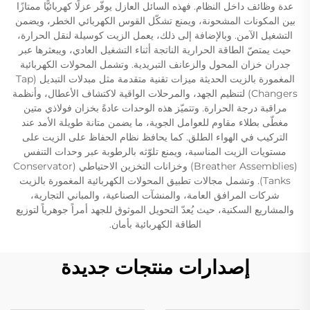
عدة وظائف داخل النظام. فهذه السائل العازل يوفّر عزلًا كهربائيًّا ممتازًا
بين المكونات المشحونة، ويمنع تشكّل القوس الكهربائي الخطر، ويضمن
التشغيل الآمن. وبالإضافة إلى ذلك، يعمل الزيت كوسيلة لنقل الحرارة،
حيث يمتصّ الطاقة الحرارية الناتجة أثناء التشغيل العادي، ويبعثرها عبر
جدران خزان المحول والزعانف التبريدية. وتشمل المحولات الكهربائية
المغمورة بالزيت الحديثة ميزات تقنية متقدمة مثل مبدلات التبديل (Tap
Changers) لتنظيم الجهد، والمرحلات الواقية لاكتشاف الأعطال، وأنظمة
مراقبة درجة الحرارة. وتتميّز هذه الوحدات عادةً بخزان فولاذي متين
مغطّى بطلاء مقاوم للعوامل الجوية، ما يضمن متانة طويلة الأمد عند
التركيب في الهواء الطلق. كما يحافظ نظام الحفاظ على الزيت على
مستويات الزيت المناسبة، ويمنع تلوّثه بالرطوبة عبر وحدات التنفس
(Breather Assemblies) وخزانات التخزين الاحتياطي (Conservator
Tanks). وتشمل مجالات تطبيق المحولات الكهربائية المغمورة بالزيت
شركات المرافق العامة، والمنشآت الصناعية، والمباني التجارية،
والمشاريع السكنية، حيث يُعدّ التحويل الموثوق للجهد أمراً جوهرياً لتوزيع
الطاقة الكهربائية بأمان.
إصدارات منتجات جديدة