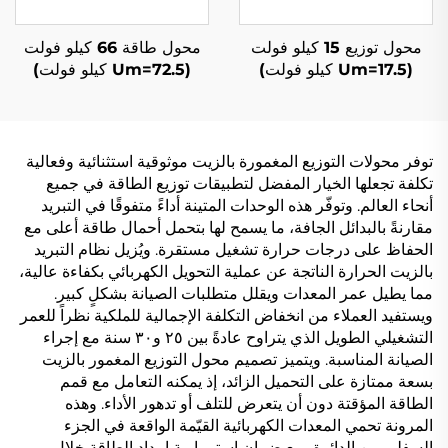
محول توزيع 15 كيلو فولت
محول طاقة 66 كيلو فولت
(Um=17.5 كيلو فولت)
(Um=72.5 كيلو فولت)
توفر محولات التوزيع المغمورة بالزيت موثوقية استثنائية وفعالية
تكلفة تجعلها الخيار المفضل لتطبيقات توزيع الطاقة في جميع
أنحاء العالم. وتوفّر هذه الوحدات المتينة أداءً متفوقًا في التبريد
مقارنةً بالبدائل الجافة، ما يسمح لها بتحمل أحمال طاقة أعلى مع
الحفاظ على درجات حرارة تشغيل مستقرة. ويُزيل نظام التبريد
بالزيت الحرارة الناتجة عن عملية التحويل الكهربائي بكفاءة عالية،
مما يطيل عمر المعدات ويقلل متطلبات الصيانة بشكلٍ كبير.
ويستفيد العملاء من انخفاض التكلفة الإجمالية للملكية نظراً للعمر
التشغيلي الطويل الذي يتراوح عادةً بين ٢٥ و٣٠ سنة مع إجراء
الصيانة المناسبة. ويتميز تصميم محول التوزيع المغمور بالزيت
بسعة ممتازة على التحميل الزائد، إذ يمكنه التعامل مع قمم
الطاقة المؤقتة دون أن يتعرض للتلف أو تدهور الأداء. وهذه
المرونة تحمي المعدات الكهربائية القيّمة الواقعة في الجزء
السفلي من الدائرة، مع ضمان استمرارية إمداد الطاقة خلال