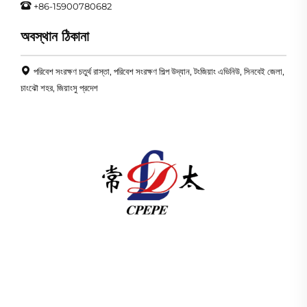
+86-15900780682
অবস্থান ঠিকানা
পরিবেশ সংরক্ষণ চতুর্থ রাস্তা, পরিবেশ সংরক্ষণ শিল্প উদ্যান, টংজিয়াং এভিনিউ, সিনবেই জেলা,
চাংঝৌ শহর, জিয়াংসু প্রদেশ
চাংঝৌ প্যাসিফিক ইলেকট্রিক পাওয়ার ইকুইপমেন্ট (গ্রুপ) কোং লি. 1989 সাল
থেকে আইএসও-প্রত্যয়িত, গবেষণা ও উন্নয়ন-নেতৃত্বাধীন বৈশ্বিক শক্তি
অবকাঠামোর জন্য উচ্চ/নিম্ন ভোল্টেজ পাওয়ার ট্রান্সমিশন সরঞ্জাম, ট্রাকশন
ট্রান্সফরমার (110–330kV), এবং প্যাড-মাউন্টেড/প্যাকেজ সাবস্টেশন সরবরাহ