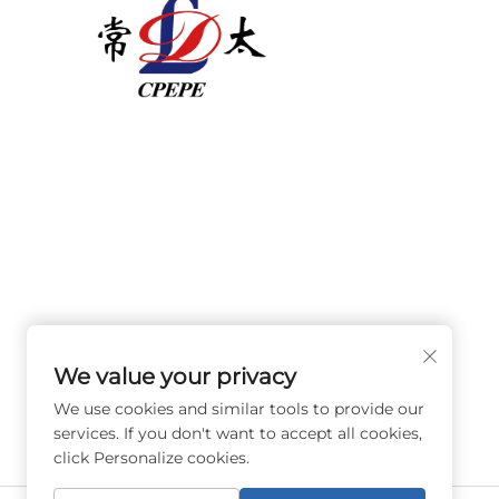
চাংঝৌ প্যাসিফিক ইলেকট্রিক পাওয়ার ইকুইপমেন্ট (গ্রুপ) কোং লি. 198
থেকে আইএসও-প্রত্যয়িত, গবেষণা ও উন্নয়ন-নেতৃত্বাধীন বৈশ্বিক শক্ত
অবকাঠামোর জন্য উচ্চ/নিম্ন ভোল্টেজ পাওয়ার ট্রান্সমিশন সরঞ্জাম, ট্রাকশন
ট্রান্সফরমার (110–330kV), এবং প্যাড-মাউন্টেড/প্যাকেজ সাবস্টেশন 
করে। আজই একটি প্রযুক্তিগত পরামর্শের জন্য অনুরোধ করুন।
We value your privacy
We use cookies and similar tools to provide our
services. If you don't want to accept all cookies,
click Personalize cookies.