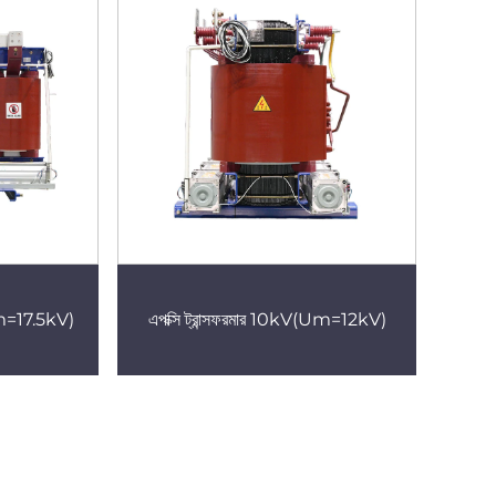
(Um=17.5kV)
এপক্সি ট্রান্সফরমার 10kV(Um=12kV)