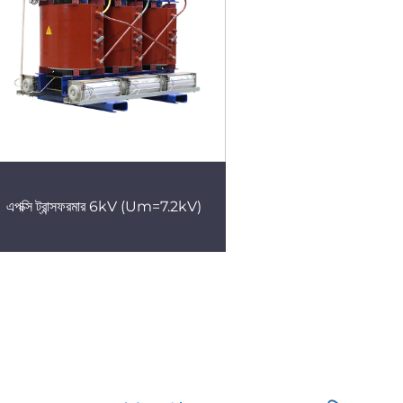
এপক্সি ট্রান্সফরমার 6kV (Um=7.2kV)