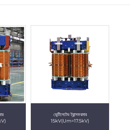
মার
ভেন্টিলেটেড ট্রান্সফরমার
V)
15kV(Um=17.5kV)