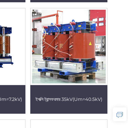
kV (Um=7.2kV)
ইপক্সি ট্রান্সফরমার 35kV(Um=40.5kV)