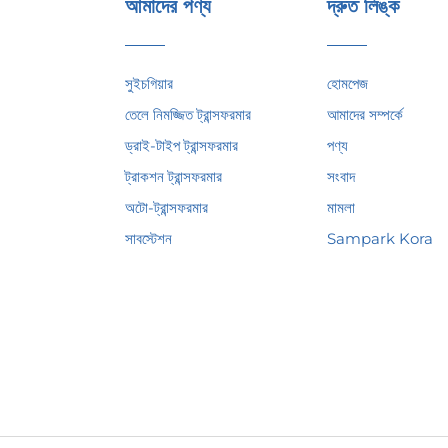
আমাদের পণ্য
দ্রুত লিঙ্ক
সুইচগিয়ার
হোমপেজ
তেলে নিমজ্জিত ট্রান্সফরমার
আমাদের সম্পর্কে
9 সাল
ড্রাই-টাইপ ট্রান্সফরমার
পণ্য
ি
ট্রাকশন ট্রান্সফরমার
সংবাদ
অটো-ট্রান্সফরমার
মামলা
সাবস্টেশন
Sampark Kora
সরবরাহ