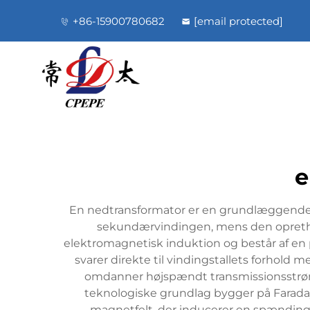
+86-15900780682
[email protected]
e
En nedtransformator er en grundlæggende e
sekundærvindingen, mens den opretho
elektromagnetisk induktion og består af e
svarer direkte til vindingstallets forhold m
omdanner højspændt transmissionsstrøm t
teknologiske grundlag bygger på Farada
magnetfelt, der inducerer en spænding i