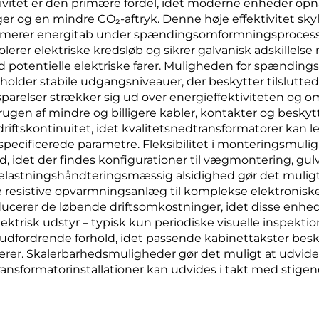
tivitet er den primære fordel, idet moderne enheder opnå
inger og en mindre CO₂-aftryk. Denne høje effektivitet s
inimerer energitab under spændingsomformningsprocess
olerer elektriske kredsløb og sikrer galvanisk adskillel
potentielle elektriske farer. Muligheden for spændings
lder stabile udgangsniveauer, der beskytter tilslutte
relser strækker sig ud over energieffektiviteten og om
ugen af mindre og billigere kabler, kontakter og beskytt
riftskontinuitet, idet kvalitetsnedtransformatorer kan leve
specificerede parametre. Fleksibilitet i monteringsmuligh
 idet der findes konfigurationer til vægmontering, gul
astningshåndteringsmæssig alsidighed gør det muligt 
mple resistive opvarmningsanlæg til komplekse elektronis
reducerer de løbende driftsomkostninger, idet disse en
trisk udstyr – typisk kun periodiske visuelle inspekt
i udfordrende forhold, idet passende kabinettakster bes
rer. Skalerbarhedsmuligheder gør det muligt at udvide
ansformatorinstallationer kan udvides i takt med stigen