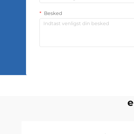
Besked
e