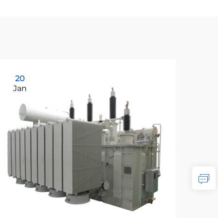
20
2
Jan
Ja