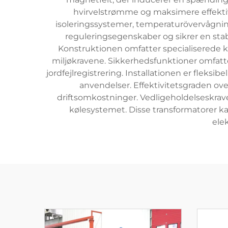
hvirvelstrømme og maksimere effekti
isoleringssystemer, temperaturövervågni
reguleringsegenskaber og sikrer en sta
Konstruktionen omfatter specialiserede køl
miljøkravene. Sikkerhedsfunktioner omfatte
jordfejlregistrering. Installationen er fleks
anvendelser. Effektivitetsgraden over
driftsomkostninger. Vedligeholdelseskraven
kølesystemet. Disse transformatorer k
ele