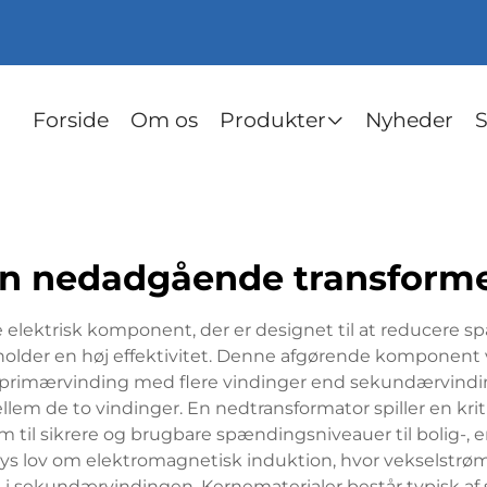
Forside
Om os
Produkter
Nyheder
S
n nedadgående transform
lektrisk komponent, der er designet til at reducere s
lder en høj effektivitet. Denne afgørende komponent v
n primærvinding med flere vindinger end sekundærvind
ellem de to vindinger. En nedtransformator spiller en krit
il sikrere og brugbare spændingsniveauer til bolig-, er
ys lov om elektromagnetisk induktion, hvor vekselstrøm
 sekundærvindingen. Kernematerialer består typisk af si