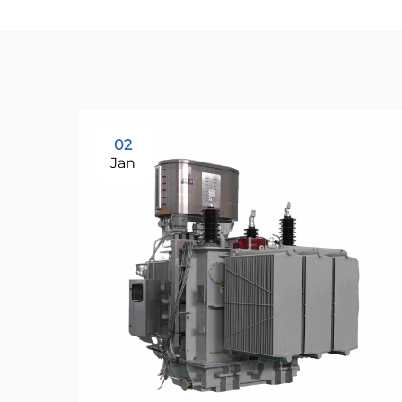
02
Jan