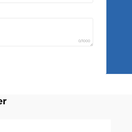
0/1000
er