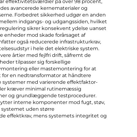
r effektivitetsværdier på over 98 procent,
kyldes avancerede kernematerialer og
erne. Forbedret sikkerhed udgør en anden
se mellem indgangs- og udgangssiden, hvilket
regulering sikrer konsekvent ydelse uanset
de enheder mod skade forårsaget af
fatter også reducerede infrastrukturkrav,
elsesudstyr i hele det elektriske system.
re årtier med fejlfri drift, såfremt de
eder tilpasser sig forskellige
vmontering eller mastemontering for at
for en nedtransformator at håndtere
ke systemer med varierende effektfaktor-
heder kræver minimal rutinemæssig
ioner og grundlæggende testprocedurer.
kytter interne komponenter mod fugt, støv,
 systemet uden større
de effektkrav, mens systemets integritet og