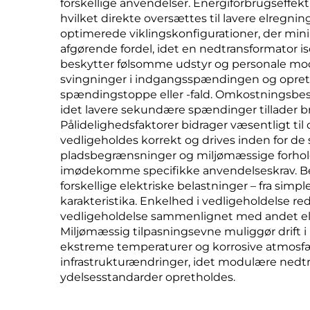
forskellige anvendelser. Energiforbrugseffek
hvilket direkte oversættes til lavere elregn
optimerede viklingskonfigurationer, der m
afgørende fordel, idet en nedtransformator is
beskytter følsomme udstyr og personale mod 
svingninger i indgangsspændingen og opretho
spændingstoppe eller -fald. Omkostningsbespa
idet lavere sekundære spændinger tillader br
Pålidelighedsfaktorer bidrager væsentligt til d
vedligeholdes korrekt og drives inden for de 
pladsbegrænsninger og miljømæssige forhold,
imødekomme specifikke anvendelseskrav. Bel
forskellige elektriske belastninger – fra si
karakteristika. Enkelhed i vedligeholdelse 
vedligeholdelse sammenlignet med andet elek
Miljømæssig tilpasningsevne muliggør drift 
ekstreme temperaturer og korrosive atmosfæ
infrastrukturændringer, idet modulære nedtr
ydelsesstandarder opretholdes.