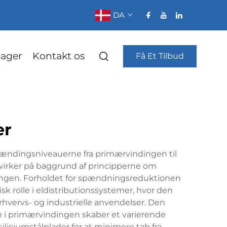
DA
ager
Kontakt os
Få Et Tilbud
er
pændingsniveauerne fra primærvindingen til
irker på baggrund af principperne om
ingen. Forholdet for spændningsreduktionen
isk rolle i eldistributionssystemer, hvor den
hvervs- og industrielle anvendelser. Den
 i primærvindingen skaber et varierende
liciumstålplader for at minimere tab fra