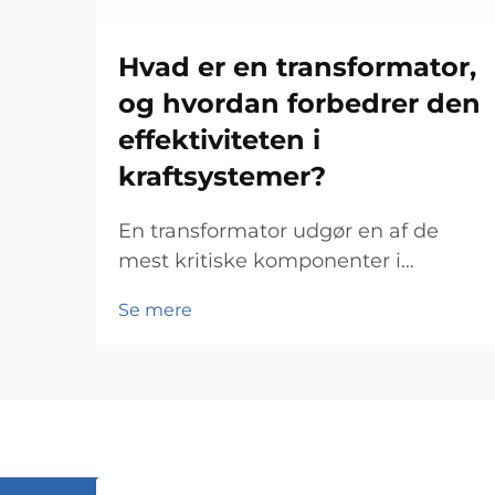
Hvad er en transformator,
og hvordan forbedrer den
effektiviteten i
kraftsystemer?
En transformator udgør en af de
mest kritiske komponenter i
moderne elektriske kraftsystemer
Se mere
og fungerer som rygraden for
effektiv energioverførsel og -
distribution på tværs af omfattende
net. Disse elektromagnetiske
enheder muliggør problemfri om...