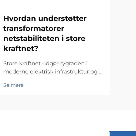
Hvordan understøtter
Hv
transformatorer
ov
netstabiliteten i store
en
kraftnet?
tr
Store kraftnet udgør rygraden i
At v
moderne elektrisk infrastruktur og
stru
kræver sofistikeret udstyr til at
en a
Se mere
Se 
opretholde stabilitet og pålidelighed
else
på tværs af store geografiske
hur
områder. Krafttransformatorer spiller
Pro
en afgørende rolle i disse
leve
komplekse systemer ...
kræ