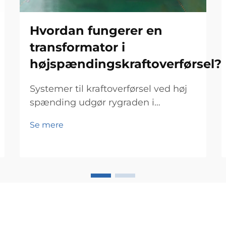
Hvordan fungerer en
transformator i
højspændingskraftoverførsel?
Systemer til kraftoverførsel ved høj
spænding udgør rygraden i
moderne el-net og gør det muligt at
Se mere
transportere elektricitet effektivt
over store afstande. I hjertet af disse
komplekse net ligger
krafttransformeren, en afgørende
komponent, der...