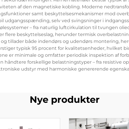
viteten af den magnetiske kobling. Moderne nedtransf
ngsfunktioner samt beskyttelsesmekanismer mod overb
bil udgangsspænding, selv ved svingsninger i indgangss
esystemer – fra naturlig luftcirkulation til tvungen olie
r flere beskyttelseslag, herunder termisk overbelastni
ibel og tillader både indendørs og udendørs montering, h
stiger typisk 95 procent for kvalitetsenheder, hvilket bi
e er minimale og omfatter periodisk inspektion af forbin
an håndtere forskellige belastningstyper – fra resistiv
ktroniske udstyr med harmoniske genererende egenska
Nye produkter