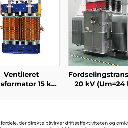
Ventileret
Fordselingstran
nsformator 15 kV
20 kV (Um=24 
(Um=17,5 kV)
 fordele, der direkte påvirker driftseffektiviteten og om