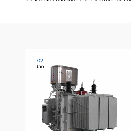
02
Jan