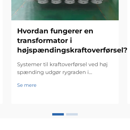
Hvordan fungerer en
transformator i
højspændingskraftoverførsel?
Systemer til kraftoverførsel ved høj
spænding udgør rygraden i
moderne el-net og gør det muligt at
Se mere
transportere elektricitet effektivt
over store afstande. I hjertet af disse
komplekse net ligger
krafttransformeren, en afgørende
komponent, der...