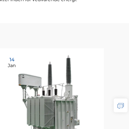
14
2
Jan
Ja