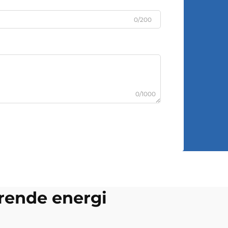
0/200
0/1000
arende energi