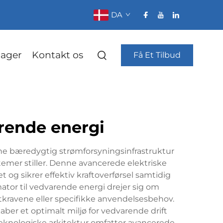
DA
ager
Kontakt os
Få Et Tilbud
arende energi
ne bæredygtig strømforsyningsinfrastruktur
temer stiller. Denne avancerede elektriske
og sikrer effektiv kraftoverførsel samtidig
tor til vedvarende energi drejer sig om
etkravene eller specifikke anvendelsesbehov.
ber et optimalt miljø for vedvarende drift
 teknologiske arkitektur omfatter avancerede