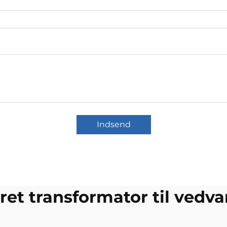
Indsend
et transformator til vedv