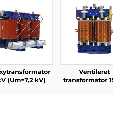
xytransformator
Ventileret
kV (Um=7,2 kV)
transformator 1
(Um=17,5 kV