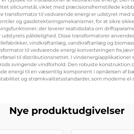
litet siliciumstål, viklet med præcisionsfremstillede kob
e transformator til vedvarende energi er udstyret med 
ntiler og gasdetekteringsmekanismer, for at sikre sikk
ningsfunktioner, der leverer realtidsdata om driftspara
 udstyrets pålidelighed. Disse transformatorer anvendes
lefabrikker, vindkraftanlæg, vandkraftanlæg og biomassek
formator til vedvarende energi konverteringen fra jævn
førsel til distributionsnettet. I vindenergiapplikationer 
ing trods svingende vindforhold. Den robuste konstrukti
nde energi til en væsentlig komponent i opnåelsen af 
tabilitet og strømkvalitetsstandarder, som moderne el
Nye produktudgivelser