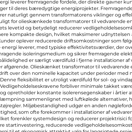
rgi leverer fremragende fordele, der direkte gavner kun
ger til deres bæredygtige energiprojekter. Fremragend
lerer naturligt gennem transformatorens viklinger og eff
igt for olieskænkede transformatorer til vedvarende en
tyrets levetid og betydeligt reducerer vedligeholdelses
 mere kompakte design, hvilket maksimerer udnyttelsen af
. Kunder oplever reducerede driftsomkostninger som følg
energi leverer, med typiske effektivitetsværdier, der o
remragende isoleringsmedium og sikrer fremragende elektr
pålidelighed er særligt værdifuld i fjerne installationer
 afgørende. Olieskænket transformator til vedvarende 
dig drift over den nominelle kapacitet under perioder me
nne fleksibilitet er utroligt værdifuld for sol- og vinda
 Vedligeholdelseskravene forbliver minimale takket væ
g opretholder konstante isolerensegenskaber i årtier af 
mpning sammenlignet med luftkølede alternativer, hvilke
øjregler. Miljøbestandighed udgør en anden nøglefordel, 
ighed, som ofte forekommer i installationer af vedvare
ket forenkler systemdesign og reducerer projektrisici fo
 startinvestering, reducerede vedligeholdelsesomkostni
gi til et økonomisk attraktivt valg for langsigtede proj