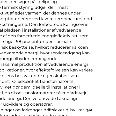
der, der søger pålidelige og
e termisk styring udgør den mest
ektivt afleder varmen, der dannes under
ergi at operere ved lavere temperaturer end
omkostningerne. Den forbedrede kølingsevne
 pladsen i installationer af vedvarende
e af den forbedrede energieffektivitet, som
verstiger 98 procent under normale
isk beskyttelse, hvilket reducerer risikoen
 af vedvarende energi, hvor serviceadgang kan
energi tilbyder fremragende
d maksimal produktion af vedvarende energi
pplikationer, hvor effektafgivelsen kan variere
re oliens beskyttende egenskaber, som
drift. Olieskænket transformator til
t gør dem ideelle til installationer i
da disse transformatorer tåler hårdt vejr,
nde energi. Den velprøvede teknologi
r udviklere og operatører.
nger og forlænget driftslevetid, hvilket gør
ekter inden for vedvarende energi.