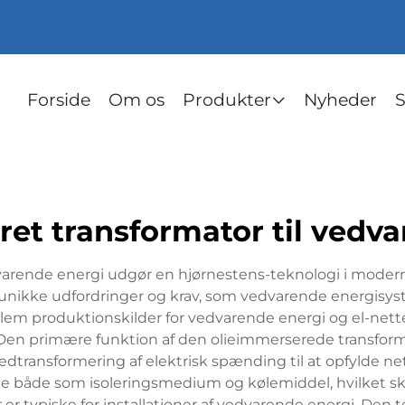
Forside
Om os
Produkter
Nyheder
S
et transformator til vedv
varende energi udgør en hjørnestens-teknologi i moder
e unikke udfordringer og krav, som vedvarende energisys
m produktionskilder for vedvarende energi og el-nettet 
 Den primære funktion af den olieimmerserede transforma
edtransformering af elektrisk spænding til at opfylde n
e både som isoleringsmedium og kølemiddel, hvilket ska
 er typiske for installationer af vedvarende energi. Den