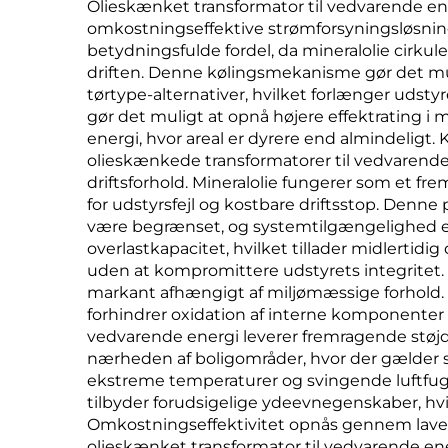
Olieskænket transformator til vedvarende ene
omkostningseffektive strømforsyningsløsnin
betydningsfulde fordel, da mineralolie cirku
driften. Denne kølingsmekanisme gør det mul
tørtype-alternativer, hvilket forlænger uds
gør det muligt at opnå højere effektrating i
energi, hvor areal er dyrere end almindeligt
olieskænkede transformatorer til vedvarende 
driftsforhold. Mineralolie fungerer som et f
for udstyrsfejl og kostbare driftsstop. Denne 
være begrænset, og systemtilgængelighed er
overlastkapacitet, hvilket tillader midlerti
uden at kompromittere udstyrets integritet. De
markant afhængigt af miljømæssige forhold.
forhindrer oxidation af interne komponenter o
vedvarende energi leverer fremragende støjdæ
nærheden af boligområder, hvor der gælder st
ekstreme temperaturer og svingende luftfugt
tilbyder forudsigelige ydeevnegenskaber, hvil
Omkostningseffektivitet opnås gennem lavere
olieskænket transformator til vedvarende ener