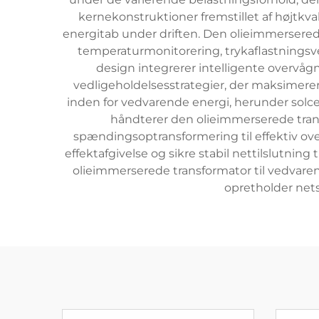
kernekonstruktioner fremstillet af højtkva
energitab under driften. Den olieimmersered
temperaturmonitorering, trykaflastningsve
design integrerer intelligente overvåg
vedligeholdelsesstrategier, der maksimerer
inden for vedvarende energi, herunder solcel
håndterer den olieimmerserede trans
spændingsoptransformering til effektiv over
effektafgivelse og sikre stabil nettilslutn
olieimmerserede transformator til vedvare
opretholder nets