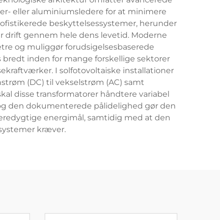
ber- eller aluminiumsledere for at minimere
sofistikerede beskyttelsessystemer, herunder
er drift gennem hele dens levetid. Moderne
metre og muliggør forudsigelsesbaserede
 bredt inden for mange forskellige sektorer
raftværker. I solfotovoltaiske installationer
strøm (DC) til vekselstrøm (AC) samt
skal disse transformatorer håndtere variabel
on og den dokumenterede pålidelighed gør den
bæredygtige energimål, samtidig med at den
-systemer kræver.