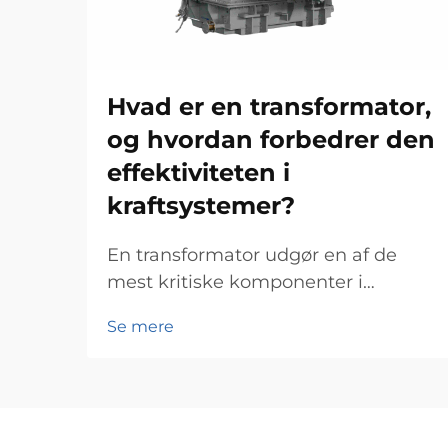
Hvad er en transformator,
og hvordan forbedrer den
effektiviteten i
kraftsystemer?
En transformator udgør en af de
mest kritiske komponenter i
moderne elektriske kraftsystemer
Se mere
og fungerer som rygraden for
effektiv energioverførsel og -
distribution på tværs af omfattende
net. Disse elektromagnetiske
enheder muliggør problemfri om...