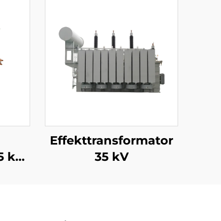
Effekttransformator
5 kV
35 kV
)