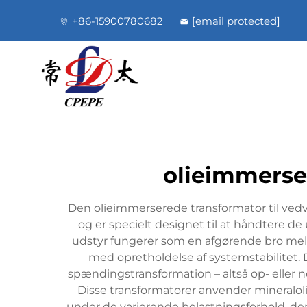
+86-15900780682
[email protected]
olieimmerser
Den olieimmerserede transformator til ved
og er specielt designet til at håndtere d
udstyr fungerer som en afgørende bro melle
med opretholdelse af systemstabilitet.
spændingstransformation – altså op- eller n
Disse transformatorer anvender mineraloli
under de varierende belastningsforhold, der