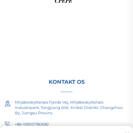
Changzhou Pacific Electric Power Equipment
(Group) Co., Ltd. leverer høj- og lavspændings
udstyr til strømoverførsel, traktionstransformatorer
(110–330 kV) samt stelmonterede/integrerede
understationer til global energiinfrastruktur. ISO-
certificeret, forsknings- og udviklingsdrevet siden
1989. Anmod om en teknisk konsultation i dag.
KONTAKT OS
Miljøbeskyttelses Fjerde Vej, Miljøbeskyttelses
Industripark, Tongjiang Allé, Xinbei Distrikt, Changzhou
By, Jiangsu Provins
+86-15900780682