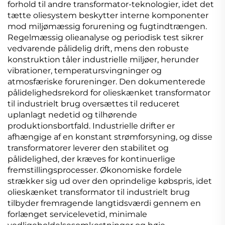
forhold til andre transformator-teknologier, idet det
tætte oliesystem beskytter interne komponenter
mod miljømæssig forurening og fugtindtrængen.
Regelmæssig olieanalyse og periodisk test sikrer
vedvarende pålidelig drift, mens den robuste
konstruktion tåler industrielle miljøer, herunder
vibrationer, temperatursvingninger og
atmosfæriske forureninger. Den dokumenterede
pålidelighedsrekord for olieskænket transformator
til industrielt brug oversættes til reduceret
uplanlagt nedetid og tilhørende
produktionsbortfald. Industrielle drifter er
afhængige af en konstant strømforsyning, og disse
transformatorer leverer den stabilitet og
pålidelighed, der kræves for kontinuerlige
fremstillingsprocesser. Økonomiske fordele
strækker sig ud over den oprindelige købspris, idet
olieskænket transformator til industrielt brug
tilbyder fremragende langtidsværdi gennem en
forlænget servicelevetid, minimale