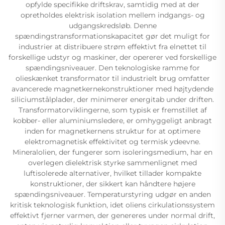
opfylde specifikke driftskrav, samtidig med at der
opretholdes elektrisk isolation mellem indgangs- og
udgangskredsløb. Denne
spændingstransformationskapacitet gør det muligt for
industrier at distribuere strøm effektivt fra elnettet til
forskellige udstyr og maskiner, der opererer ved forskellige
spændingsniveauer. Den teknologiske ramme for
olieskænket transformator til industrielt brug omfatter
avancerede magnetkernekonstruktioner med højtydende
siliciumstålplader, der minimerer energitab under driften.
Transformatorviklingerne, som typisk er fremstillet af
kobber- eller aluminiumsledere, er omhyggeligt anbragt
inden for magnetkernens struktur for at optimere
elektromagnetisk effektivitet og termisk ydeevne.
Mineralolien, der fungerer som isoleringsmedium, har en
overlegen dielektrisk styrke sammenlignet med
luftisolerede alternativer, hvilket tillader kompakte
konstruktioner, der sikkert kan håndtere højere
spændingsniveauer. Temperaturstyring udgør en anden
kritisk teknologisk funktion, idet oliens cirkulationssystem
effektivt fjerner varmen, der genereres under normal drift,