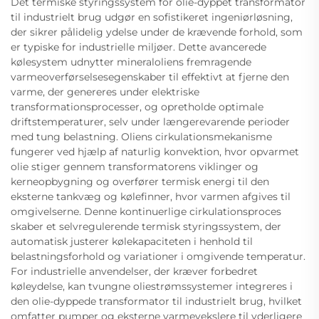
Det termiske styringssystem for olie-dyppet transformator
til industrielt brug udgør en sofistikeret ingeniørløsning,
der sikrer pålidelig ydelse under de krævende forhold, som
er typiske for industrielle miljøer. Dette avancerede
kølesystem udnytter mineraloliens fremragende
varmeoverførselsesegenskaber til effektivt at fjerne den
varme, der genereres under elektriske
transformationsprocesser, og opretholde optimale
driftstemperaturer, selv under længerevarende perioder
med tung belastning. Oliens cirkulationsmekanisme
fungerer ved hjælp af naturlig konvektion, hvor opvarmet
olie stiger gennem transformatorens viklinger og
kerneopbygning og overfører termisk energi til den
eksterne tankvæg og kølefinner, hvor varmen afgives til
omgivelserne. Denne kontinuerlige cirkulationsproces
skaber et selvregulerende termisk styringssystem, der
automatisk justerer kølekapaciteten i henhold til
belastningsforhold og variationer i omgivende temperatur.
For industrielle anvendelser, der kræver forbedret
køleydelse, kan tvungne oliestrømssystemer integreres i
den olie-dyppede transformator til industrielt brug, hvilket
omfatter pumper og eksterne varmevekslere til yderligere