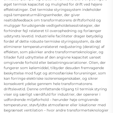
øget termisk kapacitet og mulighed for drift ved højere
effektratinger. Det termiske styringssystem indeholder
også temperaturmålingsenheder, der giver
realtidsfeedback om transformatorens driftsforhold og
muliggør forudsigende vedligeholdelsesstrategier, der
forhindrer fejl relateret til overophedning og forlænger
udstyrets levetid. Industrielle faciliteter drager betydelig
fordel af dette robuste termiske styringssystem, da det
eliminerer temperaturrelateret nedjustering (derating) af
effekten, som påvirker andre transformerteknologier, og
tillader fuld udnyttelse af den angivne kapacitet uanset
omgivende forhold eller belastningsvariationer. Olien, der
fungerer som kølemiddel, tilbyder desuden fremragende
beskyttelse mod fugt og atmosfæriske forureninger, som
kan forringe elektriske isolerensegenskaber, og sikrer
konsekvent ydelse gennem hele transformatorens
driftslevetid. Denne omfattende tilgang til termisk styring
viser sig særligt værdifuld for industrier, der opererer i
udfordrende miljøforhold – herunder høje omgivende
temperaturer, støvfyldte atmosfærer eller lokationer med
begrænset ventilation – hvor andre transformerteknologier