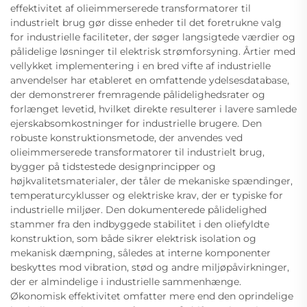
effektivitet af olieimmerserede transformatorer til
industrielt brug gør disse enheder til det foretrukne valg
for industrielle faciliteter, der søger langsigtede værdier og
pålidelige løsninger til elektrisk strømforsyning. Årtier med
vellykket implementering i en bred vifte af industrielle
anvendelser har etableret en omfattende ydelsesdatabase,
der demonstrerer fremragende pålidelighedsrater og
forlænget levetid, hvilket direkte resulterer i lavere samlede
ejerskabsomkostninger for industrielle brugere. Den
robuste konstruktionsmetode, der anvendes ved
olieimmerserede transformatorer til industrielt brug,
bygger på tidstestede designprincipper og
højkvalitetsmaterialer, der tåler de mekaniske spændinger,
temperaturcyklusser og elektriske krav, der er typiske for
industrielle miljøer. Den dokumenterede pålidelighed
stammer fra den indbyggede stabilitet i den oliefyldte
konstruktion, som både sikrer elektrisk isolation og
mekanisk dæmpning, således at interne komponenter
beskyttes mod vibration, stød og andre miljøpåvirkninger,
der er almindelige i industrielle sammenhænge.
Økonomisk effektivitet omfatter mere end den oprindelige