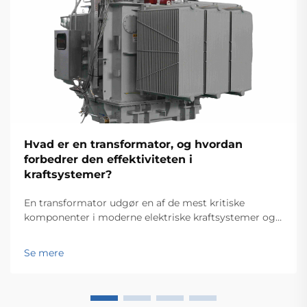
Hvad er en transformator, og hvordan
forbedrer den effektiviteten i
kraftsystemer?
En transformator udgør en af de mest kritiske
komponenter i moderne elektriske kraftsystemer og
fungerer som rygraden for effektiv energioverførsel
og -distribution på tværs af omfattende net. Disse
Se mere
elektromagnetiske enheder muliggør problemfri
om...