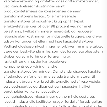
kapitalinvestering og omfatter også driftsomkostninger,
vedligeholdelsesomkostninger samt
produktivitetsmæssige konsekvenser gennem
transformatorens levetid. Olieimmerserede
transformatorer til industrielt brug opnår typisk
effektivitetsværdier på over 98 procent ved nominel
belastning, hvilket minimerer energitab og reducerer
løbende elomkostninger for industrielle brugere, der driver
udstyr kontinuerligt eller med høje kapacitetsfaktorer.
Vedligeholdelsesomkostningerne forbliver minimale takket
være den beskyttende miljø, som det forseglete oliesystem
skaber, og som forhindrer forurening og
fugtindtrængning, der kan accelerere
komponentnedbrydning i andre
transformatorudformninger. Den standardiserede karakter
af teknologien for olieimmerserede transformatorer til
industrielt brug sikrer bred tilgængelighed af reservedele,
serviceekspertise og diagnosticeringsudstyr, hvilket
opretholder konkurrencedygtige
vedligeholdelsesomkostninger gennem hele udstyrets
levetid. Industrielle faciliteter drager fordel af forudsigelige
vedligeholdelsesplaner baseret på olieanalyse og elektriske