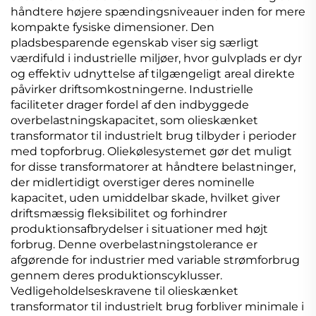
håndtere højere spændingsniveauer inden for mere
kompakte fysiske dimensioner. Den
pladsbesparende egenskab viser sig særligt
værdifuld i industrielle miljøer, hvor gulvplads er dyr
og effektiv udnyttelse af tilgængeligt areal direkte
påvirker driftsomkostningerne. Industrielle
faciliteter drager fordel af den indbyggede
overbelastningskapacitet, som olieskænket
transformator til industrielt brug tilbyder i perioder
med topforbrug. Oliekølesystemet gør det muligt
for disse transformatorer at håndtere belastninger,
der midlertidigt overstiger deres nominelle
kapacitet, uden umiddelbar skade, hvilket giver
driftsmæssig fleksibilitet og forhindrer
produktionsafbrydelser i situationer med højt
forbrug. Denne overbelastningstolerance er
afgørende for industrier med variable strømforbrug
gennem deres produktionscyklusser.
Vedligeholdelseskravene til olieskænket
transformator til industrielt brug forbliver minimale i