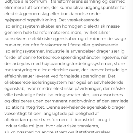
udfylde alle tomrum i transformerens samling og dermed
eliminere luftlommer, der kunne blive udgangspunkter for
elektrisk gennemslag eller bue dannelse under
højspændingspåvirkning. Det væskebaserede
isoleringssystem skaber en homogen dielektrisk masse
gennem hele transformatorens indre, hvilket sikrer
konsekvente elektriske egenskaber og eliminerer de svage
punkter, der ofte forekommer i faste eller gasbaserede
isoleringssystemer. Industrielle anvendelser drager særlig
fordel af denne forbedrede spændingshåndteringsevne, når
der arbejdes med højspændingsfordelingssystemer, store
motorstyringer eller elektriske ovne, der kræver betydelige
effektniveauer leveret ved forhøjede spændinger. Det
oliebaserede isoleringssystem har også en selvheledende
egenskab, hvor mindre elektriske påvirkninger, der måske
ville beskadige faste isoleringsmaterialer, kan absorberes
og dissiperes uden permanent nedbrydning af den samlede
isolationsintegritet. Denne selvhelende egenskab bidrager
væsentligt til den langsigtede pålidelighed af
olieinddæmpede transformere til industrielt brug i
industrielle miljøer, hvor elektriske transients,
slukningsstød og andre strømkvalitetsforstyrrelser