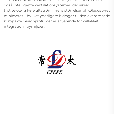
også intelligente ventilationsystemer, der sikrer
tilstrækkelig køleluftstrøm, mens størrelsen af køleudstyret
minimeres – hvilket yderligere bidrager til den overordnede
kompakte designprofil, der er afgørende for vellykket
integration i bymiljøer.
Changzhou Pacific Electric Power Equipment
(Group) Co., Ltd. leverer høj- og lavspændings
udstyr til strømoverførsel, traktionstransformatorer
(110–330 kV) samt stelmonterede/integrerede
understationer til global energiinfrastruktur. ISO-