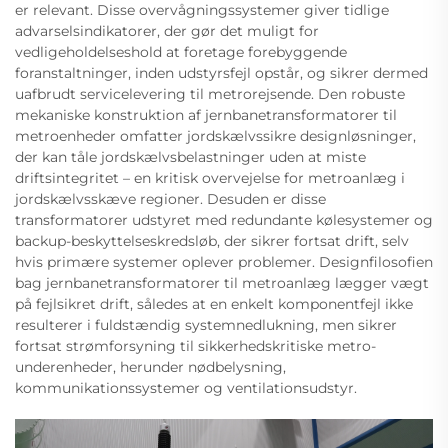
er relevant. Disse overvågningssystemer giver tidlige
advarselsindikatorer, der gør det muligt for
vedligeholdelseshold at foretage forebyggende
foranstaltninger, inden udstyrsfejl opstår, og sikrer dermed
uafbrudt servicelevering til metrorejsende. Den robuste
mekaniske konstruktion af jernbanetransformatorer til
metroenheder omfatter jordskælvssikre designløsninger,
der kan tåle jordskælvsbelastninger uden at miste
driftsintegritet – en kritisk overvejelse for metroanlæg i
jordskælvsskæve regioner. Desuden er disse
transformatorer udstyret med redundante kølesystemer og
backup-beskyttelseskredsløb, der sikrer fortsat drift, selv
hvis primære systemer oplever problemer. Designfilosofien
bag jernbanetransformatorer til metroanlæg lægger vægt
på fejlsikret drift, således at en enkelt komponentfejl ikke
resulterer i fuldstændig systemnedlukning, men sikrer
fortsat strømforsyning til sikkerhedskritiske metro-
underenheder, herunder nødbelysning,
kommunikationssystemer og ventilationsudstyr.