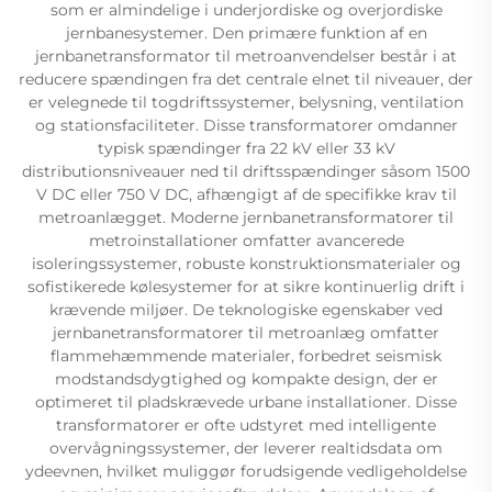
som er almindelige i underjordiske og overjordiske
jernbanesystemer. Den primære funktion af en
jernbanetransformator til metroanvendelser består i at
reducere spændingen fra det centrale elnet til niveauer, der
er velegnede til togdriftssystemer, belysning, ventilation
og stationsfaciliteter. Disse transformatorer omdanner
typisk spændinger fra 22 kV eller 33 kV
distributionsniveauer ned til driftsspændinger såsom 1500
V DC eller 750 V DC, afhængigt af de specifikke krav til
metroanlægget. Moderne jernbanetransformatorer til
metroinstallationer omfatter avancerede
isoleringssystemer, robuste konstruktionsmaterialer og
sofistikerede kølesystemer for at sikre kontinuerlig drift i
krævende miljøer. De teknologiske egenskaber ved
jernbanetransformatorer til metroanlæg omfatter
flammehæmmende materialer, forbedret seismisk
modstandsdygtighed og kompakte design, der er
optimeret til pladskrævede urbane installationer. Disse
transformatorer er ofte udstyret med intelligente
overvågningssystemer, der leverer realtidsdata om
ydeevnen, hvilket muliggør forudsigende vedligeholdelse