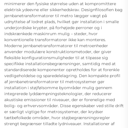
minimerer den fysiske størrelse uden at kompromittere
elektrisk ydeevne eller sikkerhedskrav. Designfilosofien bag
jernbanetransformatorer til metro lægger vægt på
udnyttelse af lodret plads, hvilket gør installation i smalle
underjordiske krypter, på forhøjede perroner og i
indskrænkede maskinrum mulig – steder, hvor
konventionelle transformatorer ikke kan monteres.
Moderne jernbanetransformatorer til metroenheder
anvender modulære konstruktionsmetoder, der giver
fleksible konfigurationsmuligheder til at tilpasse sig
specifikke installationsbegrænsninger, samtidig med at
standardiserede komponenter opretholdes for at forenkle
vedligeholdelse og sparedelelagring. Den kompakte profil
af jernbanetransformatorer til metrosystemer gør
installation i støjfølsomme byområder mulig gennem
integrerede lyddæmpningsteknologier, der reducerer
akustiske emissioner til niveauer, der er forenelige med
bolig- og erhvervsområder. Disse egenskaber ved stille drift
er særligt vigtige for metrosystemer, der krydser
tætbefolkede områder, hvor støjbegrænsningsregler
strengt begrænser tilladte lydniveauer. Installationer af