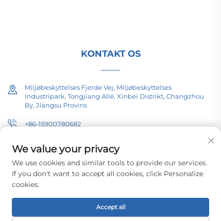
certificeret, forsknings- og udviklingsdrevet siden
1989. Anmod om en teknisk konsultation i dag.
KONTAKT OS
Miljøbeskyttelses Fjerde Vej, Miljøbeskyttelses
Industripark, Tongjiang Allé, Xinbei Distrikt, Changzhou
By, Jiangsu Provins
+86-15900780682
[email protected]
We value your privacy
We use cookies and similar tools to provide our services.
If you don't want to accept all cookies, click Personalize
cookies.
Copyright © 2026 Changzhou Pacific Electric Equipment (Group) Co.,
Ltd. Alle rettigheder forbeholdt.
Privatlivspolitik
Accept all