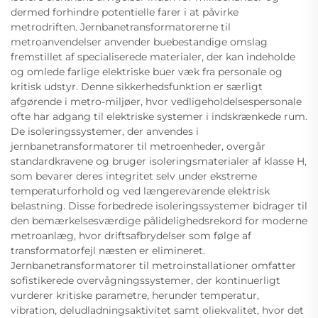
dermed forhindre potentielle farer i at påvirke
metrodriften. Jernbanetransformatorerne til
metroanvendelser anvender buebestandige omslag
fremstillet af specialiserede materialer, der kan indeholde
og omlede farlige elektriske buer væk fra personale og
kritisk udstyr. Denne sikkerhedsfunktion er særligt
afgørende i metro-miljøer, hvor vedligeholdelsespersonale
ofte har adgang til elektriske systemer i indskrænkede rum.
De isoleringssystemer, der anvendes i
jernbanetransformatorer til metroenheder, overgår
standardkravene og bruger isoleringsmaterialer af klasse H,
som bevarer deres integritet selv under ekstreme
temperaturforhold og ved længerevarende elektrisk
belastning. Disse forbedrede isoleringssystemer bidrager til
den bemærkelsesværdige pålidelighedsrekord for moderne
metroanlæg, hvor driftsafbrydelser som følge af
transformatorfejl næsten er elimineret.
Jernbanetransformatorer til metroinstallationer omfatter
sofistikerede overvågningssystemer, der kontinuerligt
vurderer kritiske parametre, herunder temperatur,
vibration, deludladningsaktivitet samt oliekvalitet, hvor det