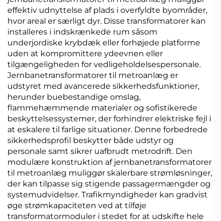
effektiv udnyttelse af plads i overfyldte byområder,
hvor areal er særligt dyr. Disse transformatorer kan
installeres i indskrænkede rum såsom
underjordiske krybdæk eller forhøjede platforme
uden at kompromittere ydeevnen eller
tilgængeligheden for vedligeholdelsespersonale.
Jernbanetransformatorer til metroanlæg er
udstyret med avancerede sikkerhedsfunktioner,
herunder buebestandige omslag,
flammehæmmende materialer og sofistikerede
beskyttelsessystemer, der forhindrer elektriske fejl i
at eskalere til farlige situationer. Denne forbedrede
sikkerhedsprofil beskytter både udstyr og
personale samt sikrer uafbrudt metrodrift. Den
modulære konstruktion af jernbanetransformatorer
til metroanlæg muliggør skalerbare strømløsninger,
der kan tilpasse sig stigende passagermængder og
systemudvidelser. Trafikmyndigheder kan gradvist
øge strømkapaciteten ved at tilføje
transformatormoduler i stedet for at udskifte hele