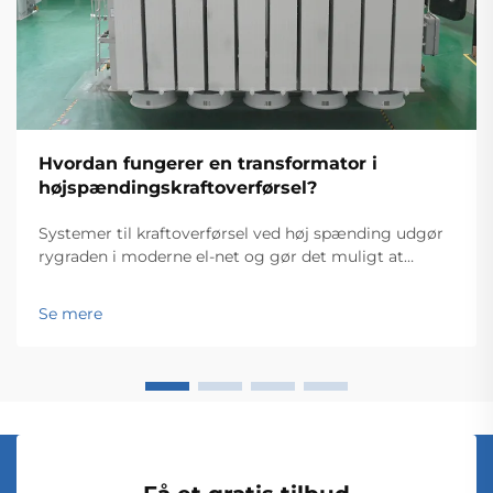
Hvordan fungerer en transformator i
højspændingskraftoverførsel?
Systemer til kraftoverførsel ved høj spænding udgør
rygraden i moderne el-net og gør det muligt at
transportere elektricitet effektivt over store afstande.
I hjertet af disse komplekse net ligger
Se mere
krafttransformeren, en afgørende komponent, der...