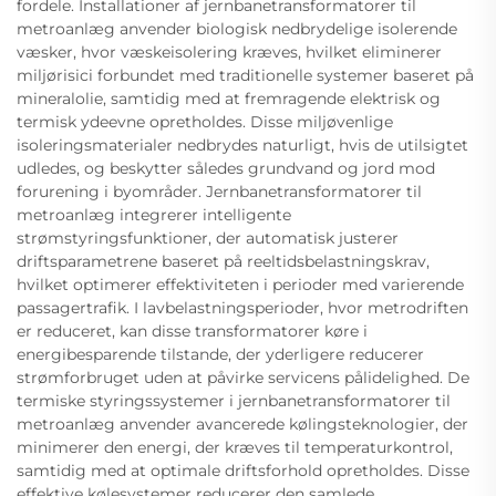
fordele. Installationer af jernbanetransformatorer til
metroanlæg anvender biologisk nedbrydelige isolerende
væsker, hvor væskeisolering kræves, hvilket eliminerer
miljørisici forbundet med traditionelle systemer baseret på
mineralolie, samtidig med at fremragende elektrisk og
termisk ydeevne opretholdes. Disse miljøvenlige
isoleringsmaterialer nedbrydes naturligt, hvis de utilsigtet
udledes, og beskytter således grundvand og jord mod
forurening i byområder. Jernbanetransformatorer til
metroanlæg integrerer intelligente
strømstyringsfunktioner, der automatisk justerer
driftsparametrene baseret på reeltidsbelastningskrav,
hvilket optimerer effektiviteten i perioder med varierende
passagertrafik. I lavbelastningsperioder, hvor metrodriften
er reduceret, kan disse transformatorer køre i
energibesparende tilstande, der yderligere reducerer
strømforbruget uden at påvirke servicens pålidelighed. De
termiske styringssystemer i jernbanetransformatorer til
metroanlæg anvender avancerede kølingsteknologier, der
minimerer den energi, der kræves til temperaturkontrol,
samtidig med at optimale driftsforhold opretholdes. Disse
effektive kølesystemer reducerer den samlede