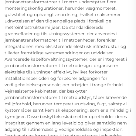
jernbanetransformatorer til metro understøtter flere
monteringskonfigurationer, herunder vægmonteret,
gulvstillet og ophængt anordning, hvilket maksimerer
udnyttelsen af den tilgængelige plads i forskellige
metroinfrastrukturmiljøer. De standardiserede
grænseflader og tilslutningssystemer, der anvendes i
jernbanetransformatorer til metroenheder, forenkler
integrationen med eksisterende elektrisk infrastruktur og
tillader fremtidige systemændringer og udvidelser.
Avancerede kabelforvaltningssystemer, der er integreret i
jernbanetransformatorer til metrodesign, organiserer
elektriske tilslutninger effektivt, hvilket forkorter
installationsperioden og forbedrer adgangen for
vedligeholdelsespersonale, der arbejder i trange forhold.
Vejrresistente kabinetter, der beskytter
jernbanetransformatorer til metroudstyr, tåber krævende
miljøforhold, herunder temperaturudsving, fugt, saltstøv i
kystområder samt kemisk eksponering, som er almindelig i
bymiljøer. Disse beskyttelseskabinetter opretholder deres
integritet gennem en lang levetid og giver samtidig nem
adgang til rutinemæssig vedligeholdelse og inspektion.
Jernbanetransformatorer til metrosystemer indeholder