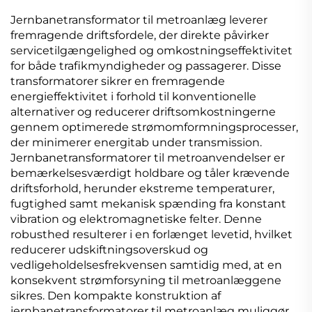
Jernbanetransformator til metroanlæg leverer
fremragende driftsfordele, der direkte påvirker
servicetilgængelighed og omkostningseffektivitet
for både trafikmyndigheder og passagerer. Disse
transformatorer sikrer en fremragende
energieffektivitet i forhold til konventionelle
alternativer og reducerer driftsomkostningerne
gennem optimerede strømomformningsprocesser,
der minimerer energitab under transmission.
Jernbanetransformatorer til metroanvendelser er
bemærkelsesværdigt holdbare og tåler krævende
driftsforhold, herunder ekstreme temperaturer,
fugtighed samt mekanisk spænding fra konstant
vibration og elektromagnetiske felter. Denne
robusthed resulterer i en forlænget levetid, hvilket
reducerer udskiftningsoverskud og
vedligeholdelsesfrekvensen samtidig med, at en
konsekvent strømforsyning til metroanlæggene
sikres. Den kompakte konstruktion af
jernbanetransformatorer til metroanlæg muliggør