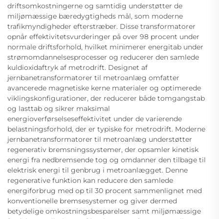
driftsomkostningerne og samtidig understøtter de
miljømæssige bæredygtigheds mål, som moderne
trafikmyndigheder efterstræber. Disse transformatorer
opnår effektivitetsvurderinger på over 98 procent under
normale driftsforhold, hvilket minimerer energitab under
strømomdannelsesprocesser og reducerer den samlede
kuldioxidaftryk af metrodrift. Designet af
jernbanetransformatorer til metroanlæg omfatter
avancerede magnetiske kerne materialer og optimerede
viklingskonfigurationer, der reducerer både tomgangstab
og lasttab og sikrer maksimal
energioverførselseseffektivitet under de varierende
belastningsforhold, der er typiske for metrodrift. Moderne
jernbanetransformatorer til metroanlæg understøtter
regenerativ bremsningssystemer, der opsamler kinetisk
energi fra nedbremsende tog og omdanner den tilbage til
elektrisk energi til genbrug i metroanlægget. Denne
regenerative funktion kan reducere den samlede
energiforbrug med op til 30 procent sammenlignet med
konventionelle bremsesystemer og giver dermed
betydelige omkostningsbesparelser samt miljømæssige