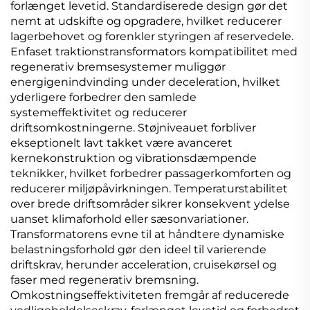
forlænget levetid. Standardiserede design gør det
nemt at udskifte og opgradere, hvilket reducerer
lagerbehovet og forenkler styringen af reservedele.
Enfaset traktionstransformators kompatibilitet med
regenerativ bremsesystemer muliggør
energigenindvinding under deceleration, hvilket
yderligere forbedrer den samlede
systemeffektivitet og reducerer
driftsomkostningerne. Støjniveauet forbliver
ekseptionelt lavt takket være avanceret
kernekonstruktion og vibrationsdæmpende
teknikker, hvilket forbedrer passagerkomforten og
reducerer miljøpåvirkningen. Temperaturstabilitet
over brede driftsområder sikrer konsekvent ydelse
uanset klimaforhold eller sæsonvariationer.
Transformatorens evne til at håndtere dynamiske
belastningsforhold gør den ideel til varierende
driftskrav, herunder acceleration, cruisekørsel og
faser med regenerativ bremsning.
Omkostningseffektiviteten fremgår af reducerede