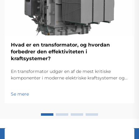
Hvad er en transformator, og hvordan
forbedrer den effektiviteten i
kraftsystemer?
En transformator udgør en af de mest kritiske
komponenter i moderne elektriske kraftsystemer og
fungerer som rygraden for effektiv energioverførsel
og -distribution på tværs af omfattende net. Disse
Se mere
elektromagnetiske enheder muliggør problemfri
om...