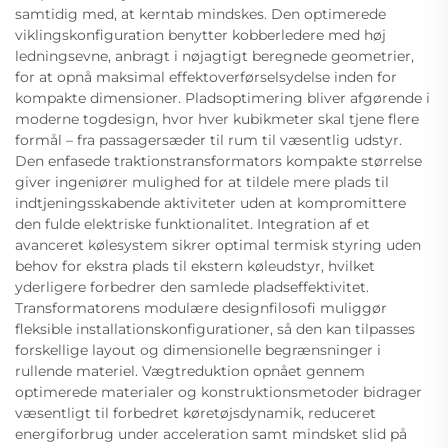
samtidig med, at kerntab mindskes. Den optimerede
viklingskonfiguration benytter kobberledere med høj
ledningsevne, anbragt i nøjagtigt beregnede geometrier,
for at opnå maksimal effektoverførselsydelse inden for
kompakte dimensioner. Pladsoptimering bliver afgørende i
moderne togdesign, hvor hver kubikmeter skal tjene flere
formål – fra passagersæder til rum til væsentlig udstyr.
Den enfasede traktionstransformators kompakte størrelse
giver ingeniører mulighed for at tildele mere plads til
indtjeningsskabende aktiviteter uden at kompromittere
den fulde elektriske funktionalitet. Integration af et
avanceret kølesystem sikrer optimal termisk styring uden
behov for ekstra plads til ekstern køleudstyr, hvilket
yderligere forbedrer den samlede pladseffektivitet.
Transformatorens modulære designfilosofi muliggør
fleksible installationskonfigurationer, så den kan tilpasses
forskellige layout og dimensionelle begrænsninger i
rullende materiel. Vægtreduktion opnået gennem
optimerede materialer og konstruktionsmetoder bidrager
væsentligt til forbedret køretøjsdynamik, reduceret
energiforbrug under acceleration samt mindsket slid på