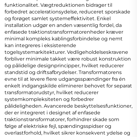
funktionalitet. Vægtreduktionen bidrager til
forbedret accelerationsydelse, reduceret sporskade
og forøget samlet systemeffektivitet. Enkel
installation udgør en anden væsentlig fordel, da
enfasede traktionstransformatorenheder kræver
minimal kompleks kablingsforbindelse og nemt
kan integreres i eksisterende
togelsystemarkitekturer. Vedligeholdelseskravene
forbliver minimale takket være robust konstruktion
og pålidelige designprincipper, hvilket reducerer
standstid og driftsafbrydelser. Transformatorens
evne til at levere flere udgangsspændinger fra én
enkelt indgangskilde eliminerer behovet for separat
transformatorudstyr, hvilket reducerer
systemkompleksiteten og forbedrer
pålideligheden. Avancerede beskyttelsesfunktioner,
der er integreret i designet af enfasede
traktionstransformatorer, forhindrer skade som
følge af elektriske fejl, spændingsspidser og
overlastforhold, hvilket sikrer konsekvent ydelse og