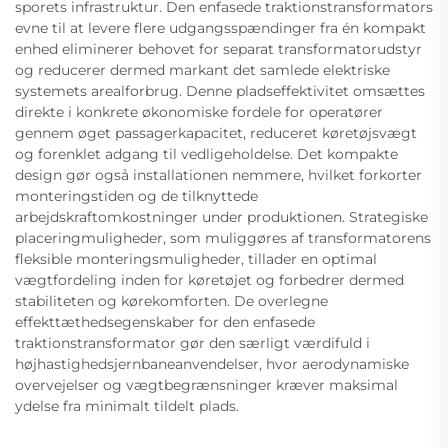
sporets infrastruktur. Den enfasede traktionstransformators
evne til at levere flere udgangsspændinger fra én kompakt
enhed eliminerer behovet for separat transformatorudstyr
og reducerer dermed markant det samlede elektriske
systemets arealforbrug. Denne pladseffektivitet omsættes
direkte i konkrete økonomiske fordele for operatører
gennem øget passagerkapacitet, reduceret køretøjsvægt
og forenklet adgang til vedligeholdelse. Det kompakte
design gør også installationen nemmere, hvilket forkorter
monteringstiden og de tilknyttede
arbejdskraftomkostninger under produktionen. Strategiske
placeringmuligheder, som muliggøres af transformatorens
fleksible monteringsmuligheder, tillader en optimal
vægtfordeling inden for køretøjet og forbedrer dermed
stabiliteten og kørekomforten. De overlegne
effekttæthedsegenskaber for den enfasede
traktionstransformator gør den særligt værdifuld i
højhastighedsjernbaneanvendelser, hvor aerodynamiske
overvejelser og vægtbegrænsninger kræver maksimal
ydelse fra minimalt tildelt plads.