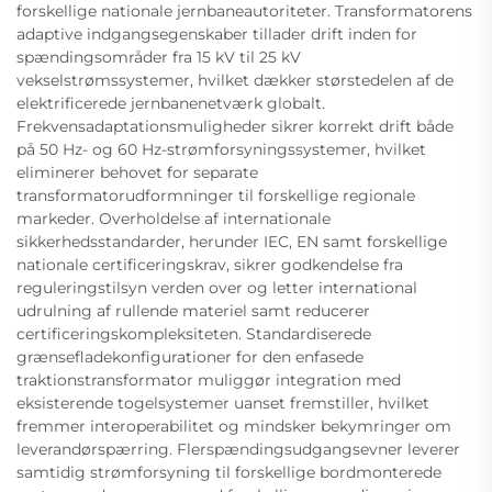
forskellige nationale jernbaneautoriteter. Transformatorens
adaptive indgangsegenskaber tillader drift inden for
spændingsområder fra 15 kV til 25 kV
vekselstrømssystemer, hvilket dækker størstedelen af de
elektrificerede jernbanenetværk globalt.
Frekvensadaptationsmuligheder sikrer korrekt drift både
på 50 Hz- og 60 Hz-strømforsyningssystemer, hvilket
eliminerer behovet for separate
transformatorudformninger til forskellige regionale
markeder. Overholdelse af internationale
sikkerhedsstandarder, herunder IEC, EN samt forskellige
nationale certificeringskrav, sikrer godkendelse fra
reguleringstilsyn verden over og letter international
udrulning af rullende materiel samt reducerer
certificeringskompleksiteten. Standardiserede
grænsefladekonfigurationer for den enfasede
traktionstransformator muliggør integration med
eksisterende togelsystemer uanset fremstiller, hvilket
fremmer interoperabilitet og mindsker bekymringer om
leverandørspærring. Flerspændingsudgangsevner leverer
samtidig strømforsyning til forskellige bordmonterede