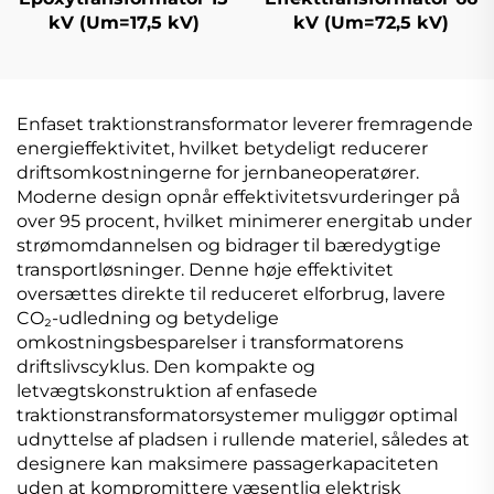
kV (Um=17,5 kV)
kV (Um=72,5 kV)
Enfaset traktionstransformator leverer fremragende
energieffektivitet, hvilket betydeligt reducerer
driftsomkostningerne for jernbaneoperatører.
Moderne design opnår effektivitetsvurderinger på
over 95 procent, hvilket minimerer energitab under
strømomdannelsen og bidrager til bæredygtige
transportløsninger. Denne høje effektivitet
oversættes direkte til reduceret elforbrug, lavere
CO₂-udledning og betydelige
omkostningsbesparelser i transformatorens
driftslivscyklus. Den kompakte og
letvægtskonstruktion af enfasede
traktionstransformatorsystemer muliggør optimal
udnyttelse af pladsen i rullende materiel, således at
designere kan maksimere passagerkapaciteten
uden at kompromittere væsentlig elektrisk