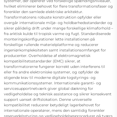
systemer, der opererer ved forskellige spændingsniveauer,
hvilket eliminerer behovet for flere transformationsfaser og
forenkler den samlede elektriske arkitektur.
Transformatorens robuste konstruktion opfylder eller
overgår internationale miljø- og holdbarhedsstandarder og
sikrer pålidelig drift under mange forskellige klimaforhold –
fra arktisk kulde til tropisk varme og fugt. Standardiserede
monteringskonfigurationer lette installationen på
forskellige rullende materielplatforme og reducerer
ingeniørkompleksiteten samt installationsomfanget for
producenter. Overholdelse af elektromagnetisk
kompatibilitetsstandarder (EMC) sikrer, at
transformatorerne fungerer korrekt uden interferens til
eller fra andre elektroniske systemer, og opfylder de
stigende krav til moderne digitale togstyrings- og
kommunikationssystemer. Internationale garanti- og
servicesupportnetværk giver global dækning for
vedligeholdelse og teknisk assistance og sikrer konsekvent
support uanset driftslokation. Denne universelle
kompatibilitet reducerer betydeligt lagerbehovet for
internationale operatører, mens den samtidig forenkler
reservedelsstyring og vedligeholdelsesprocedurer på tværs