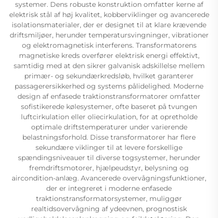
systemer. Dens robuste konstruktion omfatter kerne af
elektrisk stål af høj kvalitet, kobberviklinger og avancerede
isolationsmaterialer, der er designet til at klare krævende
driftsmiljøer, herunder temperatursvingninger, vibrationer
og elektromagnetisk interferens. Transformatorens
magnetiske kreds overfører elektrisk energi effektivt,
samtidig med at den sikrer galvanisk adskillelse mellem
primær- og sekundærkredsløb, hvilket garanterer
passagerersikkerhed og systems pålidelighed. Moderne
design af enfasede traktionstransformatorer omfatter
sofistikerede kølesystemer, ofte baseret på tvungen
luftcirkulation eller oliecirkulation, for at opretholde
optimale driftstemperaturer under varierende
belastningsforhold. Disse transformatorer har flere
sekundære viklinger til at levere forskellige
spændingsniveauer til diverse togsystemer, herunder
fremdriftsmotorer, hjælpeudstyr, belysning og
aircondition-anlæg. Avancerede overvågningsfunktioner,
der er integreret i moderne enfasede
traktionstransformatorsystemer, muliggør
realtidsovervågning af ydeevnen, prognostisk