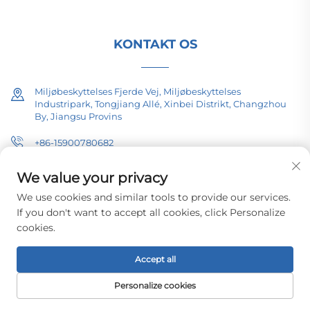
KONTAKT OS
Miljøbeskyttelses Fjerde Vej, Miljøbeskyttelses
Industripark, Tongjiang Allé, Xinbei Distrikt, Changzhou
By, Jiangsu Provins
+86-15900780682
[email protected]
We value your privacy
We use cookies and similar tools to provide our services.
If you don't want to accept all cookies, click Personalize
cookies.
Copyright © 2026 Changzhou Pacific Electric Equipment (Group) Co.,
Ltd. Alle rettigheder forbeholdt.
Privatlivspolitik
Accept all
Personalize cookies
FORSIDE
PRODUKTER
E-MAIL
TLF.