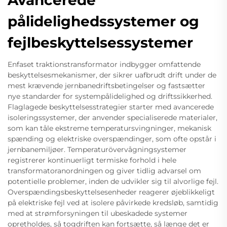
Avancerede
pålidelighedssystemer og
fejlbeskyttelsessystemer
Enfaset traktionstransformator indbygger omfattende
beskyttelsesmekanismer, der sikrer uafbrudt drift under de
mest krævende jernbanedriftsbetingelser og fastsætter
nye standarder for systempålidelighed og driftssikkerhed.
Flaglagede beskyttelsesstrategier starter med avancerede
isoleringssystemer, der anvender specialiserede materialer,
som kan tåle ekstreme temperatursvingninger, mekanisk
spænding og elektriske overspændinger, som ofte opstår i
jernbanemiljøer. Temperaturövervågningsystemer
registrerer kontinuerligt termiske forhold i hele
transformatoranordningen og giver tidlig advarsel om
potentielle problemer, inden de udvikler sig til alvorlige fejl.
Overspændingsbeskyttelsesenheder reagerer øjeblikkeligt
på elektriske fejl ved at isolere påvirkede kredsløb, samtidig
med at strømforsyningen til ubeskadede systemer
opretholdes, så togdriften kan fortsætte, så længe det er