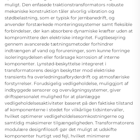
muligt. Den enfasede traktionstransformators robuste
mekaniske konstruktion tåler alvorlig vibration og
stødbelastning, som er typisk for jernbanedrift, og
anvender forstærkede monteringssystemer samt fleksible
forbindelser, der kan absorbere dynamiske kræfter uden at
kompromittere den elektriske integritet. Fugtbesejring
gennem avancerede tætningsmetoder forhindrer
indtrængen af vand og forureninger, som kunne forringe
isoleringsydelsen eller forårsage korrosion af interne
komponenter. Lynstød-beskyttelse integreret i
transformatorens design beskytter mod elektriske
transients fra overledningsafbryderdrift og atmosfæriske
forstyrrelser. Forudsigelig vedligeholdelse, muliggjort af
indbyggede sensorer og overvågningsystemer, giver
driftspersonalet mulighed for at planlægge
vedligeholdelsesaktiviteter baseret på den faktiske tilstand
af komponenterne i stedet for vilkårlige tidsintervaller,
hvilket optimerer vedligeholdelsesomkostningerne og
samtidig maksimerer tilgængeligheden. Transformatorens
modulære designfilosofi gør det muligt at udskifte
komponenter hurtigt ved fejl, hvilket minimerer