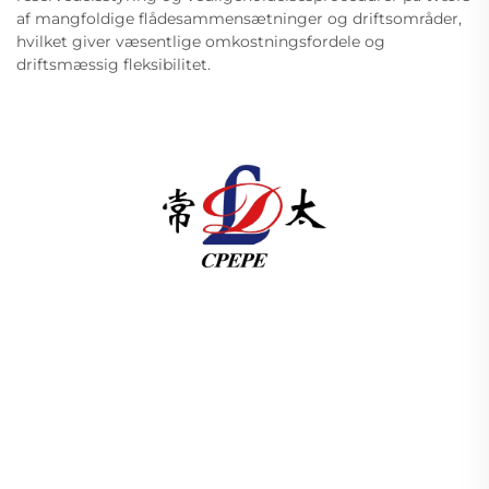
af mangfoldige flådesammensætninger og driftsområder,
hvilket giver væsentlige omkostningsfordele og
driftsmæssig fleksibilitet.
Changzhou Pacific Electric Power Equipment
(Group) Co., Ltd. leverer høj- og lavspændings
udstyr til strømoverførsel, traktionstransformatorer
(110–330 kV) samt stelmonterede/integrerede
understationer til global energiinfrastruktur. ISO-
certificeret, forsknings- og udviklingsdrevet siden
1989. Anmod om en teknisk konsultation i dag.