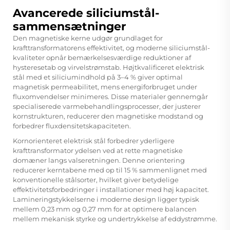
Avancerede siliciumstål-
sammensætninger
Den magnetiske kerne udgør grundlaget for
krafttransformatorens effektivitet, og moderne siliciumstål-
kvaliteter opnår bemærkelsesværdige reduktioner af
hysteresetab og virvelstrømstab. Højtkvalificeret elektrisk
stål med et siliciumindhold på 3–4 % giver optimal
magnetisk permeabilitet, mens energiforbruget under
fluxomvendelser minimeres. Disse materialer gennemgår
specialiserede varmebehandlingsprocesser, der justerer
kornstrukturen, reducerer den magnetiske modstand og
forbedrer fluxdensitetskapaciteten.
Kornorienteret elektrisk stål forbedrer yderligere
krafttransformator
ydelsen ved at rette magnetiske
domæner langs valseretningen. Denne orientering
reducerer kerntabene med op til 15 % sammenlignet med
konventionelle stålsorter, hvilket giver betydelige
effektivitetsforbedringer i installationer med høj kapacitet.
Lamineringstykkelserne i moderne design ligger typisk
mellem 0,23 mm og 0,27 mm for at optimere balancen
mellem mekanisk styrke og undertrykkelse af eddystrømme.