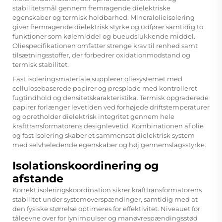
stabilitetsmål gennem fremragende dielektriske
egenskaber og termisk holdbarhed. Mineralolieisolering
giver fremragende dielektrisk styrke og udfører samtidig to
funktioner som kølemiddel og bueudslukkende middel.
Oliespecifikationen omfatter strenge krav til renhed samt
tilsætningsstoffer, der forbedrer oxidationmodstand og
termisk stabilitet.
Fast isoleringsmateriale supplerer oliesystemet med
cellulosebaserede papirer og presplade med kontrolleret
fugtindhold og densitetskarakteristika. Termisk opgraderede
papirer forlænger levetiden ved forhøjede driftstemperaturer
og opretholder dielektrisk integritet gennem hele
krafttransformatorens designlevetid. Kombinationen af olie
og fast isolering skaber et sammensat dielektrisk system
med selvheledende egenskaber og høj gennemslagsstyrke.
Isolationskoordinering og
afstande
Korrekt isoleringskoordination sikrer krafttransformatorens
stabilitet under systemoverspændinger, samtidig med at
den fysiske størrelse optimeres for effektivitet. Niveauet for
tåleevne over for lynimpulser og manøvrespændingsstød