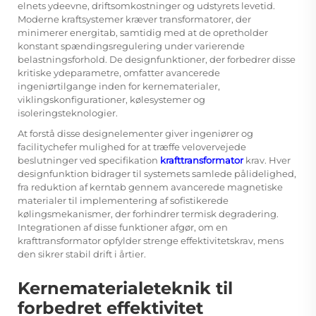
elnets ydeevne, driftsomkostninger og udstyrets levetid.
Moderne kraftsystemer kræver transformatorer, der
minimerer energitab, samtidig med at de opretholder
konstant spændingsregulering under varierende
belastningsforhold. De designfunktioner, der forbedrer disse
kritiske ydeparametre, omfatter avancerede
ingeniørtilgange inden for kernematerialer,
viklingskonfigurationer, kølesystemer og
isoleringsteknologier.
At forstå disse designelementer giver ingeniører og
facilitychefer mulighed for at træffe velovervejede
beslutninger ved specifikation
krafttransformator
krav. Hver
designfunktion bidrager til systemets samlede pålidelighed,
fra reduktion af kerntab gennem avancerede magnetiske
materialer til implementering af sofistikerede
kølingsmekanismer, der forhindrer termisk degradering.
Integrationen af disse funktioner afgør, om en
krafttransformator opfylder strenge effektivitetskrav, mens
den sikrer stabil drift i årtier.
Kernematerialeteknik til
forbedret effektivitet