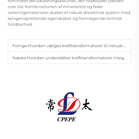
forhindrer deludladningsaktivitet, der nedbryder ydelsen
over tid. Kombinationen af mineralolie og faste
isoleringsmaterialer skaber et robust dielektrisk system med
selvgenoprettende egenskaber og fremragende termisk
holdbarhed.
Forrige:
Hvordan vælges krafttransformatorer til netudvidelsesprojekter?
Næste:
Hvordan understøtter krafttransformatorer integration af vedvarende energi?
Changzhou Pacific Electric Power Equipment