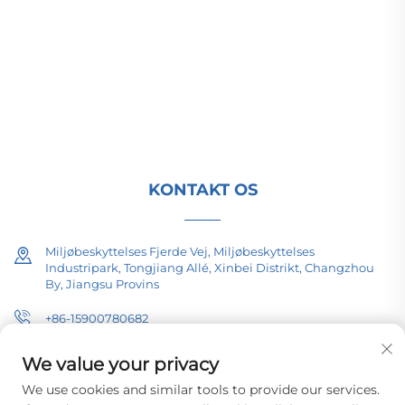
(Group) Co., Ltd. leverer høj- og lavspændings
udstyr til strømoverførsel, traktionstransformatorer
(110–330 kV) samt stelmonterede/integrerede
understationer til global energiinfrastruktur. ISO-
certificeret, forsknings- og udviklingsdrevet siden
1989. Anmod om en teknisk konsultation i dag.
KONTAKT OS
Miljøbeskyttelses Fjerde Vej, Miljøbeskyttelses
Industripark, Tongjiang Allé, Xinbei Distrikt, Changzhou
By, Jiangsu Provins
+86-15900780682
[email protected]
We value your privacy
We use cookies and similar tools to provide our services.