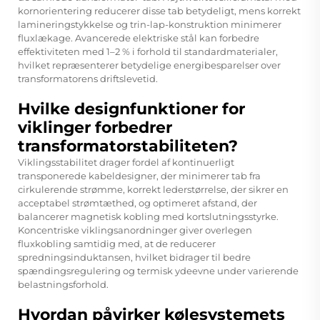
kornorientering reducerer disse tab betydeligt, mens korrekt
lamineringstykkelse og trin-lap-konstruktion minimerer
fluxlækage. Avancerede elektriske stål kan forbedre
effektiviteten med 1–2 % i forhold til standardmaterialer,
hvilket repræsenterer betydelige energibesparelser over
transformatorens driftslevetid.
Hvilke designfunktioner for
viklinger forbedrer
transformatorstabiliteten?
Viklingsstabilitet drager fordel af kontinuerligt
transponerede kabeldesigner, der minimerer tab fra
cirkulerende strømme, korrekt lederstørrelse, der sikrer en
acceptabel strømtæthed, og optimeret afstand, der
balancerer magnetisk kobling med kortslutningsstyrke.
Koncentriske viklingsanordninger giver overlegen
fluxkobling samtidig med, at de reducerer
spredningsinduktansen, hvilket bidrager til bedre
spændingsregulering og termisk ydeevne under varierende
belastningsforhold.
Hvordan påvirker kølesystemets