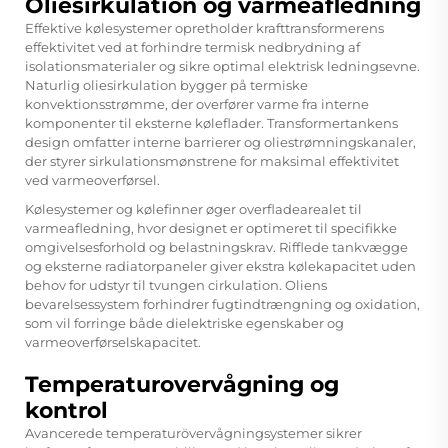
Oliesirkulation og varmeafledning
Effektive kølesystemer opretholder krafttransformerens
effektivitet ved at forhindre termisk nedbrydning af
isolationsmaterialer og sikre optimal elektrisk ledningsevne.
Naturlig oliesirkulation bygger på termiske
konvektionsstrømme, der overfører varme fra interne
komponenter til eksterne køleflader. Transformertankens
design omfatter interne barrierer og oliestrømningskanaler,
der styrer sirkulationsmønstrene for maksimal effektivitet
ved varmeoverførsel.
Kølesystemer og kølefinner øger overfladearealet til
varmeafledning, hvor designet er optimeret til specifikke
omgivelsesforhold og belastningskrav. Rifflede tankvægge
og eksterne radiatorpaneler giver ekstra kølekapacitet uden
behov for udstyr til tvungen cirkulation. Oliens
bevarelsessystem forhindrer fugtindtrængning og oxidation,
som vil forringe både dielektriske egenskaber og
varmeoverførselskapacitet.
Temperaturovervågning og
kontrol
Avancerede temperaturövervågningsystemer sikrer