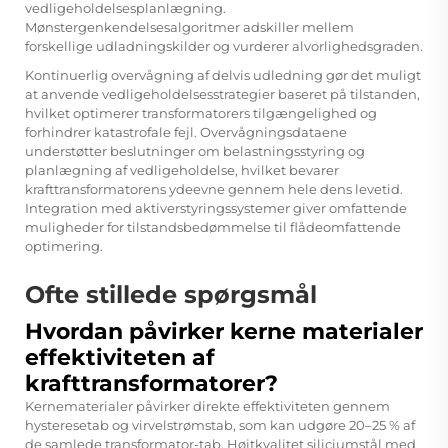
vedligeholdelsesplanlægning.
Mønstergenkendelsesalgoritmer adskiller mellem
forskellige udladningskilder og vurderer alvorlighedsgraden.
Kontinuerlig overvågning af delvis udledning gør det muligt
at anvende vedligeholdelsesstrategier baseret på tilstanden,
hvilket optimerer transformatorers tilgængelighed og
forhindrer katastrofale fejl. Overvågningsdataene
understøtter beslutninger om belastningsstyring og
planlægning af vedligeholdelse, hvilket bevarer
krafttransformatorens ydeevne gennem hele dens levetid.
Integration med aktiverstyringssystemer giver omfattende
muligheder for tilstandsbedømmelse til flådeomfattende
optimering.
Ofte stillede spørgsmål
Hvordan påvirker kerne materialer
effektiviteten af
krafttransformatorer?
Kernematerialer påvirker direkte effektiviteten gennem
hysteresetab og virvelstrømstab, som kan udgøre 20–25 % af
de samlede transformator-tab. Højtkvalitet siliciumstål med