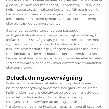
hvilket kan påvirke effektiviteten og pålideligheden. Online-
gasanalyse-systemer måler brint, kulmonoxid, kuldioxid og
kulbrintegasser, der indikerer forskellige fejltyper inden for
transformeren. Trendanalyse af gaskoncentrationer giver
forudsigelser om isoleringsnedbrydning, overophedning
eller elektrisk udladningsaktivitet.
Gas koncentrationsgrænser udløser passende
vedligeholdelsesforanstaltninger, inden fejl udvikler sig til
fejlfunktioner. Overvågningssystemet kommunikerer med
styresystemer for at aktivere belastningsreduktion eller
beskyttelsesforanstaltninger, når gasniveauerne indikerer
umiddelbare trusler mod krafttransformatorens integritet.
Denne proaktive fremgangsmåde opretholder effektiviteten
ved at forhindre skader, der kræver omfattende reparationer
eller udskiftning.
Deludladningsovervågning
Systemer til detektering af deludladning identificerer
isolationsnedbrydningsprocesser, som gradvist reducerer
krafttransformatorens effektivitet og truer den langsigtede
stabilitet. Højfrekvente strømtransformatorer og
ultralydsensorer overvåger udladningsaktivitet i
transformeren og giver lokaliseringsoplysninger til brug ved