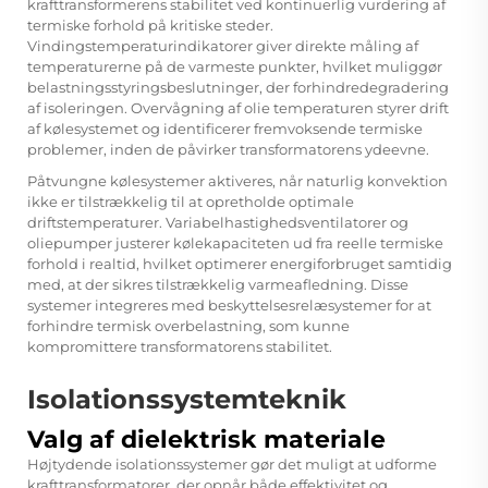
krafttransformerens stabilitet ved kontinuerlig vurdering af
termiske forhold på kritiske steder.
Vindingstemperaturindikatorer giver direkte måling af
temperaturerne på de varmeste punkter, hvilket muliggør
belastningsstyringsbeslutninger, der forhindredegradering
af isoleringen. Overvågning af olie temperaturen styrer drift
af kølesystemet og identificerer fremvoksende termiske
problemer, inden de påvirker transformatorens ydeevne.
Påtvungne kølesystemer aktiveres, når naturlig konvektion
ikke er tilstrækkelig til at opretholde optimale
driftstemperaturer. Variabelhastighedsventilatorer og
oliepumper justerer kølekapaciteten ud fra reelle termiske
forhold i realtid, hvilket optimerer energiforbruget samtidig
med, at der sikres tilstrækkelig varmeafledning. Disse
systemer integreres med beskyttelsesrelæsystemer for at
forhindre termisk overbelastning, som kunne
kompromittere transformatorens stabilitet.
Isolationssystemteknik
Valg af dielektrisk materiale
Højtydende isolationssystemer gør det muligt at udforme
krafttransformatorer, der opnår både effektivitet og