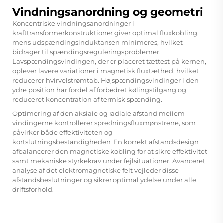
Vindningsanordning og geometri
Koncentriske vindningsanordninger i
krafttransformerkonstruktioner giver optimal fluxkobling,
mens udspændingsinduktansen minimeres, hvilket
bidrager til spændingsreguleringsproblemer.
Lavspændingsvindingen, der er placeret tættest på kernen,
oplever lavere variationer i magnetisk fluxtæthed, hvilket
reducerer hvirvelstrømtab. Højspændingsvindinger i den
ydre position har fordel af forbedret kølingstilgang og
reduceret koncentration af termisk spænding.
Optimering af den aksiale og radiale afstand mellem
vindingerne kontrollerer spredningsfluxmønstrene, som
påvirker både effektiviteten og
kortslutningsbestandigheden. En korrekt afstandsdesign
afbalancerer den magnetiske kobling for at sikre effektivitet
samt mekaniske styrkekrav under fejlsituationer. Avanceret
analyse af det elektromagnetiske felt vejleder disse
afstandsbeslutninger og sikrer optimal ydelse under alle
driftsforhold.