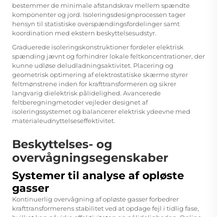
bestemmer de minimale afstandskrav mellem spændte
komponenter og jord. Isoleringsdesignprocessen tager
hensyn til statistiske overspændingsfordelinger samt
koordination med ekstern beskyttelsesudstyr.
Graduerede isoleringskonstruktioner fordeler elektrisk
spænding jævnt og forhindrer lokale feltkoncentrationer, der
kunne udløse deludladningsaktivitet. Placering og
geometrisk optimering af elektrostatiske skærme styrer
feltmønstrene inden for krafttransformeren og sikrer
langvarig dielektrisk pålidelighed. Avancerede
feltberegningmetoder vejleder designet af
isoleringssystemet og balancerer elektrisk ydeevne med
materialeudnyttelseseffektivitet.
Beskyttelses- og
overvågningsegenskaber
Systemer til analyse af opløste
gasser
Kontinuerlig overvågning af opløste gasser forbedrer
krafttransformerens stabilitet ved at opdage fejl i tidlig fase,