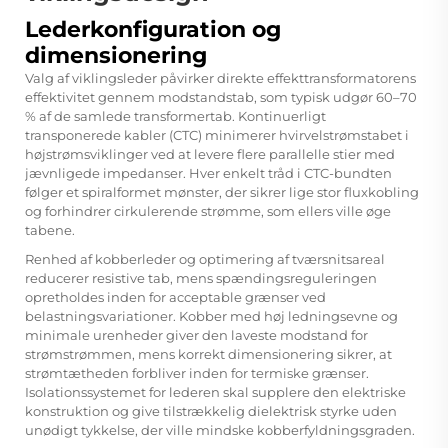
Lederkonfiguration og
dimensionering
Valg af viklingsleder påvirker direkte effekttransformatorens
effektivitet gennem modstandstab, som typisk udgør 60–70
% af de samlede transformertab. Kontinuerligt
transponerede kabler (CTC) minimerer hvirvelstrømstabet i
højstrømsviklinger ved at levere flere parallelle stier med
jævnligede impedanser. Hver enkelt tråd i CTC-bundten
følger et spiralformet mønster, der sikrer lige stor fluxkobling
og forhindrer cirkulerende strømme, som ellers ville øge
tabene.
Renhed af kobberleder og optimering af tværsnitsareal
reducerer resistive tab, mens spændingsreguleringen
opretholdes inden for acceptable grænser ved
belastningsvariationer. Kobber med høj ledningsevne og
minimale urenheder giver den laveste modstand for
strømstrømmen, mens korrekt dimensionering sikrer, at
strømtætheden forbliver inden for termiske grænser.
Isolationssystemet for lederen skal supplere den elektriske
konstruktion og give tilstrækkelig dielektrisk styrke uden
unødigt tykkelse, der ville mindske kobberfyldningsgraden.