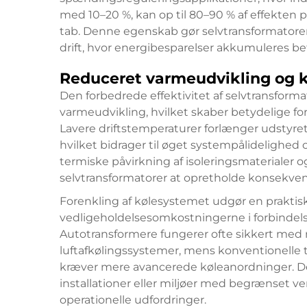
med 10–20 %, kan op til 80–90 % af effekte
tab. Denne egenskab gør selvtransformatorer 
drift, hvor energibesparelser akkumuleres bet
Reduceret varmeudvikling og k
Den forbedrede effektivitet af selvtransformat
varmeudvikling, hvilket skaber betydelige ford
Lavere driftstemperaturer forlænger udstyret
hvilket bidrager til øget systempålidelighed
termiske påvirkning af isoleringsmaterialer
selvtransformatorer at opretholde konsekven
Forenkling af kølesystemet udgør en praktisk f
vedligeholdelsesomkostningerne i forbindel
Autotransformere fungerer ofte sikkert med n
luftafkølingssystemer, mens konventionell
kræver mere avancerede køleanordninger. Den
installationer eller miljøer med begrænset ve
operationelle udfordringer.