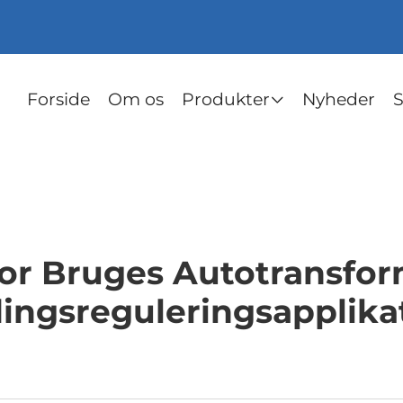
Forside
Om os
Produkter
Nyheder
S
or Bruges Autotransfor
ngsreguleringsapplika