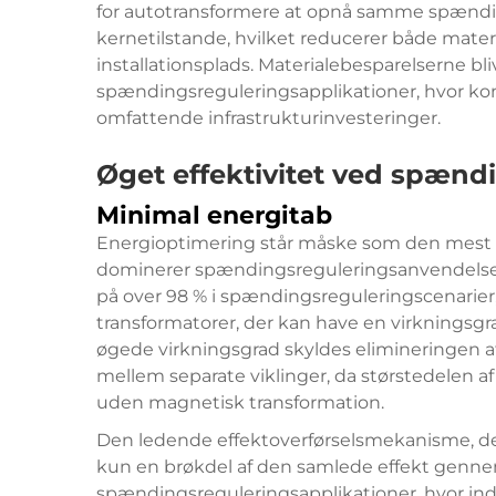
for autotransformere at opnå samme spænd
kernetilstande, hvilket reducerer både mate
installationsplads. Materialebesparelserne bl
spændingsreguleringsapplikationer, hvor kon
omfattende infrastrukturinvesteringer.
Øget effektivitet ved spændi
Minimal energitab
Energioptimering står måske som den mest o
dominerer spændingsreguleringsanvendelser.
på over 98 % i spændingsreguleringscenarier,
transformatorer, der kan have en virkningsg
øgede virkningsgrad skyldes elimineringen 
mellem separate viklinger, da størstedelen a
uden magnetisk transformation.
Den ledende effektoverførselsmekanisme, de
kun en brøkdel af den samlede effekt genne
spændingsreguleringsapplikationer, hvor in