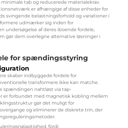
 minimale tab og reducerede materialekrav.
ibutionsnetværk er afhængige af disse enheder for
s svingende belastningsforhold og variationer i
nsformere udmærker sig inden for
n undersøgelse af deres iboende fordele,
om gør dem overlegne alternative løsninger i
le for spændingsstyring
iguration
ere skaber indbyggede fordele for
ventionelle transformere ikke kan matche.
re spændingen nahtløst via tap-
r er forbundet med magnetisk kobling mellem
ingsstruktur gør det muligt for
vergange og eliminerer de diskrete trin, der
ngsreguleringsmetoder.
leringsnøjagtighed, fordi