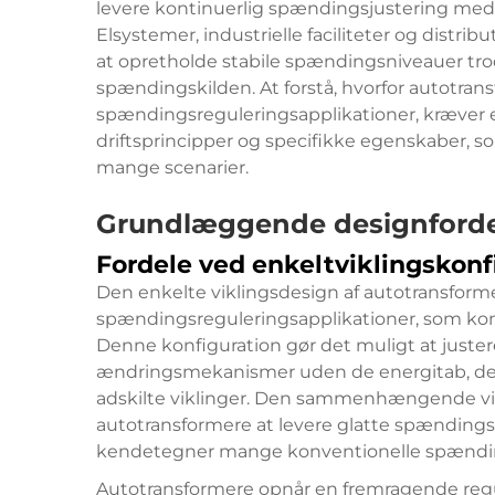
levere kontinuerlig spændingsjustering med
Elsystemer, industrielle faciliteter og distr
at opretholde stabile spændingsniveauer trod
spændingskilden. At forstå, hvorfor autotra
spændingsreguleringsapplikationer, kræver e
driftsprincipper og specifikke egenskaber, s
mange scenarier.
Grundlæggende designforde
Fordele ved enkeltviklingskonf
Den enkelte viklingsdesign af autotransform
spændingsreguleringsapplikationer, som kon
Denne konfiguration gør det muligt at juste
ændringsmekanismer uden de energitab, de
adskilte viklinger. Den sammenhængende vikl
autotransformere at levere glatte spændingso
kendetegner mange konventionelle spændi
Autotransformere opnår en fremragende regu