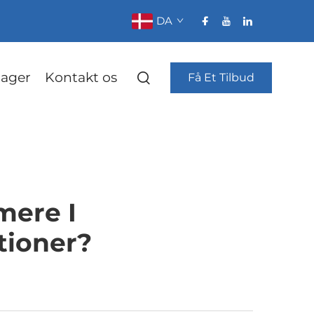
DA
ager
Kontakt os
Få Et Tilbud
mere I
tioner?