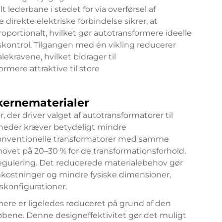
lederbane i stedet for via overførsel af
direkte elektriske forbindelse sikrer, at
portionalt, hvilket gør autotransformere ideelle
skontrol. Tilgangen med én vikling reducerer
ekravene, hvilket bidrager til
rmere attraktive til store
kernematerialer
, der driver valget af autotransformatorer til
heder kræver betydeligt mindre
nventionelle transformatorer med samme
ovet på 20–30 % for de transformationsforhold,
gulering. Det reducerede materialebehov gør
omkostninger og mindre fysiske dimensioner,
skonfigurationer.
rmere er ligeledes reduceret på grund af den
øbene. Denne designeffektivitet gør det muligt