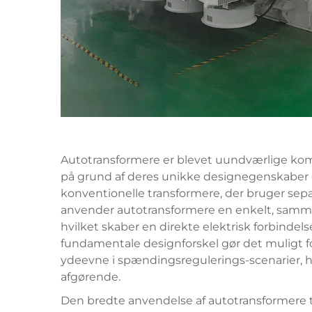
Autotransformere
er blevet uundværlige ko
på grund af deres unikke designegenskaber og
konventionelle transformere, der bruger se
anvender autotransformere en enkelt, sam
hvilket skaber en direkte elektrisk forbind
fundamentale designforskel gør det muligt f
ydeevne i spændingsregulerings-scenarier, hv
afgørende.
Den bredte anvendelse af autotransformere t