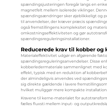
spændingsjusteringen foregår langs en enkelt 
magnetfelt mellem isolerede viklinger. Denne 
spændingsændringer sker øjeblikkeligt og pro
til anvendelser, der kræver præcis spænding
også fremstillingens kompleksitet og material
omkostningseffektiviteten og gør autotransfo
spændingsreguleringsinstallationer.
Reducerede krav til kobber og 
Materialeffektivitet udgør en afgørende faktor
spændingsreguleringsanvendelser. Disse en
kobberledermateriale sammenlignet med ko
effekt, typisk med en reduktion af kobberbeh
der almindeligvis anvendes ved spændingsre
sig direkte gældende i lavere fremstillings
hvilket muliggør mere kompakte installation
Kravene til kerne-materialet for autotransfo
fælles fluxsti mellem input- og outputkredsl