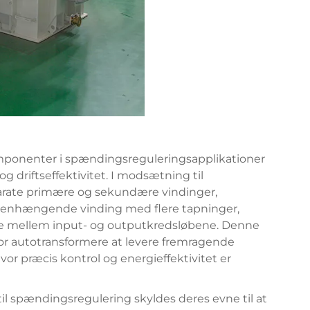
mponenter i spændingsreguleringsapplikationer
 driftseffektivitet. I modsætning til
parate primære og sekundære vindinger,
menhængende vinding med flere tapninger,
else mellem input- og outputkredsløbene. Denne
or autotransformere at levere fremragende
or præcis kontrol og energieffektivitet er
il spændingsregulering skyldes deres evne til at