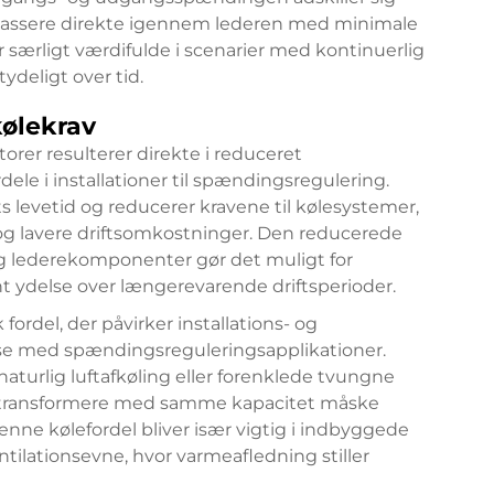
n passere direkte igennem lederen med minimale
særligt værdifulde i scenarier med kontinuerlig
ydeligt over tid.
ølekrav
orer resulterer direkte i reduceret
ele i installationer til spændingsregulering.
s levetid og reducerer kravene til kølesystemer,
 og lavere driftsomkostninger. Den reducerede
 og lederekomponenter gør det muligt for
t ydelse over længerevarende driftsperioder.
ordel, der påvirker installations- og
se med spændingsreguleringsapplikationer.
aturlig luftafkøling eller forenklede tvungne
e transformere med samme kapacitet måske
ne kølefordel bliver især vigtig i indbyggede
ntilationsevne, hvor varmeafledning stiller