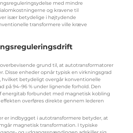
ingsreguleringsydelse med mindre
rialomkostningerne og kravene til
iver især betydelige i højtydende
ventionelle transformere ville kræve
ngsreguleringsdrift
verbevisende grund til, at autotransformatorer
 Disse enheder opnår typisk en virkningsgrad
 hvilket betydeligt overgår konventionelle
rad på 94–96 % under lignende forhold. Den
af energitab forbundet med magnetisk kobling
f effekten overføres direkte gennem lederen
r er indbygget i
autotransformere
betyder, at
mgår magnetisk transformation. I typiske
dgangs- og udgangsspændingen adskiller sig