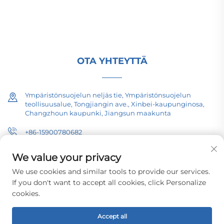
tutkimus- ja kehitystyöhön perustuva yritys. Pyydä
tekninen konsultointi jo tänään.
OTA YHTEYTTÄ
Ympäristönsuojelun neljäs tie, Ympäristönsuojelun
teollisuusalue, Tongjiangin ave., Xinbei-kaupunginosa,
Changzhoun kaupunki, Jiangsun maakunta
+86-15900780682
[email protected]
We value your privacy
We use cookies and similar tools to provide our services.
If you don't want to accept all cookies, click Personalize
cookies.
Tekijänoikeudet © 2026 Changzhou Pacific Electric Equipment
(Group) Co., Ltd. Kaikki oikeudet pidätetään.
Tietosuojakäytäntö
Accept all