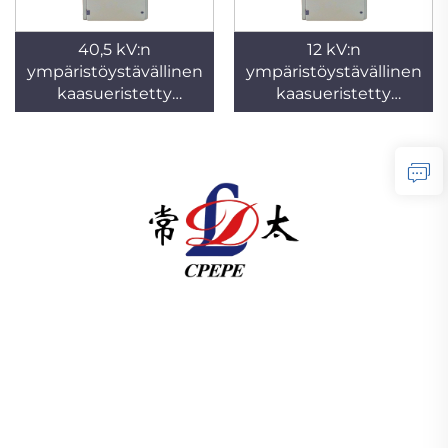
40,5 kV:n
12 kV:n
ympäristöystävällinen
ympäristöystävällinen
kaasueristetty
kaasueristetty
kytkentälaite
kytkentälaite
Changzhou Pacific Electric Power Equipment
(Group) Co., Ltd. tarjoaa korkean ja matalan
jännitteen siirtolaitteita, vetomuuntajia (110–330
kV) sekä pistorasiointiin tai pakettiin asennettavia
alusasemia globaalia energiainfrastruktuuria
varten. Vuodesta 1989 lähtien ISO-sertifioitu,