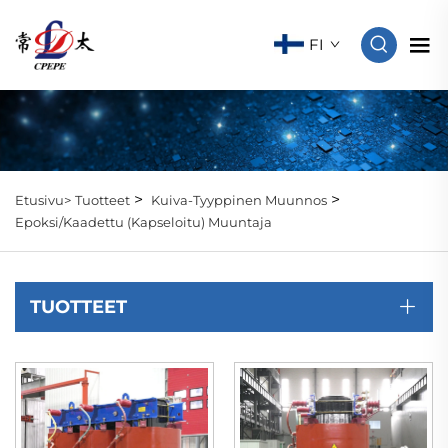
FI
>
>
Etusivu>
Tuotteet
Kuiva-Tyyppinen Muunnos
Epoksi/Kaadettu (Kapseloitu) Muuntaja
TUOTTEET