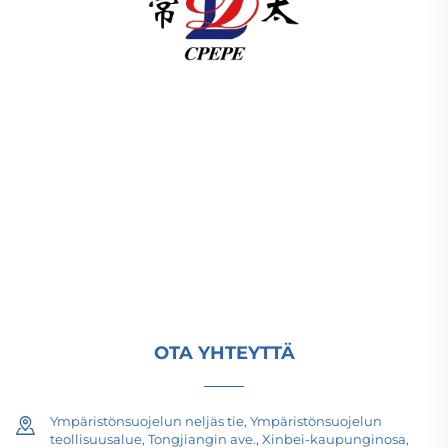
Changzhou Pacific Electric Power Equipment
(Group) Co., Ltd. tarjoaa korkean ja matalan
jännitteen siirtolaitteita, vetomuuntajia (110–330
kV) sekä pistorasiointiin tai pakettiin asennettavia
alusasemia globaalia energiainfrastruktuuria
varten. Vuodesta 1989 lähtien ISO-sertifioitu,
tutkimus- ja kehitystyöhön perustuva yritys. Pyydä
tekninen konsultointi jo tänään.
OTA YHTEYTTÄ
Ympäristönsuojelun neljäs tie, Ympäristönsuojelun
teollisuusalue, Tongjiangin ave., Xinbei-kaupunginosa,