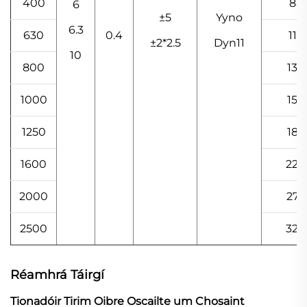
400
88
6
±5
Yyno
6.3
630
0.4
117
±2*2.5
Dyn11
10
800
136
1000
159
1250
188
1600
220
2000
274
2500
324
Réamhrá Táirgí
Tionadóir Tirim Oibre Oscailte um Chosaint