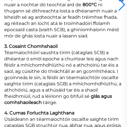
nuair a nochtar dó teochtaí ard de
800°C
ní
thugann sé dithreachta íosta a dhéanamh nuair a
bheidh sé ag ardteochtaí ar feadh tréimhse fhada,
ag réiteach an locht atá le troimhadóirí ffolamh
epocsaid casta (sraith SCB), a ghiniomhaíonn méid
mór de ghás íosta nuair a lasann siad.
3. Cosaint Chomhshaoil
Téarmaíochtóirí saushta tirim (cataglais SCB) a
dhéantar ó smól epoche a chuirtear leis agus nach
féidir a mhíchomhdhlúthú nó a athchóiriú tar éis a
saol, ag cúisithe do thráchtáil ar an gcomhthéacs. I
gcoinneás le sin, is féidir an téarmaíochtóir oscailte
saighte tirim (cataglais SGB) a mhíchomhdhlúthú, a
athchóiriú, agus a athúsáid tar éis a shaoil
fheidhmiúil, rud a léiríonn go bhfuil sé
glás agus
comhshaoileach
táirge.
4. Cumas Forluchta Laghthana
Úsáideann an téarmaíochtóir oscailte saighte tirim
cataglais SGB struchtúr nua, ábhar nua, agus próisis