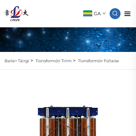
GA
>
>
Baile>
Táirgí
Tionsformóir Tirim
Tionsformóir Follaise