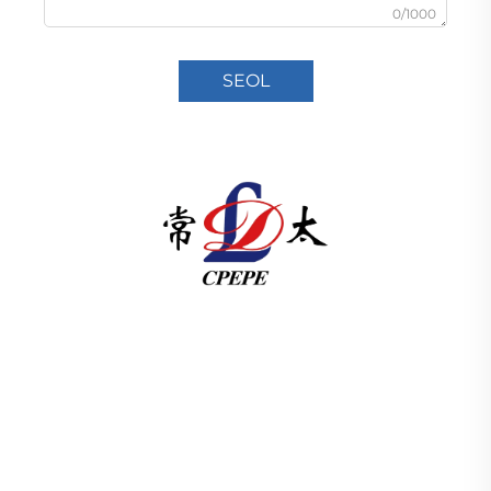
0/1000
SEOL
Soláthraíonn Changzhou Pacific Electric Power
Equipment (Group) Co., Ltd. innealtóireacht um
bhogadh cumhachta ar ard & ísle, tionsmitheoirí
treideal (110–330kV), agus fo-stáisiúin ar
logán/pacáiste do infrastruchtúr domhanda an
éinrgí. Teastas ISO, bunaithe ar R&D ó 1989. Iarrtar