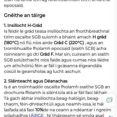
epocsaid.
Gnéithe an táirge
1. Insilíocht H-Grád
Is féidir le grád teasa insilíochta an fhorthbreathnaí
tirim oscailte SGB suíomh a bhaint amach
H grád
(180°C)
nó fiú níos airde
Grád C (220°C)
, agus an
trombhuailte fholamh epocsaid (sraith SCB) acha
roinneann go dtí
Grád F.
Mar sin, cuireann an sraith
SGB solúbthacht níos faide agus cumas níos láidre
um athchóiriú féin ar fáil i gcásanna éigeandála
cosúil le gearrsholas ag lucht aschuir.
2. Sláinteacht agus Déanachas
Is é an troimhadóir oscailte fholamh sraithe SGB an
drochurra ffolamh is sláintiúla atá ar fáil faoi láthair.
Tá gach ábhar insilíochta beag-halóigin, beag-
thaom, féin-dhréachtúil agus neamh-iosa, le hábhair
lasfada atá faoi
10%
de na ceann a ndéantar i ngreim
sróphadhra
tÁIRGE
. Ní tháirgeann sé smóg asail