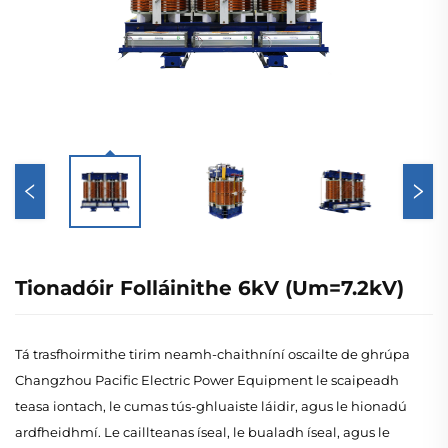
Tionadóir Folláinithe 6kV (Um=7.2kV)
Tá trasfhoirmithe tirim neamh-chaithníní oscailte de ghrúpa
Changzhou Pacific Electric Power Equipment le scaipeadh
teasa iontach, le cumas tús-ghluaiste láidir, agus le hionadú
ardfheidhmí. Le caillteanas íseal, le bualadh íseal, agus le