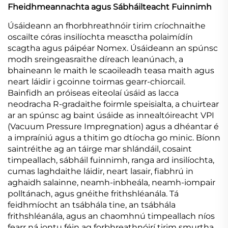
Fheidhmeannachta agus Sábháilteacht Fuinnimh
Úsáideann an fhorbhreathnóir tirim críochnaithe
oscailte córas insilíochta measctha polaimídín
scagtha agus páipéar Nomex. Úsáideann an spúnsc
modh sreingeasraithe díreach leanúnach, a
bhaineann le maith le scaoileadh teasa maith agus
neart láidir i gcoinne toirmas gearr-chiorcail.
Bainfidh an próiseas eiteolaí úsáid as lacca
neodracha R-gradaithe foirmle speisialta, a chuirtear
ar an spúnsc ag baint úsáide as innealtóireacht VPI
(Vacuum Pressure Impregnation) agus a dhéantar é
a impraíniú agus a thitim go dtíocha go minic. Bíonn
saintréithe ag an táirge mar shlándáil, cosaint
timpeallach, sábháil fuinnimh, ranga ard insilíochta,
cumas laghdaithe láidir, neart lasair, fiabhrú in
aghaidh salainne, neamh-inbheála, neamh-iompair
polltánach, agus gnéithe frithshléanála. Tá
feidhmíocht an tsábhála tine, an tsábhála
frithshléanála, agus an chaomhnú timpeallach níos
fearr ná iontu féin ag forbhreathnóirí tirim smurtha