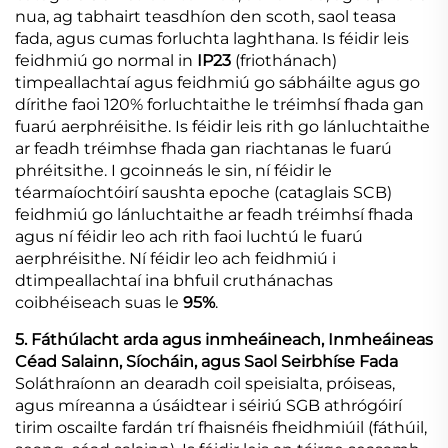
nua, ag tabhairt teasdhíon den scoth, saol teasa
fada, agus cumas forluchta laghthana. Is féidir leis
feidhmiú go normal in
IP23
(friothánach)
timpeallachtaí agus feidhmiú go sábháilte agus go
dírithe faoi 120% forluchtaithe le tréimhsí fhada gan
fuarú aerphréisithe. Is féidir leis rith go lánluchtaithe
ar feadh tréimhse fhada gan riachtanas le fuarú
phréitsithe. I gcoinneás le sin, ní féidir le
téarmaíochtóirí saushta epoche (cataglais SCB)
feidhmiú go lánluchtaithe ar feadh tréimhsí fhada
agus ní féidir leo ach rith faoi luchtú le fuarú
aerphréisithe. Ní féidir leo ach feidhmiú i
dtimpeallachtaí ina bhfuil cruthánachas
coibhéiseach suas le
95%
.
5. Fáthúlacht arda agus inmheáineach, Inmheáineas
Céad Salainn, Síocháin, agus Saol Seirbhíse Fada
Soláthraíonn an dearadh coil speisialta, próiseas,
agus míreanna a úsáidtear i séiriú SGB athrógóirí
tirim oscailte fardán trí fhaisnéis fheidhmiúil (fáthúil,