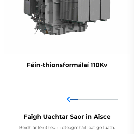
Féin-thionsformálaí 110Kv
Faigh Uachtar Saor in Aisce
Beidh ár léiritheoir i dteagmháil leat go luath.