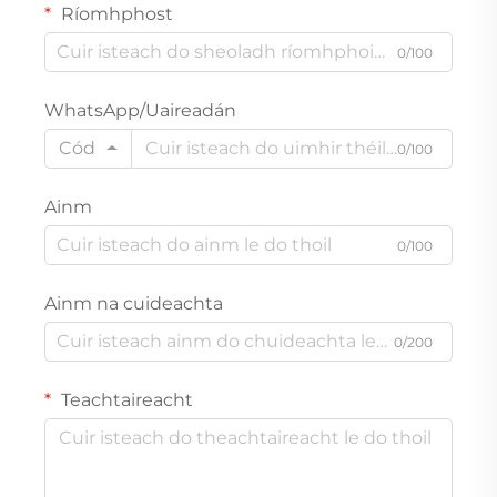
Ríomhphost
0/100
WhatsApp/Uaireadán
Cód
0/100
Ainm
0/100
Ainm na cuideachta
0/200
Teachtaireacht