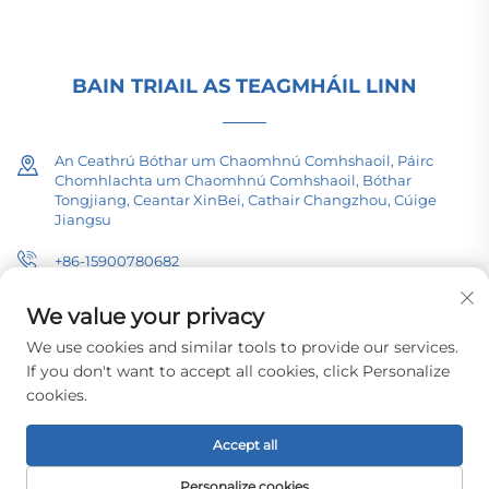
comhairle teicniúil inniu.
BAIN TRIAIL AS TEAGMHÁIL LINN
An Ceathrú Bóthar um Chaomhnú Comhshaoil, Páirc
Chomhlachta um Chaomhnú Comhshaoil, Bóthar
Tongjiang, Ceantar XinBei, Cathair Changzhou, Cúige
Jiangsu
+86-15900780682
[email protected]
We value your privacy
We use cookies and similar tools to provide our services.
If you don't want to accept all cookies, click Personalize
cookies.
Cóipchirt © 2026 Changzhou Pacific Electric Equipment (Grúpa) Co.,
Ltd. Gach ceart ar fad fáilte.
Beartas Príobháideachta
Accept all
Personalize cookies