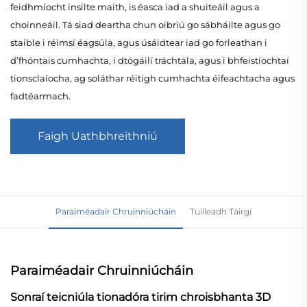
feidhmíocht insilte maith, is éasca iad a shuiteáil agus a
choinneáil. Tá siad deartha chun oibriú go sábháilte agus go
staible i réimsí éagsúla, agus úsáidtear iad go forleathan i
d’fhóntais cumhachta, i dtógáilí tráchtála, agus i bhfeistíochtaí
tionsclaíocha, ag soláthar réitigh cumhachta éifeachtacha agus
fadtéarmach.
Faigh Uathbhreithniú
Paraiméadair Chruinniúcháin
Tuilleadh Táirgí
Paraiméadair Chruinniúcháin
Sonraí teicniúla tionadóra tirim chroisbhanta 3D