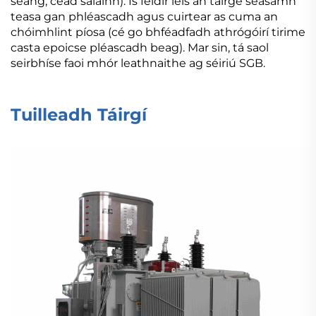
seang, céad salainn). Is féidir leis an táirge seasamh
teasa gan phléascadh agus cuirtear as cuma an
chóimhlint píosa (cé go bhféadfadh athrógóirí tirime
casta epoicse pléascadh beag). Mar sin, tá saol
seirbhíse faoi mhór leathnaithe ag séiriú SGB.
Tuilleadh Táirgí