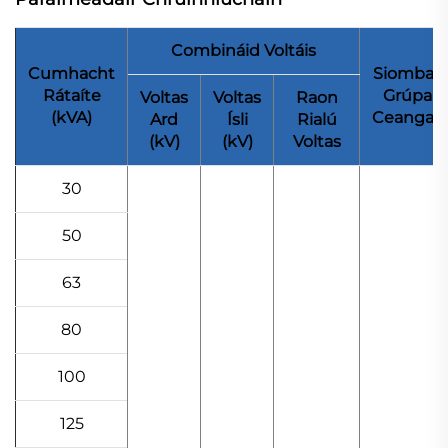
Combináid Voltáis
Cumhacht
Siombail
Rátaíte
Grúpa
Voltas
Voltas
Raon
(kVA)
Ceangail
Ard
Ísli
Rialú
(kV)
(kV)
Voltas
30
50
63
80
100
125