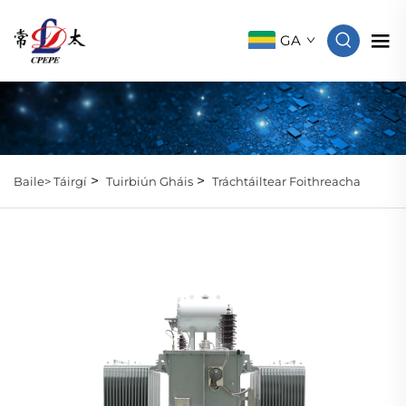
GA
>
>
Baile>
Táirgí
Tuirbiún Gháis
Tráchtáiltear Foithreacha