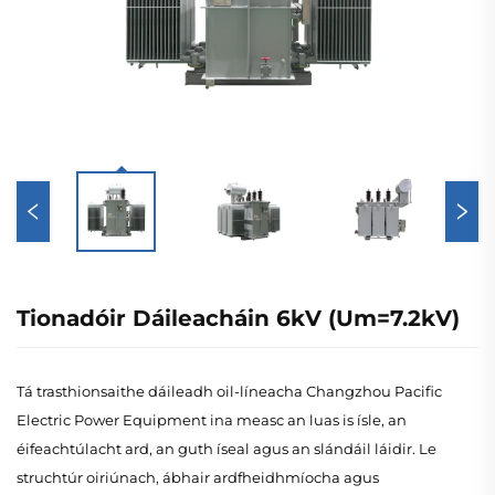
Tionadóir Dáileacháin 6kV (Um=7.2kV)
Tá trasthionsaithe dáileadh oil-líneacha Changzhou Pacific
Electric Power Equipment ina measc an luas is ísle, an
éifeachtúlacht ard, an guth íseal agus an slándáil láidir. Le
struchtúr oiriúnach, ábhair ardfheidhmíocha agus