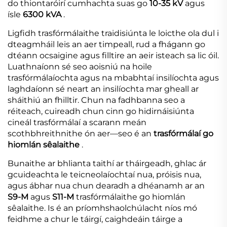
do thiontaróirí cumhachta suas go
10-35 kV
agus
ísle
6300 kVA
.
Ligfidh trasfórmálaithe traidisiúnta le loicthe ola dul i
dteagmháil leis an aer timpeall, rud a fhágann go
dtéann ocsaigine agus filltire an aeir isteach sa lic óil.
Luathnaíonn sé seo aoisniú na hoile
trasfórmálaíochta agus na mbabhtaí insilíochta agus
laghdaíonn sé neart an insilíochta mar gheall ar
sháithiú an fhilltir. Chun na fadhbanna seo a
réiteach, cuireadh chun cinn go hidirnáisiúnta
cineál trasfórmálaí a scarann meán
scothbhreithnithe ón aer—seo é an
trasfórmálaí go
hiomlán sêalaithe
.
Bunaithe ar bhlianta taithí ar tháirgeadh, ghlac ár
gcuideachta le teicneolaíochtaí nua, próisis nua,
agus ábhar nua chun dearadh a dhéanamh ar an
S9-M
agus
S11-M
trasfórmálaithe go hiomlán
sêalaithe. Is é an príomhshaolchúlacht níos mó
feidhme a chur le táirgí, caighdeáin táirge a