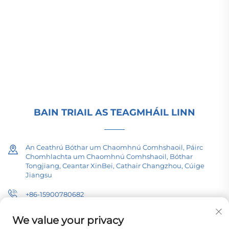
Equipment (Group) Co., Ltd. innealtóireacht um
bhogadh cumhachta ar ard & ísle, tionsmitheoirí
treideal (110–330kV), agus fo-stáisiúin ar
logán/pacáiste do infrastruchtúr domhanda an
éinrgí. Teastas ISO, bunaithe ar R&D ó 1989. Iarrtar
comhairle teicniúil inniu.
BAIN TRIAIL AS TEAGMHÁIL LINN
An Ceathrú Bóthar um Chaomhnú Comhshaoil, Páirc
Chomhlachta um Chaomhnú Comhshaoil, Bóthar
Tongjiang, Ceantar XinBei, Cathair Changzhou, Cúige
Jiangsu
+86-15900780682
[email protected]
We value your privacy