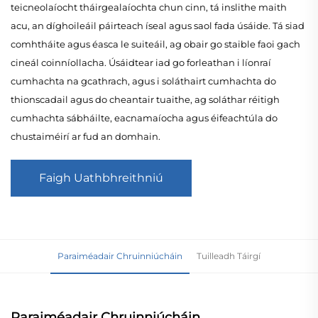
teicneolaíocht tháirgealaíochta chun cinn, tá inslithe maith
acu, an díghoileáil páirteach íseal agus saol fada úsáide. Tá siad
comhtháite agus éasca le suiteáil, ag obair go staible faoi gach
cineál coinníollacha. Úsáidtear iad go forleathan i líonraí
cumhachta na gcathrach, agus i soláthairt cumhachta do
thionscadail agus do cheantair tuaithe, ag soláthar réitigh
cumhachta sábháilte, eacnamaíocha agus éifeachtúla do
chustaiméirí ar fud an domhain.
Faigh Uathbhreithniú
Paraiméadair Chruinniúcháin
Tuilleadh Táirgí
Paraiméadair Chruinniúcháin