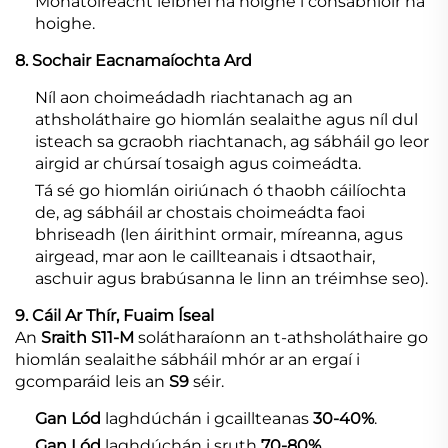
Monatóireacht leibhél na hoighe i consabhlóir na
hoighe.
8. Sochair Eacnamaíochta Ard
Níl aon choimeádadh riachtanach ag an
athsholáthaire go hiomlán sealaithe agus níl dul
isteach sa gcraobh riachtanach, ag sábháil go leor
airgid ar chúrsaí tosaigh agus coimeádta.
Tá sé go hiomlán oiriúnach ó thaobh cáilíochta
de, ag sábháil ar chostais choimeádta faoi
bhriseadh (len áirithint ormair, míreanna, agus
airgead, mar aon le caillteanais i dtsaothair,
aschuir agus brabúsanna le linn an tréimhse seo).
9. Cáil Ar Thír, Fuaim Íseal
An
Sraith S11-M
solátharaíonn an t-athsholáthaire go
hiomlán sealaithe sábháil mhór ar an ergaí i
gcomparáid leis an
S9
séir.
Gan Lód
laghdúchán i gcaillteanas
30-40%
.
Gan Lód
laghdúchán i sruth
70-80%
.