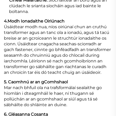
Cineál Malartaithe:
Síocháiltear an bord agus an
clúdach le srianta síocháin agus iad bainte le
boltanna.
4.Modh Ionadaithe Oiriúnach
Úsáidtear modh nua, níos oiriúnaí chun an cruthú
transformer agus an tanc ola a ionadú, agus tá tacú
breise ar an gcroiceann le struchtúr ionadaithe os
cionn. Úsáidtear cnagacha seachas-sciorradh ar
gach fastener, cinnte go bhféadfadh an transformer
seasamh do chruinniú agus do chlocaíl during
iarchomhla. Léiríonn sé nach gcomhoibríonn an
transformer go sábháilte gan riachtanas le curadh
an chroicín tar éis dó teacht chuig an úsáideoir.
5. Caomhnú ar an gComhshaol
Mar nach bhfuil ola na trafsformálaí sealaithe go
hiomlán i dteagmháil le haer, ní thugann sé
pollúchán ar an gcomhshaol ar siúl agus tá sé
sábháilte do shláinte an duine.
6. Gléasanna Cosanta