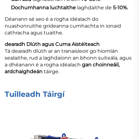
Dochumhanna luchtaithe
laghdaithe de
5-10%.
Déanann sé seo é a rogha idéalach do
nuashonruithe grideanna cumhachta in ionaid
cathracha agus tuaithe.
dearadh Dlúth agus Cuma Aistéiteach
Tá dearadh dlúth ar an tranaisleoir go hiomlán
sealaithe, rud a laghdaíonn an bhonn suiteála, agus
a dhéanann é a rogha idéalach
gan choinneáil,
ardchaighdeán
táirge.
Tuilleadh Táirgí