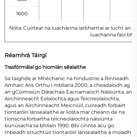
1600
Nóta: Cuirtear na luachanna iarbharrtaí ar lucht an 
luachanna faoi bhu
Réamhrá Táirgí
Trasfórmálaí go hiomlán sêalaithe
Sa taighde ar Mhéchanic na hIndustrie a Rinneadh
Amharc Aris Orthu i mbliana 2000, a cheadaíodh ag
an gCoimisiún Dárachais Eacnamaíoch Náisiúnta, an
Airchinneacht Eolaíochta agus Teicneolaíochta,
agus an Airchinneacht Meicniúil, cuireadh forbairt
tiontaróirí lánsealaithe ar liosta mar cheann de na
tionscna forbartha teicneolaíochta náisiúnta
bunúsacha sa bhliain 1990. Bhí cinnte acu go
mbeadh struchtúir tiontaróirí lánsealaithe á moladh