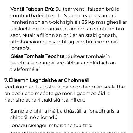
Ventil Faisean Brú:
Suitear ventil faisean brú le
comhartha leictreach. Nuair a reaches an brú
inmheánach an t-olchaighléir
35 Kp
mar gheall ar
uaslucht nó ar earráidí, cuireann an ventil an brú
saor. Nuair a filíonn an brú ar an staid ghnáth,
athshocraíonn an ventil, ag cinntiú feidhmniú
iontaofa.
Gléas Tomhais Teochta
: Suitear tomhaisín
teochta le ceangail ard-ábhar ar chlúdach an
trafsformálaí.
7. Éileamh Laghdaithe ar Choinneáil
Redaíonn an t-athsholáthaire go hiomlán sealaithe
an obair choimeádta go mór. I gcomparáid le
hathsholáthairí traidisiúnta, níl ort:
Sampla oighir a fháil, a thástáil, a líonadh arís, a
shilteáil nó a ionadú.
Ionadú siolagéil mhaisithe fuartha.