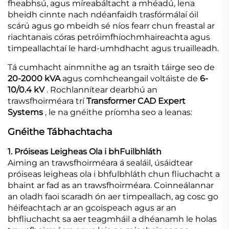
fheabhsú, agus míreabáltacht a mhéadú, lena
bheidh cinnte nach ndéanfaidh trasfórmálaí óil
scárú agus go mbeidh sé níos fearr chun freastal ar
riachtanais córas petróimfhíochmhaireachta agus
timpeallachtaí le hard-umhdhacht agus truailleadh.
Tá cumhacht ainmnithe ag an tsraith táirge seo de
20-2000 kVA
agus comhcheangail voltáiste de
6-
10/0.4 kV
. Rochlannítear dearbhú an
trawsfhoirméara trí
Transformer CAD Expert
Systems
, le na gnéithe príomha seo a leanas:
Gnéithe Tábhachtacha
1. Próiseas Leigheas Ola i bhFuilbhláth
Aiming an trawsfhoirméara á sealáil, úsáidtear
próiseas leigheas ola i bhfulbhláth chun fliuchacht a
bhaint ar fad as an trawsfhoirméara. Coinneálannar
an oladh faoi scaradh ón aer timpeallach, ag cosc go
héifeachtach ar an gcoispeach agus ar an
bhfliuchacht sa aer teagmháil a dhéanamh le holas