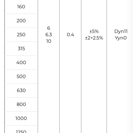
160
200
6
±5%
Dyn11
250
6.3
0.4
±2×2.5%
Yyn0
10
315
400
500
630
800
1000
1250