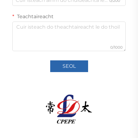
0/200
Teachtaireacht
0/1000
SEOL
Soláthraíonn Changzhou Pacific Electric Power