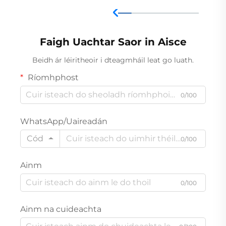
Faigh Uachtar Saor in Aisce
Beidh ár léiritheoir i dteagmháil leat go luath.
Ríomhphost
0/100
WhatsApp/Uaireadán
Cód
0/100
Ainm
0/100
Ainm na cuideachta