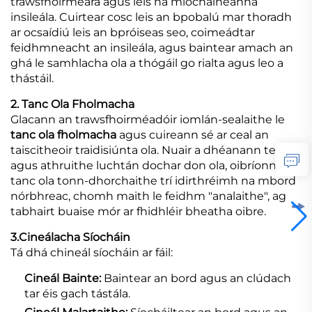
trawsfhoirméara agus leis na míochaineanna
insileála. Cuirtear cosc leis an bpobalú mar thoradh
ar ocsaídiú leis an bpróiseas seo, coimeádtar
feidhmneacht an insileála, agus baintear amach an
ghá le samhlacha ola a thógáil go rialta agus leo a
thástáil.
2. Tanc Ola Fholmacha
Glacann an trawsfhoirméadóir iomlán-sealaithe le
tanc ola fholmacha
agus cuireann sé ar ceal an
taiscitheoir traidisiúnta ola. Nuair a dhéanann teocht
agus athruithe luchtán dochar don ola, oibríonn an
tanc ola tonn-dhorchaithe trí idirthréimh na mbord
nórbhreac, chomh maith le feidhm "analaithe", ag
tabhairt buaise mór ar fhidhléir bheatha oibre.
3.Cineálacha Síocháin
Tá dhá chineál síocháin ar fáil:
Cineál Bainte:
Baintear an bord agus an clúdach
tar éis gach tástála.