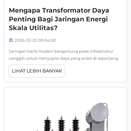
Mengapa Transformator Daya
Penting Bagi Jaringan Energi
Skala Utilitas?
2026-02-25 09:04:00
Jaringan listrik modern bergantung pada infrastruktur
canggih untuk menyuplai daya yang andal di sepanjang
jarak yang sangat jauh, dan transformator daya berperan
LIHAT LEBIH BANYAK
sebagai teknologi inti yang memungkinkan transmisi
energi secara efisien. Komponen kritis ini memfasilitasi vo...