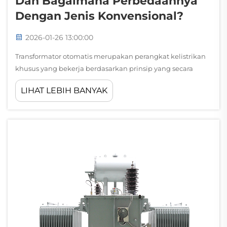
Dan Bagaimana Perbedaannya
Dengan Jenis Konvensional?
2026-01-26 13:00:00
Transformator otomatis merupakan perangkat kelistrikan
khusus yang bekerja berdasarkan prinsip yang secara
mendasar berbeda dibandingkan transformator
LIHAT LEBIH BANYAK
konvensional, dengan memanfaatkan satu gulungan
kontinu tunggal yang berfungsi sebagai rangkaian primer
maupun sekunder. Ini ...