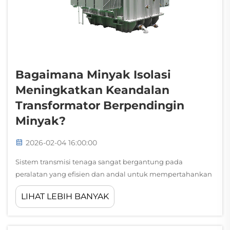
Bagaimana Minyak Isolasi
Meningkatkan Keandalan
Transformator Berpendingin
Minyak?
2026-02-04 16:00:00
Sistem transmisi tenaga sangat bergantung pada
peralatan yang efisien dan andal untuk mempertahankan
pasokan listrik yang stabil di seluruh jaringan yang luas. Di
LIHAT LEBIH BANYAK
antara komponen paling kritis dalam sistem-sistem
tersebut adalah transformator, yang memainkan peran
penting dalam pengaturan tegangan...