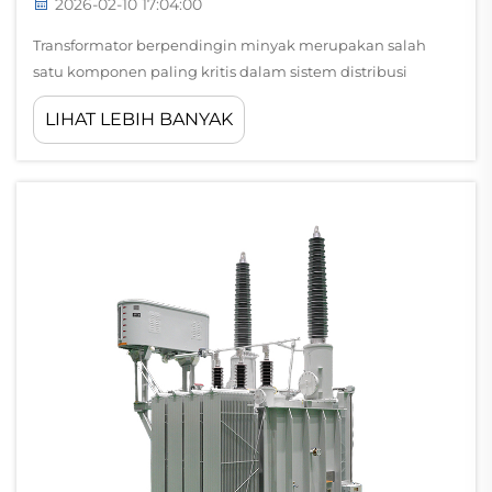
2026-02-10 17:04:00
Transformator berpendingin minyak merupakan salah
satu komponen paling kritis dalam sistem distribusi
tenaga listrik industri, yang menyediakan karakteristik
LIHAT LEBIH BANYAK
keselamatan luar biasa sehingga menjadi tak tergantikan
di berbagai sektor. Perangkat listrik yang kokoh ini
memanfaatkan...