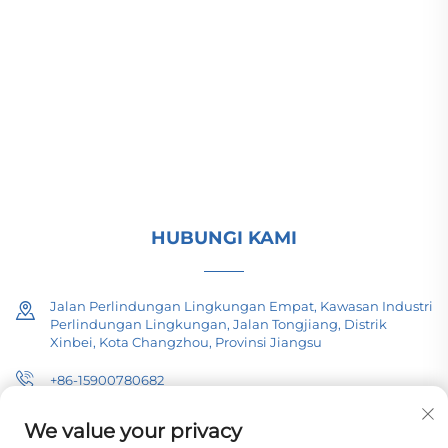
(Group) Co., Ltd. menyediakan peralatan transmisi
daya tegangan tinggi/rendah, transformator traksi
(110–330kV), dan gardu induk tipe pad-
mounted/gardu paket untuk infrastruktur energi
global. Bersertifikasi ISO, berbasis riset dan
pengembangan sejak 1989. Minta konsultasi
teknis hari ini.
HUBUNGI KAMI
Jalan Perlindungan Lingkungan Empat, Kawasan Industri
Perlindungan Lingkungan, Jalan Tongjiang, Distrik
Xinbei, Kota Changzhou, Provinsi Jiangsu
+86-15900780682
[email protected]
We value your privacy