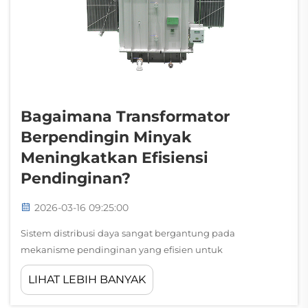
Bagaimana Transformator
Berpendingin Minyak
Meningkatkan Efisiensi
Pendinginan?
2026-03-16 09:25:00
Sistem distribusi daya sangat bergantung pada
mekanisme pendinginan yang efisien untuk
mempertahankan kinerja optimal dan mencegah
LIHAT LEBIH BANYAK
kegagalan peralatan. Transformator terendam minyak
merupakan salah satu solusi paling efektif untuk