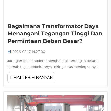
Bagaimana Transformator Daya
Menangani Tegangan Tinggi Dan
Permintaan Beban Besar?
2026-02-17 14:27:00
Jaringan listrik modern menghadapi tantangan belum
pernah terjadi sebelumnya seiring terus meningkatnya
permintaan energi di sektor industri, komersial, dan
LIHAT LEBIH BANYAK
residensial. Tulang punggung jaringan distribusi daya
yang kompleks ini sangat bergantung pada peralatan
canggih yang dirancang...