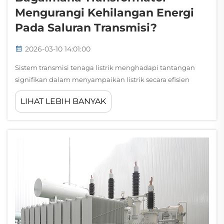
Mengurangi Kehilangan Energi
Pada Saluran Transmisi?
2026-03-10 14:01:00
Sistem transmisi tenaga listrik menghadapi tantangan
signifikan dalam menyampaikan listrik secara efisien
melintasi jarak yang sangat jauh. Salah satu komponen
LIHAT LEBIH BANYAK
paling kritis dalam mengurangi kehilangan energi selama
transmisi adalah transformator daya, yang memainkan
peran esensial...