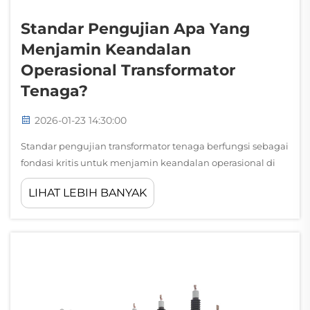
Standar Pengujian Apa Yang
Menjamin Keandalan
Operasional Transformator
Tenaga?
2026-01-23 14:30:00
Standar pengujian transformator tenaga berfungsi sebagai
fondasi kritis untuk menjamin keandalan operasional di
seluruh sistem tenaga listrik di seluruh dunia. Protokol
LIHAT LEBIH BANYAK
pengujian komprehensif ini menetapkan tolok ukur
kualitas yang ketat yang harus dipenuhi oleh produsen
dan operator...