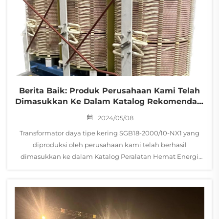
Berita Baik: Produk Perusahaan Kami Telah
Dimasukkan Ke Dalam Katalog Rekomendasi
Peralatan Penghematan Energi Dan
2024/05/08
Pengurangan Emisi Karbon Kementerian
Industri Dan Teknologi Informasi (MIIT) Tahun
Transformator daya tipe kering SGB18-2000/10-NX1 yang
2024
diproduksi oleh perusahaan kami telah berhasil
dimasukkan ke dalam Katalog Peralatan Hemat Energi
Berkinerja Tinggi. Perusahaan telah mencapai tonggak
baru lainnya dalam penelitian dan pengembangan
produk serta inovasi penerapan...