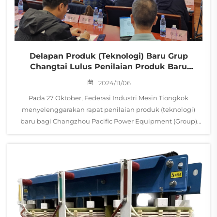
Delapan Produk (Teknologi) Baru Grup
Changtai Lulus Penilaian Produk Baru
Nasional
2024/11/06
Pada 27 Oktober, Federasi Industri Mesin Tiongkok
menyelenggarakan rapat penilaian produk (teknologi)
baru bagi Changzhou Pacific Power Equipment (Group)
Co., Ltd. Dari delapan produk baru tersebut, enam
termasuk dalam kategori transformator dan dua lainnya
termasuk ...