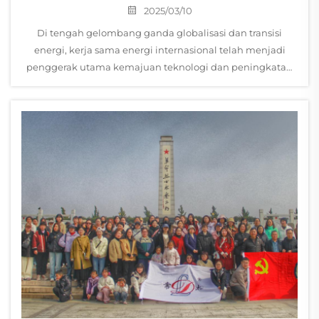
Baru Untuk Kerja Sama Internasional Dalam
2025/03/10
Transmisi Dan Distribusi Tenaga Listrik
Di tengah gelombang ganda globalisasi dan transisi
Tegangan Tinggi
energi, kerja sama energi internasional telah menjadi
penggerak utama kemajuan teknologi dan peningkatan
industri. Pada 3 Maret 2025, Changzhou Pacific Electric
Power Equipment (Group) Co., L...