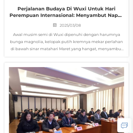
Perjalanan Budaya Di Wuxi Untuk Hari
Perempuan Internasional: Menyambut Napas
Musim Semi Dalam Mencari Kemegahan
2025/03/08
Yang Bermekaran
Awal musim semi di Wuxi dipenuhi dengan harumnya
bunga magnolia, kelopak putih kremnya mekar perlahan
di bawah sinar matahari Maret yang hangat, menyambut
kedatangan Hari Perempuan Internasional. Sembilan
puluh tujuh orang—termasuk anggota Partai,
perempuan...