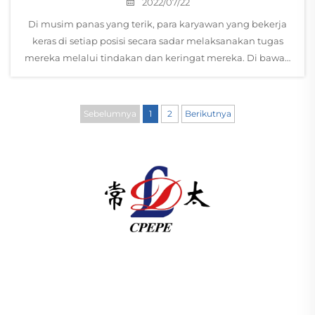
2022/07/22
Di musim panas yang terik, para karyawan yang bekerja
keras di setiap posisi secara sadar melaksanakan tugas
mereka melalui tindakan dan keringat mereka. Di bawah
perhatian pimpinan perusahaan grup, Serikat Buruh Grup
Changtai mendistribusikan perlengkapan musim panas...
Sebelumnya
1
2
Berikutnya
Changzhou Pacific Electric Power Equipment
(Group) Co., Ltd. menyediakan peralatan transmisi
daya tegangan tinggi/rendah, transformator traksi
(110–330kV), dan gardu induk tipe pad-