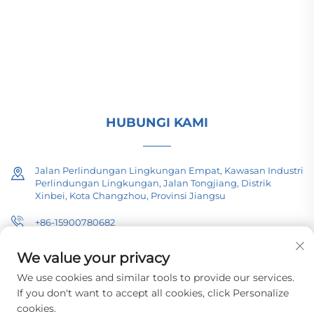
mounted/gardu paket untuk infrastruktur energi
global. Bersertifikasi ISO, berbasis riset dan
pengembangan sejak 1989. Minta konsultasi
teknis hari ini.
HUBUNGI KAMI
Jalan Perlindungan Lingkungan Empat, Kawasan Industri
Perlindungan Lingkungan, Jalan Tongjiang, Distrik
Xinbei, Kota Changzhou, Provinsi Jiangsu
+86-15900780682
[email protected]
We value your privacy
We use cookies and similar tools to provide our services.
If you don't want to accept all cookies, click Personalize
cookies.
Hak Cipta © 2026 Changzhou Pacific Electric Equipment (Group) Co.,