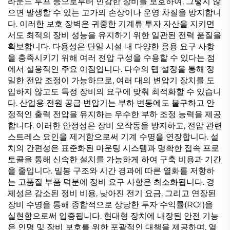
라운드 루프 등으로부터 민감한 장비를 보호하여, 그렇지 않
으면 발생할 수 있는 고가의 손상이나 운영 차질을 방지합니
다. 이러한 보호 장벽은 귀중한 기계류 투자 자산을 지키면
서도 최적의 장비 성능을 유지하기 위한 일관된 전력 품질을
확보합니다. 다용성은 단일 시설 내 다양한 응용 요구 사항
을 충족시키기 위해 여러 전압 구성을 수용할 수 있다는 점
에서 실용적인 주요 이점입니다. 다수의 탭 설정을 통해 정
밀한 전압 조정이 가능하므로, 여러 대의 변압기 장치를 도
입하지 않고도 특정 장비의 요구에 맞춰 최적화할 수 있습니
다. 산업용 전원 공급 변압기는 부하 변동에도 불구하고 안
정적인 출력 전압을 유지하는 우수한 부하 조정 능력을 제공
합니다. 이러한 안정성은 장비 오작동을 방지하고, 전압 관련
스트레스 요인을 제거함으로써 기계 수명을 연장합니다. 설
치의 간편성은 표준화된 마운팅 시스템과 명확한 접속 프로
토콜을 통해 신속한 설치를 가능하게 하여 구축 비용과 기간
을 줄입니다. 밀봉 구조와 시간 경과에 따른 열화를 저항하
는 고품질 부품 덕분에 정비 요구 사항은 최소화됩니다. 경
제성은 감소된 정비 비용, 낮아진 전기 요금, 그리고 연장된
장비 수명을 통해 종합적으로 상당한 투자 수익률(ROI)을
실현함으로써 입증됩니다. 현대형 장치에 내장된 안전 기능
은 인명 및 장비 보호를 위한 포괄적인 대책을 제공하며, 열