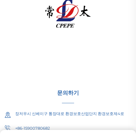
창저우 퍼시픽 일렉트릭 파워 장비(그룹) 유한공사는 글로
벌 에너지 인프라를 위해 고압/저압 전력 송배전 장비, 견인
변압기(110–330kV), 지상 설치형/통합형 변전소를 제공합
니다. 1989년 설립 이래 ISO 인증을 받았으며 연구개발 중
심 기업입니다. 오늘 바로 기술 상담을 문의하세요.
문의하기
장저우시 신베이구 통장대로 환경보호산업단지 환경보호제4로
+86-15900780682