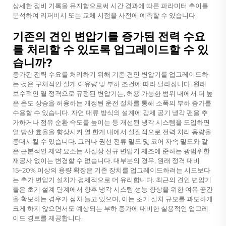
상세한 정비 기록을 유지함으로써 시간 경과에 따른 파라미터 추이를
분석하여 리퍼비시 또는 교체 시점을 사전에 예측할 수 있습니다.
기존의 견인 변압기를 증가된 전력 수요
를 처리할 수 있도록 업그레이드할 수 있
습니까?
증가된 전력 수요를 처리하기 위해 기존 견인 변압기를 업그레이드하
는 것은 구체적인 설계 여유량 및 부하 조건에 따라 달라집니다. 원래
보수적인 열 정격으로 규정된 변압기는, 허용 가능한 범위 내에서 더 높
은 온도 상승을 허용하는 개정된 운전 절차를 통해 소폭의 부하 증가를
수용할 수 있습니다. 자연 대류 방식의 설계에 강제 공기 냉각 팬을 추
가하거나 점유 순환 속도를 높이는 등 개선된 냉각 시스템을 도입하면
열 방산 효율을 향상시켜 열 한계 내에서 실질적으로 전력 처리 용량을
증대시킬 수 있습니다. 그러나 권선 전류 밀도 및 코어 자속 밀도와 같
은 근본적인 제약 요소는 사실상 신규 변압기 제조에 준하는 광범위한
재공사 없이는 변경할 수 없습니다. 대부분의 경우, 원래 정격 대비
15~20% 이상의 용량 확장은 기존 장치를 업그레이드하려는 시도보다
는 추가 변압기 설치가 경제적으로 더 유리합니다. 최근의 견인 변압기
들은 초기 설계 단계에서 향후 냉각 시스템 성능 향상을 위한 여유 공간
을 확보하는 경우가 점차 늘고 있으며, 이는 초기 설치 규모를 과도하게
크게 하지 않으면서도 예상되는 부하 증가에 대비한 실용적인 업그레
이드 경로를 제공합니다.