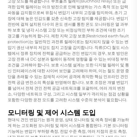
고장 모드를 해결합니다. 부흐홀츠 릴레이(Buchholz relay) 또는 급
격한 압력 릴레이는 아크 방전으로 인해 발생하는 가스 축적 또는 압력
파동을 감지함으로써 유침식 변압기 내부의 고장을 탐지하여, 초기 고
장에 대해 높은 민감도를 갖춘 신속한 고장 탐지를 제공합니다. 변압기
전반에 걸쳐 설치된 다수의 온도 센서를 통한 온도 모니터링은 열 과부
하 보호 및 냉각 시스템 고장 또는 비정상적인 부하 조건에 대한 조기
경고를 가능하게 합니다. 제한 지락 고장 보호(Restricted earth fault
protection)는 일반적인 과전류 릴레이로는 탐지되지 않을 수 있는 변
압기 권선 내부의 저강도 접지 고장을 감지합니다. 직류(DC) 철도 시스
템에서 정류 장치에 전력을 공급하는 견인 변압기의 경우, 보호 방안은
고장 전류 내 DC 성분과 릴레이 동작에 영향을 줄 수 있는 비대칭 부하
조건을 고려해야 합니다. 보호 시스템 설계는 또한 디지털 릴레이 및 통
신 인터페이스에 대한 사이버 보안을 고려해야 하며, 이는 철도 운영 중
단을 초래할 수 있는 잠재적 사이버 공격에 취약한 핵심 인프라인 견인
전력 공급 변전소의 특성을 반영해야 합니다. 보호 조정은 개별 변압기
를 넘어서 전체 견인 전력 공급 네트워크를 포괄하며, 여러 개의 변전
소, 다양한 네트워크 구성, 그리고 시스템 일부가 격리되는 점검 상황을
포함한 다양한 운전 모드를 고려한 시스템 수준의 분석이 필요합니다.
모니터링 및 제어 시스템 도입
현대식 견인 변압기는 원격 운영, 상태 모니터링 및 예측 정비를 가능하
게 하는 고도화된 모니터링 및 제어 시스템과 통합된다. 기본 모니터링
기능에는 변압기 부하량 측정, 전압 수준 측정, 여러 지점의 온도 측정,