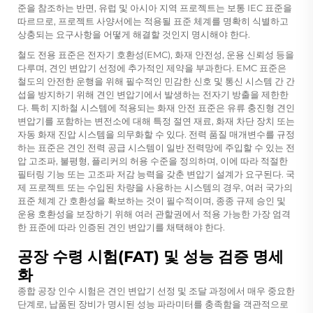
준을 참조하는 반면, 유럽 및 아시아 지역 프로젝트는 보통 IEC 표준을
따르므로, 프로젝트 사양서에는 적용될 표준 체계를 명확히 식별하고
상충되는 요구사항을 어떻게 해결할 것인지 명시해야 한다.
철도 전용 표준은 전자기 호환성(EMC), 화재 안전성, 운용 신뢰성 등을
다루며, 견인 변압기 선정에 추가적인 제약을 부과한다. EMC 표준은
철도의 안전한 운행을 위해 필수적인 민감한 신호 및 통신 시스템 간 간
섭을 방지하기 위해 견인 변압기에서 발생하는 전자기 방출을 제한한
다. 특히 지하철 시스템에 적용되는 화재 안전 표준은 유류 충진형 견인
변압기를 포함하는 변전소에 대해 특정 절연 재료, 화재 차단 장치 또는
자동 화재 진압 시스템을 의무화할 수 있다. 전력 품질 매개변수를 규정
하는 표준은 견인 전력 공급 시스템이 일반 전력망에 주입할 수 있는 전
압 고조파, 불평형, 플리커의 허용 수준을 정의하며, 이에 따라 적절한
필터링 기능 또는 고조파 저감 능력을 갖춘 변압기 설계가 요구된다. 국
제 프로젝트 또는 수입된 차량을 사용하는 시스템의 경우, 여러 국가의
표준 체계 간 호환성을 확보하는 것이 필수적이며, 종종 규제 승인 및
운용 호환성을 보장하기 위해 여러 관할권에서 적용 가능한 가장 엄격
한 표준에 따라 인증된 견인 변압기를 채택해야 한다.
공장 수령 시험(FAT) 및 성능 검증 명세
화
종합 공장 인수 시험은 견인 변압기 선정 및 조달 과정에서 매우 중요한
단계로, 납품된 장비가 명시된 성능 파라미터를 충족함을 객관적으로