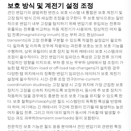
보호 방식 및 계전기 설정 조정
견인 변압기의 광범위한 변전소 보호 시스템 내 통합은 보호 계전기 및
고장 탐지 방식 간의 세심한 조정을 요구한다. 주 보호 방식으로는 일반
적으로 변압기 내부 고장을 탐지하기 위해 변압기로 유입되는 전류와
유출되는 전류를 비교하는 차동 계전기가 사용되며, 정상적인 여자 돌
입 전류(magnetizing inrush) 또는 부하 과도 현상(load
transients)과 고장 전류를 구분할 수 있도록 적절한 설정값이 필요하
다. 일차측 및 이차측 모두에 적용되는 과전류 보호는 보조 보호 기능을
수행하며, 상위 유틸리티 보호 장치 및 하위 캐테너리 보호 시스템과의
조정이 필수적이다. 견인 변압기의 임피던스 특성은 고장 전류 크기에
직접적인 영향을 미치므로, 부하 중 또는 무부하 상태에서 탭 조정이 가
능한 탭 체인저(on-load or off-load tap changers)가 설치된 경우
다양한 탭 위치에서의 정확한 변압기 임피던스 데이터가 보호 계전기
설정에 필수적이다. 시간-전류 조정 연구(time-current
coordination studies)는 고장 발생 시 고장 위치에 가장 근접한 보호
장치가 고장을 신속히 차단하도록 보장하면서, 동시에 주 보호 장치가
작동하지 않을 경우에도 충분한 보조 보호 기능을 유지할 수 있도록 한
다. 보호 철학(philosophy)은 철도 시스템만의 독특한 특성을 반영해
야 하며, 여기에는 긴 캐테너리 구간에 전원이 인가될 때 발생하는 높은
여자 돌입 전류, 그리고 여러 대의 열차가 동시에 가속할 때 발생할 수
있는 과도 과부하(transient overloads) 등이 포함된다.
전문적인 보호 기능은 철도 응용 분야에서 견인 변압기와 관련된 특정