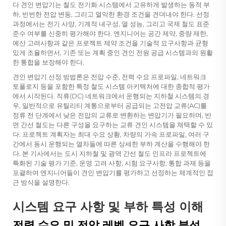
다
견인 변압기는 철도 전기화 시스템에서 고유하게 발생하는 동적 부
하, 빈번한 전압 변동, 그리고 열악한 환경 조건을 견뎌내야 한다. 선정
과정에서는 전기 사양, 기계적 내구성, 열 성능, 그리고 국제 철도 표준
준수 여부를 신중히 평가해야 한다. 엔지니어는 공간 제약, 중량 제한,
예산 고려사항과 같은 프로젝트 제약 조건을 기술적 요구사항과 균형
있게 조율하면서, 기존 또는 계획 중인 견인 전원 공급 시스템과의 원활
한 통합을 보장해야 한다.
견인 변압기 선정 방법론은 전압 수준, 전력 수요 프로파일, 네트워크
토폴로지 등을 포함한 특정 철도 시스템 아키텍처에 대한 종합적 평가
에서 시작된다. 직류(DC) 네트워크에서 운행되는 지하철 시스템의 경
우, 일반적으로 유틸리티 계통으로부터 공급되는 고전압 교류(AC)를
정류 전 단계에서 낮은 전압의 교류로 변환하는 변압기가 필요하며, 반
면 간선 철도는 다른 구성을 요구하는 교류 견인 시스템을 채택할 수 있
다. 프로젝트 계획자는 최대 수요 상황, 차량의 가속 프로파일, 여러 구
간에서 동시 운행되는 열차들에 따른 상세한 부하 계산을 수행해야 한
다. 본 기사에서는 도시 지하철 및 광역 간선 철도 인프라 프로젝트에
특화된 기술 평가 기준, 운영 고려 사항, 시험 요구사항, 통합 과제 등을
포괄하여 엔지니어들이 견인 변압기를 평가하고 선정하는 체계적인 접
근 방식을 설명한다.
시스템 요구 사항 및 부하 특성 이해
전력 수요 및 전압 레벨 요구 사항 분석