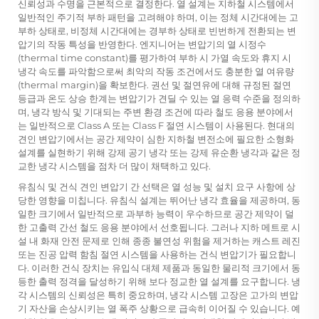
신뢰성과 수명을 근본적으로 결정한다. 열 설계는 지하철 시스템에서
일반적인 주기적 부하 패턴을 고려해야 하며, 이는 정체 시간대에는 고
부하 상태로, 비정체 시간대에는 경부하 상태로 빈번하게 전환되는 변
압기의 작동 특성을 반영한다. 엔지니어는 변압기의 열 시정수
(thermal time constant)를 평가하여 부하 시 가열 속도와 휴지 시
냉각 속도를 파악함으로써 최악의 작동 조건에서도 충분한 열 여유량
(thermal margin)을 확보한다. 권선 및 절연유에 대해 규정된 절연
등급과 온도 상승 한계는 변압기가 견딜 수 있는 열 응력 수준을 정의하
며, 냉각 방식 및 기대되는 주변 환경 조건에 따라 철도 응용 분야에서
는 일반적으로 Class A 또는 Class F 절연 시스템이 사용된다. 현대의
견인 변압기에서는 공간 제약이 심한 지하철 변전소에 필요한 소형화
설계를 실현하기 위해 강제 공기 냉각 또는 강제 유순환 냉각과 같은 정
교한 냉각 시스템을 점차 더 많이 채택하고 있다.
유침식 및 건식 견인 변압기 간 선택은 열 성능 및 설치 요구 사항에 상
당한 영향을 미칩니다. 유침식 설계는 뛰어난 냉각 효율을 제공하며, 동
일한 크기에서 일반적으로 과부하 능력이 우수하므로 공간 제약이 덜
한 고출력 간선 철도 응용 분야에서 선호됩니다. 그러나 지하 메트로 시
설 내 화재 안전 문제로 인해 종종 불연성 위험을 제거하는 캐스트 레진
또는 진공 압력 함침 절연 시스템을 사용하는 건식 변압기가 필요합니
다. 이러한 건식 장치는 유입식 대체 제품과 동일한 물리적 크기에서 동
등한 출력 정격을 달성하기 위해 보다 정교한 열 설계를 요구합니다. 냉
각 시스템의 신뢰성은 특히 중요하며, 냉각 시스템 고장은 고가의 변압
기 자산을 손상시키는 열 폭주 상황으로 급속히 이어질 수 있습니다. 예