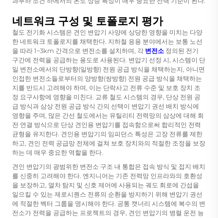
과부하 조건 하에서의 온도 상승 특성이 매우 중요한 선택 기준이 된다.
네트워크 구성 및 토폴로지 평가
철도 전기화 시스템은 견인 변압기 사양에 상당한 영향을 미치는 다양
한 네트워크 토폴로지를 채택한다. 지하철 응용 분야에서는 보통 노선
을 따라 1~3km 간격으로 변전소를 설치하며, 각
변전소
정의된 전기
구간에 전력을 공급하는 용도로 사용된다. 변압기 선정 시, 시스템이 단
일 변전소에서의 단방향(일방향) 전원 공급 방식을 채택하는지, 아니면
인접한 변전소들로부터의 양방향(쌍방향) 전원 공급 방식을 채택하는
지를 반드시 고려해야 하며, 이는 단락사고 전류 수준 및 보호 장치 조
정 요구사항에 영향을 미친다. 교류 철도 시스템의 경우, 단상 전원 공
급 방식과 삼상 전원 공급 방식 간의 선택이 변압기 권선 배치 방식에
영향을 주며, 많은 간선 철도에서는 유틸리티 전력망의 삼상에 대해 회
전 연결 방식으로 단상 견인용 변압기를 접속함으로써 합리적인 전력
균형을 유지한다. 견인용 변압기의 임피던스 특성은 고장 전류를 제한
하고, 견인 전력 공급망 전체에 걸쳐 보호 장치와의 적절한 조정을 보장
하는 데 매우 중요한 역할을 한다.
견인 변압기의 광범위한 변전소 구조 내 통합은 접속 방식 및 접지 배치
를 신중히 고려해야 한다. 엔지니어는 기존 전력망 인프라와의 호환성
을 보장하고, 열차 탐지 및 신호 제어에 사용되는 궤도 회로에 간섭을
일으킬 수 있는 제로시퀀스 전류의 순환을 방지하기 위해 변압기 권선
에 적절한 벡터 그룹을 명시해야 한다. 공통 캣너리 시스템에 복수의 변
전소가 전력을 공급하는 프로젝트의 경우, 견인 변압기의 병렬 운전 능