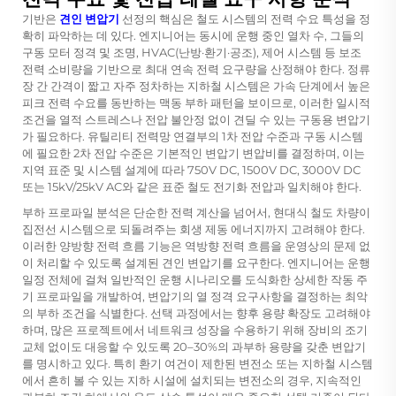
기반은
견인 변압기
선정의 핵심은 철도 시스템의 전력 수요 특성을 정
확히 파악하는 데 있다. 엔지니어는 동시에 운행 중인 열차 수, 그들의
구동 모터 정격 및 조명, HVAC(난방·환기·공조), 제어 시스템 등 보조
전력 소비량을 기반으로 최대 연속 전력 요구량을 산정해야 한다. 정류
장 간 간격이 짧고 자주 정차하는 지하철 시스템은 가속 단계에서 높은
피크 전력 수요를 동반하는 맥동 부하 패턴을 보이므로, 이러한 일시적
조건을 열적 스트레스나 전압 불안정 없이 견딜 수 있는 구동용 변압기
가 필요하다. 유틸리티 전력망 연결부의 1차 전압 수준과 구동 시스템
에 필요한 2차 전압 수준은 기본적인 변압기 변압비를 결정하며, 이는
지역 표준 및 시스템 설계에 따라 750V DC, 1500V DC, 3000V DC
또는 15kV/25kV AC와 같은 표준 철도 전기화 전압과 일치해야 한다.
부하 프로파일 분석은 단순한 전력 계산을 넘어서, 현대식 철도 차량이
집전선 시스템으로 되돌려주는 회생 제동 에너지까지 고려해야 한다.
이러한 양방향 전력 흐름 기능은 역방향 전력 흐름을 운영상의 문제 없
이 처리할 수 있도록 설계된 견인 변압기를 요구한다. 엔지니어는 운행
일정 전체에 걸쳐 일반적인 운행 시나리오를 도식화한 상세한 작동 주
기 프로파일을 개발하여, 변압기의 열 정격 요구사항을 결정하는 최악
의 부하 조건을 식별한다. 선택 과정에서는 향후 용량 확장도 고려해야
하며, 많은 프로젝트에서 네트워크 성장을 수용하기 위해 장비의 조기
교체 없이도 대응할 수 있도록 20–30%의 과부하 용량을 갖춘 변압기
를 명시하고 있다. 특히 환기 여건이 제한된 변전소 또는 지하철 시스템
에서 흔히 볼 수 있는 지하 시설에 설치되는 변전소의 경우, 지속적인