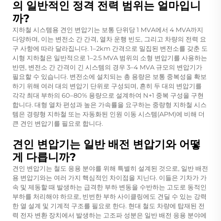
의 일반적인 정격 전력 범위는 얼마입니
까?
지하철 시스템용 견인 변압기는 보통 단위당 1 MVA에서 4 MVA까지
다양하며, 이는 변전소 간 간격, 열차 운행 빈도, 그리고 차량의 전력 요
구 사항에 따라 달라집니다. 1–2km 간격으로 밀집된 변전소를 갖춘 도
시형 지하철은 일반적으로 1–2.5 MVA 범위의 소형 변압기를 사용하는
반면, 변전소 간 간격이 긴 시스템의 경우 3–4 MVA 규모의 변압기가
필요할 수 있습니다. 변전소에 설치되는 총 용량은 보통 중복성을 확보
하기 위해 여러 대의 변압기 단위로 구성되며, 흔히 두 대의 변압기를
각각 최대 부하의 60–80% 용량으로 설계하여 N+1 중복 구성을 구현
합니다. 대형 열차 편성과 높은 가속률을 요구하는 중량형 지하철 시스
템은 경량형 지하철 또는 자동화된 인원 이동 시스템(APM)에 비해 더
큰 견인 변압기를 필요로 합니다.
견인 변압기는 일반 배전 변압기와 어떻
게 다릅니까?
견인 변압기는 철도 응용 분야를 위해 특별히 설계된 것으로, 일반 배전
용 변압기와는 여러 가지 핵심적인 차이점을 지닌다. 이들은 기차가 가
속 및 제동할 때 발생하는 급격한 부하 변동을 수반하는 고도로 동적인
부하를 처리해야 하므로, 빈번한 부하 사이클링에도 견딜 수 있는 강력
한 열 설계 및 기계적 구조를 필요로 한다. 현대 철도 차량에 탑재된 전
력 전자 변환 장치에서 발생하는 고조파 성분은 일반 배전 응용 분야에