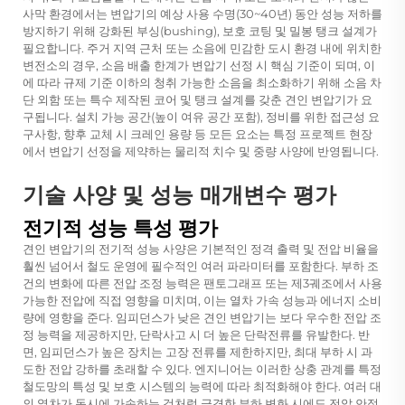
사막 환경에서는 변압기의 예상 사용 수명(30~40년) 동안 성능 저하를
방지하기 위해 강화된 부싱(bushing), 보호 코팅 및 밀봉 탱크 설계가
필요합니다. 주거 지역 근처 또는 소음에 민감한 도시 환경 내에 위치한
변전소의 경우, 소음 배출 한계가 변압기 선정 시 핵심 기준이 되며, 이
에 따라 규제 기준 이하의 청취 가능한 소음을 최소화하기 위해 소음 차
단 외함 또는 특수 제작된 코어 및 탱크 설계를 갖춘 견인 변압기가 요
구됩니다. 설치 가능 공간(높이 여유 공간 포함), 정비를 위한 접근성 요
구사항, 향후 교체 시 크레인 용량 등 모든 요소는 특정 프로젝트 현장
에서 변압기 선정을 제약하는 물리적 치수 및 중량 사양에 반영됩니다.
기술 사양 및 성능 매개변수 평가
전기적 성능 특성 평가
견인 변압기의 전기적 성능 사양은 기본적인 정격 출력 및 전압 비율을
훨씬 넘어서 철도 운영에 필수적인 여러 파라미터를 포함한다. 부하 조
건의 변화에 따른 전압 조정 능력은 팬토그래프 또는 제3궤조에서 사용
가능한 전압에 직접 영향을 미치며, 이는 열차 가속 성능과 에너지 소비
량에 영향을 준다. 임피던스가 낮은 견인 변압기는 보다 우수한 전압 조
정 능력을 제공하지만, 단락사고 시 더 높은 단락전류를 유발한다. 반
면, 임피던스가 높은 장치는 고장 전류를 제한하지만, 최대 부하 시 과
도한 전압 강하를 초래할 수 있다. 엔지니어는 이러한 상충 관계를 특정
철도망의 특성 및 보호 시스템의 능력에 따라 최적화해야 한다. 여러 대
의 열차가 동시에 가속하는 것처럼 급격한 부하 변화 시에도 전압 안정