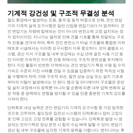
기계적 강건성 및 구조적 무결성 분석
철도 환경에서 발생하는 진동, 충격 및 동적 하중으로 인해, 견인 변압
기의 기계적 설계 요구사항은 일반 산업용 변압기보다 더 엄격하다. 견
인 변압기는 차량에 탑재되는 것이 아니라 변전소에 고정 설치되는 정
지 장치이지만, 지나가는 열차로 인해 건물 기초를 통해 전달되는 구조
적 진동을 견뎌야 하며, 특히 견인 변전소가 터널 구조물에 통합된 지하
메트로 시설에서는 이러한 요구사항이 더욱 중요하다. 코어 클램프 시
스템, 권선 지지 구조물 및 내부 보강재는 수십 년에 걸친 사용 기간 동
안 이러한 지속적인 저수준 진동 하에서도 구조적 완전성을 유지해야
한다. 지진 활동이 빈번한 지역에서는 견인 변압기가 특정 수평 및 수직
가속도 수준의 지진 사태를 견딜 수 있음을 입증하기 위한 적격성 시험
을 수행해야 하며, 이때 구조적 파손, 절연 성능 상실 또는 설치 기초로
부터의 이탈이 발생해서는 안 된다. 탱크 및 라디에이터 구조물은 운반
및 설치 과정에서의 응력뿐 아니라 열 순환에 따른 내부 압력 변화와 같
은 작동 중 응력에도 변형을 방지할 수 있을 만큼 충분한 기계적 강도를
가져야 한다.
단락회로 내성 능력은 견인 변압기의 기계적 요구사항 중 가장 엄격한
것으로 간주되며, 철도망은 집전선 시스템의 단락회로나 장비 고장으
로 인해 고강도 고장 전류를 경험할 수 있습니다. 단락회로 발생 시 생
성되는 전자기력은 정상 운전 시 힘의 수십 배에 달할 수 있어, 변압기
권선 및 내부 구조물에 심각한 기계적 응력을 가합니다. 엔지니어는 후