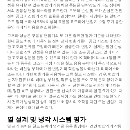
성을 유지할 수 있는 변압기의 능력은 충분한 단락강도와 과도 상태에
서의 반응성 변동 최소화를 요구한다. 무부하 손실 및 부하 손실은 견인
전력 공급 시스템의 전체 효율을 결정하며, 현대의 사양에서는 일반적
으로 정격 부하 시 98% 이상의 효율을 요구하여 변압기 수명 주기 동안
운영 에너지 비용을 최소화한다.
고조파 성능은
구동용 변압기의 또 다른 중요한 평가 기준을 나타낸다
현대 철도 차량에 사용되는 전력 전자 변환기들이 공급 시스템에 상당
한 고조파 전류를 주입하기 때문에 발생한다. 변압기 설계는 절연 손상
이나 신호 장치 간섭을 유발할 수 있는 과열 또는 공진 조건 없이 이러
한 고조파 성분을 견딜 수 있도록 해야 한다. K-팩터(K-factor) 등급 또
는 이와 동등한 고조파 내성 사양은 철도 응용 분야에서 특징적으로 나
타나는 비선형 부하에 대한 변압기의 적합성을 나타낸다. 티라이스터
또는 IGBT 기반 변환기를 사용하는 교류 철도 시스템의 경우, 변압기
는 2차 전류 내의 비대칭 부하 및 직류 성분을 코어 포화 문제 없이 처리
할 수 있어야 한다. 또한, 가동 시 인러시 전류 특성도 평가되어야 하는
데, 정전 복구 상황에서 변전소를 신속하게 가동해야 할 필요가 있기 때
문이다. 제대로 관리되지 않은 스위칭 과도 현상으로 인해 과도한 인러
시 전류가 발생하면 상위 계전 보호 장치의 오작동 차단 또는 변압기 자
체의 손상이 초래될 수 있다.
열 설계 및 냉각 시스템 평가
열 관리 능력은 철도 분야의 엄격한 응용 환경에서 견인 변압기의 작동