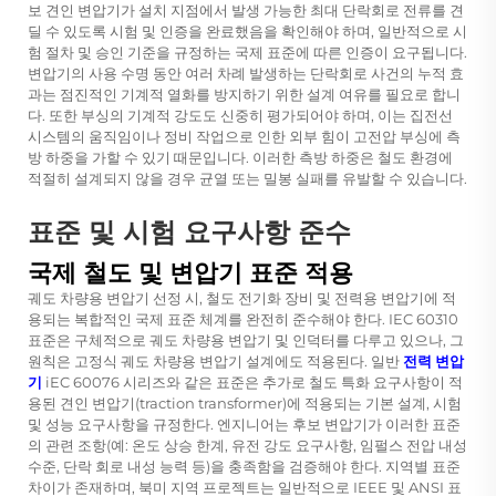
보 견인 변압기가 설치 지점에서 발생 가능한 최대 단락회로 전류를 견
딜 수 있도록 시험 및 인증을 완료했음을 확인해야 하며, 일반적으로 시
험 절차 및 승인 기준을 규정하는 국제 표준에 따른 인증이 요구됩니다.
변압기의 사용 수명 동안 여러 차례 발생하는 단락회로 사건의 누적 효
과는 점진적인 기계적 열화를 방지하기 위한 설계 여유를 필요로 합니
다. 또한 부싱의 기계적 강도도 신중히 평가되어야 하며, 이는 집전선
시스템의 움직임이나 정비 작업으로 인한 외부 힘이 고전압 부싱에 측
방 하중을 가할 수 있기 때문입니다. 이러한 측방 하중은 철도 환경에
적절히 설계되지 않을 경우 균열 또는 밀봉 실패를 유발할 수 있습니다.
표준 및 시험 요구사항 준수
국제 철도 및 변압기 표준 적용
궤도 차량용 변압기 선정 시, 철도 전기화 장비 및 전력용 변압기에 적
용되는 복합적인 국제 표준 체계를 완전히 준수해야 한다. IEC 60310
표준은 구체적으로 궤도 차량용 변압기 및 인덕터를 다루고 있으나, 그
원칙은 고정식 궤도 차량용 변압기 설계에도 적용된다. 일반
전력 변압
기
iEC 60076 시리즈와 같은 표준은 추가로 철도 특화 요구사항이 적
용된 견인 변압기(traction transformer)에 적용되는 기본 설계, 시험
및 성능 요구사항을 규정한다. 엔지니어는 후보 변압기가 이러한 표준
의 관련 조항(예: 온도 상승 한계, 유전 강도 요구사항, 임펄스 전압 내성
수준, 단락 회로 내성 능력 등)을 충족함을 검증해야 한다. 지역별 표준
차이가 존재하며, 북미 지역 프로젝트는 일반적으로 IEEE 및 ANSI 표