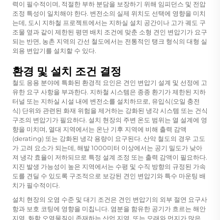
력이 필수적이며, 적절한 부하 분담을 보장하기 위해 임피던스 및 전압
조정 특성이 일치해야 한다. 변전소의 실제 위치도 선택에 영향을 미치
는데, 도시 지하철 프로젝트에서는 지하실 설치 공간이나 고가 궤도 구
조물 옆과 같이 제한된 평면 배치 조건에 맞춘 소형 견인 변압기가 요구
되는 반면, 농촌 지역의 간선 철도에서는 전통적인 탱크 형식의 대형 실
외용 변압기를 설치할 수 있다.
환경 및 설치 조건 결정
철도 응용 분야에 특화된 환경적 요인은 견인 변압기 설계 및 선정에 고
유한 요구 사항을 부과한다. 지하철 시스템은 종종 환기가 제한된 지하
터널 또는 지하실 시설 내에 변전소를 설치하므로, 유입식(오일 충전
식) 단위와 관련된 화재 위험을 제거하는 강화된 냉각 시스템 또는 건식
구조의 변압기가 필요하다. 설치 현장의 주변 온도 범위는 열 설계에 영
향을 미치며, 열대 지역에서는 온난 기후 지역에 비해 출력 감액
(derating) 또는 강화된 냉각 용량이 요구된다. 산악 철도의 경우 고도
가 고려 요소가 되는데, 해발 1000미터 이상에서는 공기 밀도가 낮아
져 냉각 효율이 저하되므로 특정 설계 조정 또는 출력 감액이 필요하다.
지진 발생 가능성이 높은 지역에서는 수평 및 수직 방향의 규정된 가속
도를 견딜 수 있도록 구조적으로 보강된 견인 변압기와 특수 마운팅 배
치가 필수적이다.
설치 현장의 오염 수준 및 대기 조건은 견인 변압기의 외부 절연 요구사
항과 보호 코팅에 영향을 미칩니다. 염분을 함유한 공기가 흐르는 해안
지역, 화학 오염물질이 존재하는 산업 지역, 또는 모래와 먼지가 많은