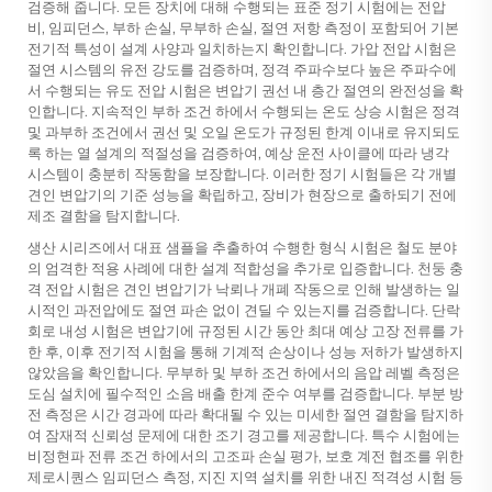
검증해 줍니다. 모든 장치에 대해 수행되는 표준 정기 시험에는 전압
비, 임피던스, 부하 손실, 무부하 손실, 절연 저항 측정이 포함되어 기본
전기적 특성이 설계 사양과 일치하는지 확인합니다. 가압 전압 시험은
절연 시스템의 유전 강도를 검증하며, 정격 주파수보다 높은 주파수에
서 수행되는 유도 전압 시험은 변압기 권선 내 층간 절연의 완전성을 확
인합니다. 지속적인 부하 조건 하에서 수행되는 온도 상승 시험은 정격
및 과부하 조건에서 권선 및 오일 온도가 규정된 한계 이내로 유지되도
록 하는 열 설계의 적절성을 검증하여, 예상 운전 사이클에 따라 냉각
시스템이 충분히 작동함을 보장합니다. 이러한 정기 시험들은 각 개별
견인 변압기의 기준 성능을 확립하고, 장비가 현장으로 출하되기 전에
제조 결함을 탐지합니다.
생산 시리즈에서 대표 샘플을 추출하여 수행한 형식 시험은 철도 분야
의 엄격한 적용 사례에 대한 설계 적합성을 추가로 입증합니다. 천둥 충
격 전압 시험은 견인 변압기가 낙뢰나 개폐 작동으로 인해 발생하는 일
시적인 과전압에도 절연 파손 없이 견딜 수 있는지를 검증합니다. 단락
회로 내성 시험은 변압기에 규정된 시간 동안 최대 예상 고장 전류를 가
한 후, 이후 전기적 시험을 통해 기계적 손상이나 성능 저하가 발생하지
않았음을 확인합니다. 무부하 및 부하 조건 하에서의 음압 레벨 측정은
도심 설치에 필수적인 소음 배출 한계 준수 여부를 검증합니다. 부분 방
전 측정은 시간 경과에 따라 확대될 수 있는 미세한 절연 결함을 탐지하
여 잠재적 신뢰성 문제에 대한 조기 경고를 제공합니다. 특수 시험에는
비정현파 전류 조건 하에서의 고조파 손실 평가, 보호 계전 협조를 위한
제로시퀀스 임피던스 측정, 지진 지역 설치를 위한 내진 적격성 시험 등