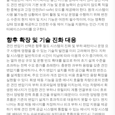
도 견인 변압기의 기본 보호 기능 및 운용 능력이 손상되지 않도록 적절
한 중복성과 고장 안전(fail-safe) 모드를 제공해야 한다. 원격 시스템이
사용 불가능한 상황에서 정비 활동 및 비상 운영을 수행하기 위해 변전
소 수준의 현지 제어 및 지시 기능은 여전히 필수적이며, 이는 명확한
상태 정보를 제공하고 안전한 수동 제어 기능을 지원하는 인간-기계 인
터페이스(HMI)를 요구한다.
향후 확장 및 기술 진화 대응
견인 변압기 선택은 향후 철도 시스템의 진화 및 부하 패턴이나 운영 요
구 사항에 영향을 줄 수 있는 기술적 발전을 미리 고려해야 한다. 지하
철 시스템은 일반적으로 시간이 지남에 따라 이용객 수가 증가하며, 이
는 열차 편성 규모 및 운행 빈도 확대를 필요로 하여 초기 설계 수준을
초과하는 전력 수요 증가를 초래한다. 충분한 과부하 용량을 갖춘 견인
변압기를 명세하거나, 추가 변압기 설치를 위한 공간을 확보한 변전소
를 설계함으로써, 주요 인프라 개조 없이도 비용 효율적인 용량 확장을
실현할 수 있다. 회생 제동 기능을 갖춘 에너지 효율형 차량으로의 전환
은 견인 변압기의 부하 프로파일에 영향을 미치는데, 이는 차량에서 회
생된 에너지가 인접한 견인 부하나 유틸리티 계통 연결부로 다시 흐르
면서 양방향 전력 흐름 조건을 유발하기 때문이다. 이러한 양방향 전력
흐름은 기존의 변압기 설계가 효과적으로 대응하지 못할 수 있다. 엔지
니어는 회생 제동 에너지를 저장하거나 피크 부하 시 전압 지원을 제공
하기 위해 견인 전력 공급 시스템에 통합될 수 있는 에너지 저장 시스템
(예: 배터리 또는 슈퍼커패시터 설치)과의 호환성을 반드시 고려해야