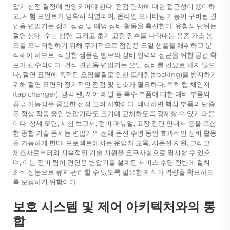
압기 선정 결정에 반영되어야 한다. 점검 단자에 대한 접근성이 용이하
고, 시험 포인트가 명확히 식별되며, 온라인 모니터링 기능이 구비된 견
인용 변압기는 정기 점검 및 예방 정비 활동을 촉진한다. 유침식 단위는
절연 상태, 수분 함량, 그리고 초기 고장 징후를 나타내는 용존 가스 농
도를 모니터링하기 위해 주기적으로 점검용 오일 샘플을 채취하고 분
석해야 하므로, 적절한 샘플링 밸브와 정비 인력의 접근을 위한 공간 확
보가 필수적이다. 건식 견인용 변압기는 오일 정비를 필요로 하지 않으
나, 절연 표면에 축적된 오염물질로 인한 트래킹(tracking)을 방지하기
위해 절연 표면의 정기적인 점검 및 청소가 필요하다. 특히 탭 체인저
(tap changer), 냉각 팬, 제어 패널 등 특수 부품에 대한 예비 부품의
공급 가능성은 중요한 선정 고려 사항이다. 왜냐하면 핵심 부품의 단종
은 정상 작동 중인 변압기라도 조기에 교체하도록 강제할 수 있기 때문
이다. 상세 도면, 시험 보고서, 정비 매뉴얼, 고장 진단 안내서 등을 포함
한 종합 기술 문서는 변압기의 전체 운전 수명 동안 효과적인 정비 활동
을 가능하게 한다. 프로젝트에서는 운영자 교육, 시운전 지원, 그리고
제조사로부터의 지속적인 기술 지원을 요구사항으로 명시할 수 있으
며, 이는 정비 팀이 견인용 변압기를 설계된 서비스 수명 전반에 걸쳐
최적 성능으로 유지·관리할 수 있도록 필요한 지식과 역량을 확보하도
록 보장하기 위함이다.
보호 시스템 및 제어 아키텍처와의 통
합