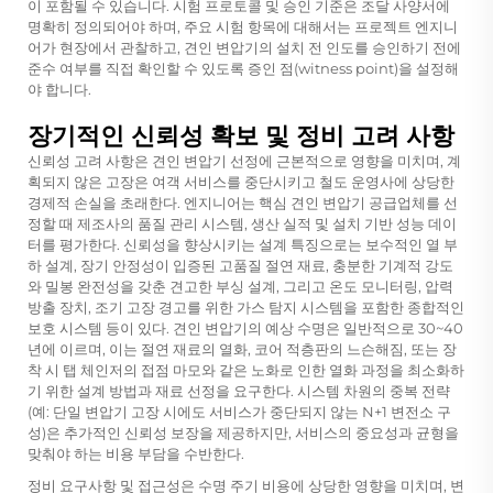
이 포함될 수 있습니다. 시험 프로토콜 및 승인 기준은 조달 사양서에
명확히 정의되어야 하며, 주요 시험 항목에 대해서는 프로젝트 엔지니
어가 현장에서 관찰하고, 견인 변압기의 설치 전 인도를 승인하기 전에
준수 여부를 직접 확인할 수 있도록 증인 점(witness point)을 설정해
야 합니다.
장기적인 신뢰성 확보 및 정비 고려 사항
신뢰성 고려 사항은 견인 변압기 선정에 근본적으로 영향을 미치며, 계
획되지 않은 고장은 여객 서비스를 중단시키고 철도 운영사에 상당한
경제적 손실을 초래한다. 엔지니어는 핵심 견인 변압기 공급업체를 선
정할 때 제조사의 품질 관리 시스템, 생산 실적 및 설치 기반 성능 데이
터를 평가한다. 신뢰성을 향상시키는 설계 특징으로는 보수적인 열 부
하 설계, 장기 안정성이 입증된 고품질 절연 재료, 충분한 기계적 강도
와 밀봉 완전성을 갖춘 견고한 부싱 설계, 그리고 온도 모니터링, 압력
방출 장치, 조기 고장 경고를 위한 가스 탐지 시스템을 포함한 종합적인
보호 시스템 등이 있다. 견인 변압기의 예상 수명은 일반적으로 30~40
년에 이르며, 이는 절연 재료의 열화, 코어 적층판의 느슨해짐, 또는 장
착 시 탭 체인저의 접점 마모와 같은 노화로 인한 열화 과정을 최소화하
기 위한 설계 방법과 재료 선정을 요구한다. 시스템 차원의 중복 전략
(예: 단일 변압기 고장 시에도 서비스가 중단되지 않는 N+1 변전소 구
성)은 추가적인 신뢰성 보장을 제공하지만, 서비스의 중요성과 균형을
맞춰야 하는 비용 부담을 수반한다.
정비 요구사항 및 접근성은 수명 주기 비용에 상당한 영향을 미치며, 변