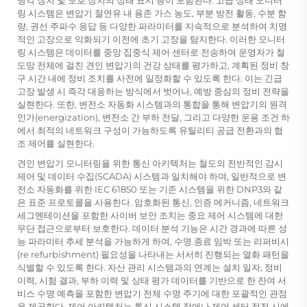
냉각 장치 및 보호 장치의 상태 표시 등이 포함된다. 고급 상태 모니터
링 시스템은 변압기 절연유 내 용존 가스 농도, 부분 방전 활동, 수분 함
량, 권선 주파수 응답 등 다양한 파라미터를 지속적으로 분석하여 치명
적인 고장으로 악화되기 이전에 초기 고장을 탐지한다. 이러한 모니터
링 시스템은 데이터를 중앙 집중식 제어 센터로 전송하여 운영자가 철
도망 전체에 걸친 견인 변압기의 건강 상태를 평가하고, 계획된 정비 창
구 시간 내에 정비 조치를 사전에 일정화할 수 있도록 한다. 이는 긴급
고장 발생 시 즉각 대응하는 방식에서 벗어나, 예방 중심의 정비 전략을
실현한다. 또한, 변전소 자동화 시스템과의 통합을 통해 변압기의 원격
인가(energization), 변전소 간 부하 전달, 그리고 다양한 운용 조건 하
에서 최적의 네트워크 구성이 가능하도록 유틸리티 공급 전환과의 협
조 제어를 실현한다.
견인 변압기 모니터링을 위한 통신 아키텍처는 철도의 전반적인 감시
제어 및 데이터 수집(SCADA) 시스템과 일치해야 하며, 일반적으로 변
전소 자동화를 위한 IEC 61850 또는 기존 시스템을 위한 DNP3와 같
은 표준 프로토콜을 사용한다. 암호화된 통신, 인증 메커니즘, 네트워크
세그멘테이션을 포함한 사이버 보안 조치는 중요 제어 시스템에 대한
무단 접근으로부터 보호한다. 데이터 분석 기능은 시간 경과에 따른 성
능 파라미터 추세 분석을 가능하게 하여, 수명 종료 임박 또는 리퍼비시
(re refurbishment) 필요성을 나타내는 서서히 진행되는 열화 패턴을
식별할 수 있도록 한다. 자산 관리 시스템과의 연계는 설치 일자, 정비
이력, 시험 결과, 부하 이력 및 상태 평가 데이터를 기반으로 한 잔여 서
비스 수명 예측을 포함한 변압기 전체 수명 주기에 대한 포괄적인 관점
을 제공한다. 제어 아키텍처는 통신 시스템 장애나 제어 센터 정전 시에