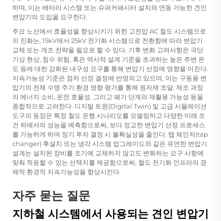
하며, 이는 배터리 시스템 또는 슈퍼커패시터 설치와 연동 가능한 견인
변압기의 도입을 요구한다.
주요 노선에서 효율성을 향상시키기 위한 고전압 AC 철도 시스템으로
의 진화는, 15kV에서 25kV 전기화 시스템으로 전환함에 따라 변압기
교체 또는 개조 전략을 필요로 할 수 있다. 기후 변화 고려사항은 극단
기상 현상, 침수 위험, 혹은 역사적 설계 기준을 초과하는 높은 주변 온
도 등에 대한 강화된 내구성 요구를 통해 변압기 선정에 영향을 미친다.
지속가능성 기준은 점차 선정 결정에 반영되고 있으며, 이는 구동용 변
압기의 전체 수명 주기 환경 영향 평가를 통해 원자재 조달, 제조 과정
의 에너지 소비, 운전 효율성, 그리고 폐기 단계의 재활용 가능성 등을
종합적으로 고려한다. 디지털 트윈(Digital Twin) 및 고급 시뮬레이션
도구의 등장은 특정 철도 운행 시나리오를 모델링하고 다양한 미래 조
건 하에서의 성능을 예측함으로써, 보다 정교한 변압기 선정 프로세스
를 가능하게 하여 장기 투자 결정 시 불확실성을 줄인다. 탭 체인저(tap
changer) 후설치 또는 냉각 시스템 업그레이드와 같은 유연한 변압기
설계는 설치된 장비를 조기에 교체하지 않고도 변화하는 요구 사항에
맞춰 적응할 수 있는 선택지를 제공함으로써, 철도 전기화 인프라의 경
제적·환경적 지속가능성을 향상시킨다.
자주 묻는 질문
지하철 시스템에서 사용되는 견인 변압기