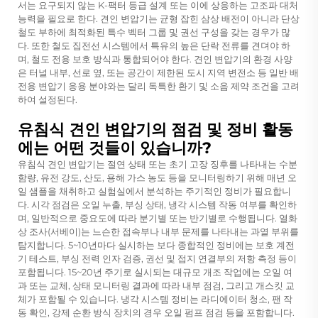
서는 요구되지 않는 K-팩터 등급 설계 또는 이에 상응하는 고조파 대처
능력을 필요로 한다. 견인 변압기는 균형 잡힌 삼상 배전이 아니라 단상
철도 부하에 최적화된 특수 벡터 그룹 및 권선 구성을 갖는 경우가 많
다. 또한 철도 집전선 시스템에서 특유의 높은 단락 전류를 견뎌야 하
며, 철도 전용 보호 방식과 통합되어야 한다. 견인 변압기의 환경 사양
은 터널 내부, 선로 옆, 또는 공간이 제한된 도시 지역 변전소 등 일반 배
전용 변압기 응용 분야와는 달리 독특한 환기 및 소음 제약 조건을 고려
하여 설정된다.
유침식 견인 변압기의 점검 및 정비 활동
에는 어떤 것들이 있습니까?
유침식 견인 변압기는 절연 상태 또는 초기 고장 징후를 나타내는 수분
함량, 유전 강도, 산도, 용해 가스 농도 등을 모니터링하기 위해 매년 오
일 샘플을 채취하고 실험실에서 분석하는 주기적인 정비가 필요합니
다. 시각 점검은 오일 누출, 부싱 상태, 냉각 시스템 작동 여부를 확인하
며, 일반적으로 중요도에 따라 분기별 또는 반기별로 수행됩니다. 열화
상 조사(서베이)는 느슨한 접속부나 내부 문제를 나타내는 과열 부위를
탐지합니다. 5~10년마다 실시하는 보다 종합적인 정비에는 보호 계전
기 테스트, 부싱 전력 인자 검증, 권선 및 접지 연결부의 저항 측정 등이
포함됩니다. 15~20년 주기로 실시되는 대규모 개조 작업에는 오일 여
과 또는 교체, 상태 모니터링 결과에 따라 내부 점검, 그리고 개스킷 교
체가 포함될 수 있습니다. 냉각 시스템 정비는 라디에이터 청소, 팬 작
동 확인, 강제 순환 방식 장치의 경우 오일 펌프 점검 등을 포함합니다.