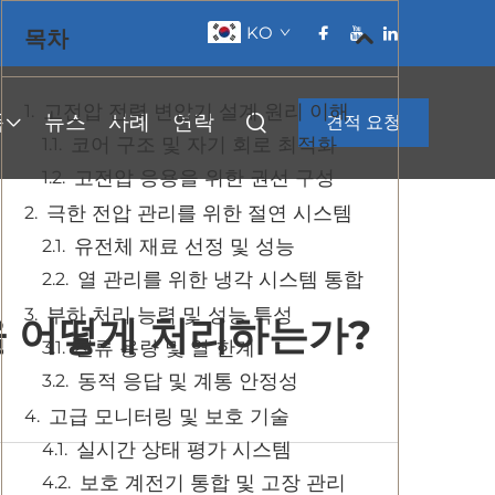
KO
목차
고전압 전력 변압기 설계 원리 이해
품
뉴스
사례
연락
견적 요청
코어 구조 및 자기 회로 최적화
고전압 응용을 위한 권선 구성
극한 전압 관리를 위한 절연 시스템
유전체 재료 선정 및 성능
열 관리를 위한 냉각 시스템 통합
부하 처리 능력 및 성능 특성
을 어떻게 처리하는가?
전류 용량 및 열 한계
동적 응답 및 계통 안정성
고급 모니터링 및 보호 기술
실시간 상태 평가 시스템
보호 계전기 통합 및 고장 관리