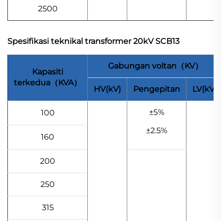
2500
Spesifikasi teknikal transformer 20kV SCB13
Gabungan voltan（KV）
Kapasiti
terkedua（KVA）
HV(kV)
Pengepitan
LV(kV)
±5%
100
±2.5%
160
200
250
315