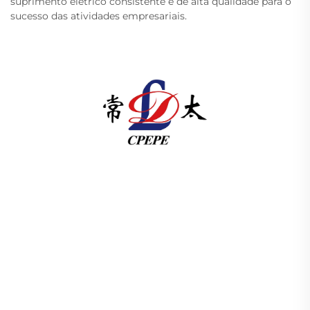
suprimento elétrico consistente e de alta qualidade para o
sucesso das atividades empresariais.
A Changzhou Pacific Electric Power Equipment
(Group) Co., Ltd. fornece equipamentos de
transmissão de energia de alta/baixa tensão,
transformadores de tração (110–330kV) e
subestações embutidas/compactas para
infraestrutura energética global. Certificada pela
ISO, impulsionada por P&D desde 1989. Solicite
uma consulta técnica hoje.