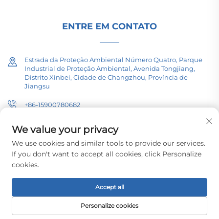
ENTRE EM CONTATO
Estrada da Proteção Ambiental Número Quatro, Parque
Industrial de Proteção Ambiental, Avenida Tongjiang,
Distrito Xinbei, Cidade de Changzhou, Província de
Jiangsu
+86-15900780682
[email protected]
We value your privacy
We use cookies and similar tools to provide our services.
If you don't want to accept all cookies, click Personalize
cookies.
Direitos autorais © 2026 Changzhou Pacific Electric Equipment
(Group) Co., Ltd. Todos os direitos reservados.
Política de Privacidade
Accept all
Personalize cookies
PÁGINA INICIAL
PRODUTOS
E-MAIL
TEL