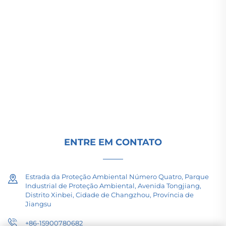
A Changzhou Pacific Electric Power Equipment
(Group) Co., Ltd. fornece equipamentos de
transmissão de energia de alta/baixa tensão,
transformadores de tração (110–330kV) e
subestações embutidas/compactas para
infraestrutura energética global. Certificada pela
ISO, impulsionada por P&D desde 1989. Solicite
uma consulta técnica hoje.
ENTRE EM CONTATO
Estrada da Proteção Ambiental Número Quatro, Parque
Industrial de Proteção Ambiental, Avenida Tongjiang,
Distrito Xinbei, Cidade de Changzhou, Província de
Jiangsu
+86-15900780682