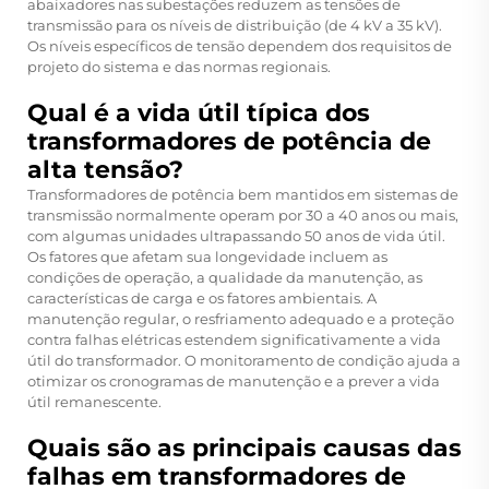
abaixadores nas subestações reduzem as tensões de
transmissão para os níveis de distribuição (de 4 kV a 35 kV).
Os níveis específicos de tensão dependem dos requisitos de
projeto do sistema e das normas regionais.
Qual é a vida útil típica dos
transformadores de potência de
alta tensão?
Transformadores de potência bem mantidos em sistemas de
transmissão normalmente operam por 30 a 40 anos ou mais,
com algumas unidades ultrapassando 50 anos de vida útil.
Os fatores que afetam sua longevidade incluem as
condições de operação, a qualidade da manutenção, as
características de carga e os fatores ambientais. A
manutenção regular, o resfriamento adequado e a proteção
contra falhas elétricas estendem significativamente a vida
útil do transformador. O monitoramento de condição ajuda a
otimizar os cronogramas de manutenção e a prever a vida
útil remanescente.
Quais são as principais causas das
falhas em transformadores de