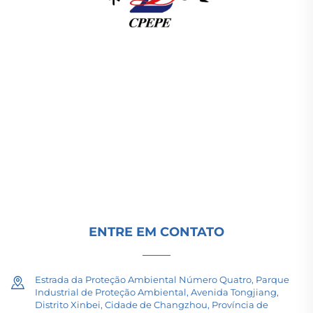
A Changzhou Pacific Electric Power Equipment
(Group) Co., Ltd. fornece equipamentos de
transmissão de energia de alta/baixa tensão,
transformadores de tração (110–330kV) e
subestações embutidas/compactas para
infraestrutura energética global. Certificada pela
ISO, impulsionada por P&D desde 1989. Solicite
uma consulta técnica hoje.
ENTRE EM CONTATO
Estrada da Proteção Ambiental Número Quatro, Parque
Industrial de Proteção Ambiental, Avenida Tongjiang,
Distrito Xinbei, Cidade de Changzhou, Província de