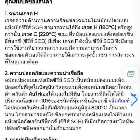
คุณสมบัติของสินค้า
1. ฉนวนเกรด H
เกรดความต้านทานความร้อนของฉนวนในหม้อแปลงแบบ
แห้งเปิดซีรีส์ SGB สามารถทนได้ถึง
เกรด H (180°C)
หรือสูง
กว่านั้น
เกรด C (220°C)
ขณะที่หม้อแปลงแบบแห้งหล่อเรซิน
อีพ็อกซี่ (ซีรีส์ SCB) มีเพียง
เกรด F
ดังนั้น ซีรีส์ SGB จึงมีอายุ
การใช้งานที่ยาวนานกว่า และมีความสามารถในการ
ซ่อมแซมตัวเองได้ดีกว่าภายใต้สภาวะสุดขั้ว เช่น การลัดวงจร
ที่โหลดเอาต์พุต
2. ความปลอดภัยและความน่าเชื่อถือ
หม้อแปลงแบบแห้งเปิดซีรีส์ SGB เป็นหม้อแปลงแบบแห้งที่
ปลอดภัยที่สุดในปัจจุบัน วัสดุฉนวนทั้งหมดเป็นชนิดฮาโลเจน
ต่ำ ควันต่ำ ดับไฟเองได้ และไม่มีพิษ โดยสารที่ติดไฟได้มี
ปริมาณน้อยกว่า
10%
ของชนิดที่หุ้มเรซินอีพอกซี
ผลิตภัณฑ์
.
ไม่ปล่อยควันพิษเมื่อสัมผัสกับอุณหภูมิสูง
800°C
เป็นเวลา
นาน โดยสามารถแก้ไขข้อบกพร่องของหม้อแปลงไฟฟ้าแบบ
แห้งชนิดอัดเรซินอีพ็อกซี่ (ซีรีส์ SCB) ที่เมื่อเกิดการเผาไหม้จะ
ปล่อยก๊าซพิษออกมาเป็นจำนวนมาก
3. การปกป้องสิ่งแวดล้อม