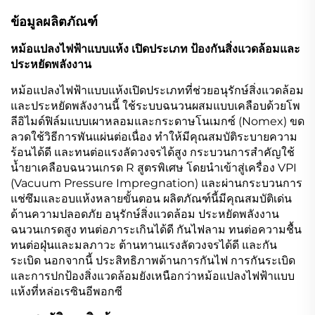
ข้อมูลผลิตภัณฑ์
หม้อแปลงไฟฟ้าแบบแห้ง เปิดประเภท ป้องกันสิ่งแวดล้อมและ
ประหยัดพลังงาน
หม้อแปลงไฟฟ้าแบบแห้งเปิดประเภทที่ช่วยอนุรักษ์สิ่งแวดล้อม
และประหยัดพลังงานนี้ ใช้ระบบฉนวนผสมแบบเคลือบด้วยโพ
ลีอิไมด์ฟิล์มแบบเผาหลอมและกระดาษโนเมกซ์ (Nomex) ขด
ลวดใช้วิธีการพันแผ่นต่อเนื่อง ทำให้มีคุณสมบัติระบายความ
ร้อนได้ดี และทนต่อแรงลัดวงจรได้สูง กระบวนการสำคัญใช้
น้ำยาเคลือบฉนวนเกรด R สูตรพิเศษ โดยนำเข้าสู่เครื่อง VPI
(Vacuum Pressure Impregnation) และผ่านกระบวนการ
แช่ซึมและอบแห้งหลายขั้นตอน ผลิตภัณฑ์นี้มีคุณสมบัติเด่น
ด้านความปลอดภัย อนุรักษ์สิ่งแวดล้อม ประหยัดพลังงาน
ฉนวนเกรดสูง ทนต่อภาระเกินได้ดี กันไฟลาม ทนต่อความชื้น
ทนต่อฝุ่นและมลภาวะ ต้านทานแรงลัดวงจรได้ดี และกัน
ระเบิด นอกจากนี้ ประสิทธิภาพด้านการกันไฟ การกันระเบิด
และการปกป้องสิ่งแวดล้อมยังเหนือกว่าหม้อแปลงไฟฟ้าแบบ
แห้งที่หล่อเรซินอีพอกซี