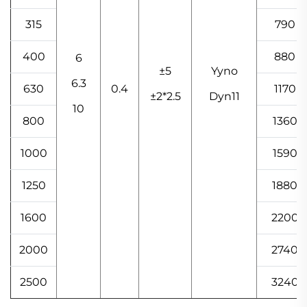
315
790
400
880
6
±5
Yyno
6.3
630
0.4
1170
±2*2.5
Dyn11
10
800
1360
1000
1590
1250
1880
1600
2200
2000
2740
2500
3240