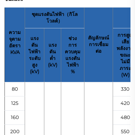
ชุดแรงดันไฟฟ้า（กิโล
โวลต์）
ความ
การสูญ
สัญลักษณ์
แรง
ช่วง
จุตาม
เสีย
การเชื่อม
ดัน
แรง
การ
อัตรา
พลังงาน
ต่อ
ไฟฟ้า
ดัน
ควบคุม
KVA
ขณะ
ระดับ
ต่ำ
แรงดัน
ไม่มี
สูง
(kV)
ไฟฟ้า
ภาระ
(kV)
%
(W)
80
330
125
420
160
480
200
550