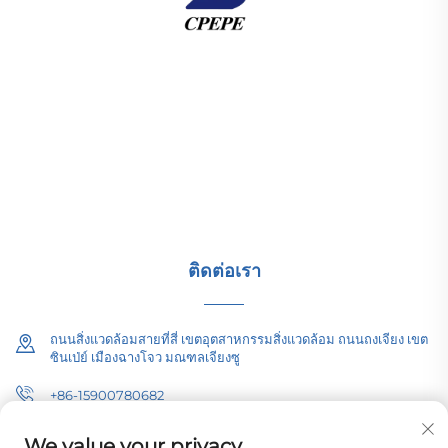
บริษัท ฉางโจว แปซิฟิก อิเล็กทริก พาวเวอร์ อีควิปเม้นท์ (กรุ๊ป)
จำกัด ให้บริการอุปกรณ์ส่งกำลังไฟฟ้าแรงดันสูงและต่ำ
หม้อแปลงแรงดึง (110–330 กิโลโวลต์) และสถานีไฟฟ้าย่อย
แบบติดตั้งครบชุดสำหรับโครงข่ายพลังงานระดับโลก มีการ
รับรองมาตรฐาน ISO พัฒนาด้วยงานวิจัยและพัฒนามาตั้งแต่
ปี ค.ศ. 1989 ขอรับคำปรึกษาทางเทคนิควันนี้
ติดต่อเรา
ถนนสิ่งแวดล้อมสายที่สี่ เขตอุตสาหกรรมสิ่งแวดล้อม ถนนถงเจียง เขต
ซินเป่ย์ เมืองฉางโจว มณฑลเจียงซู
+86-15900780682
[email protected]
We value your privacy