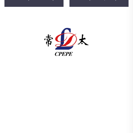
Changzhou Pacific Electric Power Equipment
(Group) Co., Ltd. global energo infratuzilmasi
uchun yuqori/past kuchlanishli elektr uzatish
uskunalari, tortish transformatorlari (110–330 kV),
maydonga o'rnatiladigan/yig'ili tarmoq
punktlarini taqdim etadi. 1989-yildan beri ISO
sertifikatlangan, ilmiy-tadqiqotga asoslangan
faoliyat. Hoziroq texnik maslahat so'rang.