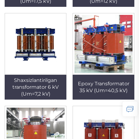
(Um=17,5 kV)
(Um=12 kV)
Shaxsizlantirilgan
Epoxy Transformator
transformator 6 kV
35 kV (Um=40,5 kV)
(Um=7,2 kV)