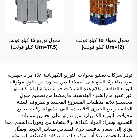
محول مهواة 10 كيلو فولت
محول توزيع 15 كيلو فولت
(Um=12 كيلو فولت)
(Um=17.5 كيلو فولت)
توفر شركات تصنيع محولات التوزيع الكهربائية عدّة مزايا جوهرية
تعود مباشرةً بالنفع على العملاء الذين يبحثون عن حلولٍ موثوقة
لتوزيع الطاقة. وتقدّم هذه الشركات خبرةً فنيةً شاملةً اكتسبتها
عبر عقودٍ من الخبرة الهندسية، ما يمكنها من تصميم حلولٍ
مخصصةٍ تلائم متطلبات المشروع المحددة والظروف البيئية
الخاصة. وتنبع الجدوى الاقتصادية التي تقدّمها شركات تصنيع
محولات التوزيع الكهربائية من قدرتها على تحسين عمليات
التصنيع، وشراء المواد بكفاءة، والاستفادة من وفورات الحجم، مما
يؤدي إلى أسعار تنافسية دون المساس بمعايير الجودة. ويمثّل
ضمان الجودة ميزةً أساسيةً، إذ إن الشركات المُصنِّعة الموثوقة