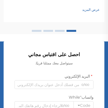
الشبكات الواسعة. وهذه الأجهزة الكهرومغناطيسية تتيح التحويل
السلس للجهد الكهربائي بين المستويات المختلفة...
عرض المزيد
احصل على اقتباس مجاني
سيتواصل معك ممثلنا قريبًا.
البريد الإلكتروني
0/100
واتساب"While
Code
0/100