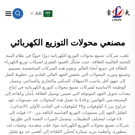
AR
مصنعي محولات التوزيع الكهربائي
تلعب شركات تصنيع محولات التوزيع الكهربائية دورًا حيويًّا في نظام البنية
التحتية العالمية للطاقة، حيث تشكّل العمود الفقري لشبكات توزيع الكهرباء
الفعّالة في جميع أنحاء العالم. وتقوم هذه الشركات المتخصصة بتصميم
وتصنيع وتوريد المحولات التي تخفض الجهد العالي القادم من خطوط النقل
إلى جهودٍ أقل تناسب الاستهلاك السكني والتجاري والصناعي. وتتمثل
الوظيفة الأساسية لشركات تصنيع محولات التوزيع الكهربائية في إنتاج
معدات تحويل الجهد الموثوقة التي تضمن توصيل الطاقة بأمان وكفاءة إلى
المستخدمين النهائيين. وعادةً ما تعمل هذه المحولات عند مستويات جهد
تتراوح بين ٤ كيلوفولت و٣٥ كيلوفولت في الجانب الأولي (الابتدائي)،
لتقليل الجهد إلى مستويات التوزيع القياسية البالغة من ١٢٠ فولت إلى
٤٨٠ فولت لمختلف التطبيقات. وتشمل الميزات التقنية التي طوّرتها
شركات تصنيع محولات التوزيع الكهربائية مواد قلب متقدمة، وتقنيات لف
متطورة، وأنظمة تبريد مبتكرة تُحسِّن الكفاءة إلى أقصى حد مع تقليل