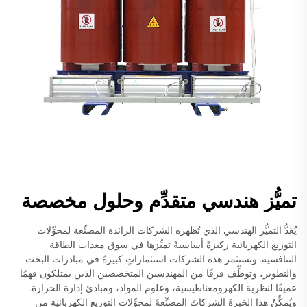
تميُّز هندسي متقدِّم وحلول مخصصة
يُعَدُّ التميُّز الهندسي الذي تُظهره الشركات الرائدة المصنِّعة لمحوِّلات
التوزيع الكهربائية ركيزةً أساسيةً تميِّزها في سوق معدات الطاقة
التنافسية. وتستثمر هذه الشركات استثماراتٍ كبيرةً في مبادرات البحث
والتطوير، وتوظِّف فرقًا من المهندسين المتخصصين الذين يمتلكون فهمًا
عميقًا لنظرية الكهرومغناطيسية، وعلوم المواد، ومبادئ إدارة الحرارة.
ويُمكِّنُ هذا الخبرةَ الشركاتَ المصنِّعةَ لمحوِّلات التوزيع الكهربائية من