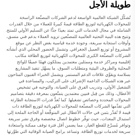
طويلة الأجل
تُشكِّل الشبكة العالمية الواسعة لدعم الشركات المصنِّعة الراسخة
للمحولات الكهربائية لتوزيع الطاقة قيمةً كبيرةً للعملاء من خلال القدرات
الشاملة في مجال الخدمات التي تمتد بعيدًا جدًّا عن التسليم الأولي للمنتج.
وتتيح هذه البنية التحتية العالمية للمصنِّعين تزويد العملاء بدعم فني متسق،
وأوقات استجابة سريعة، وجودة خدمة قياسية بغض النظر عن موقع
المشروع أو توزيع العميل الجغرافي. وتشمل الحضور المحلي الذي أنشأته
الشركات المصنِّعة الكبرى للمحولات الكهربائية لتوزيع الطاقة مكاتب
إقليمية ومراكز خدمة وممثلين معتمدين يمتلكون فهمًا عميقًا للوائح
المحلية والظروف البيئية ومتطلبات السوق، ما يسهِّل تنفيذ المشاريع
بسلاسة ويقوِّي علاقات الدعم المستمر. ويشمل الخبراء الفنيون المتاحون
عبر هذه الشبكات الداعمة الإشراف على التركيب، والمساعدة في
التشغيل الأولي، وتدريب الفرق على الصيانة، والتوجيه في تشخيص
الأعطال، وذلك من قِبل فنيين معتمدين يتمتَّعون بمعرفة دقيقة بتصاميم
المحولات المحددة وخصائص تشغيلها. كما تُعدُّ قدرات الاستجابة الطارئة
التي تقدِّمها الشركات المصنِّعة للمحولات الكهربائية لتوزيع الطاقة ذات
قيمة لا تُقدَّر بثمن في حالات الأعطال غير المتوقَّعة أو الحاجة الملحة إلى
استبدال المعدات، حيث توفِّر خطوط اتصال مخصصة وفرق نشر سريعة
وتوافر مُسرَّع للقطع الغيار، مما يضمن أقل فترة توقف ممكنة واستعادة
سريعة لخدمات توزيع الطاقة. وتساعد برامج الصيانة الوقائية التي طوَّرتها