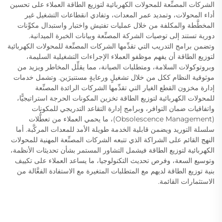
الشركات المصنِّعة للمحولات الكهربائية لتوزيع الطاقة العملاء على تحسين
أداء المحولات، وتمديد عمر المعدات، وتفادي انقطاعات التشغيل غير
المخطَّطة والمكلفة من خلال عمليات تفتيش واختبار واستبدال مكوِّنات
دورية تستند إلى توصيات الشركة المصنِّعة وبيانات الخبرة الميدانية.
وتضمن برامج التدريب التي تقدِّمها الشركات المصنِّعة للمحولات الكهربائية
لتوزيع الطاقة أن يفهم موظفو العملاء الإجراءات التشغيلية السليمة،
وبروتوكولات السلامة، ومتطلبات الصيانة، مما يقلِّل المخاطر ويزيد من
موثوقية النظام ككل من خلال تشغيلٍ ورعايةٍ مستنيرَين. وتشمل خدمات
إدارة مخزون القطع الغيار التي تقدِّمها الشركات الرائدة المصنِّعة
للمحولات الكهربائية لتوزيع الطاقة تخزين المكونات الحرجة استراتيجيًّا،
واتفاقيات ضمان التوافر، وبرامج إدارة التقاعد التدريجي للمكونات
(Obsolescence Management)، ما يحمي العملاء من تعطُّلات
سلسلة التوريد ويضمن قابلية الخدمة طويلة الأمد للمعدات المركَّبة. أما
النهج القائم على الشراكة الذي تتبعه الشركات المصنِّعة المهنية للمحولات
الكهربائية لتوزيع الطاقة فيشمل التشاور المستمر بشأن تحديثات الأنظمة،
وتوسيع السعة، وفرص تحديث التكنولوجيا، ما يساعد العملاء على تكييف
بنية توزيع الطاقة لديهم مع المتطلبات المتغيرة مع الاستفادة الفعَّالة من
الاستثمارات القائمة.