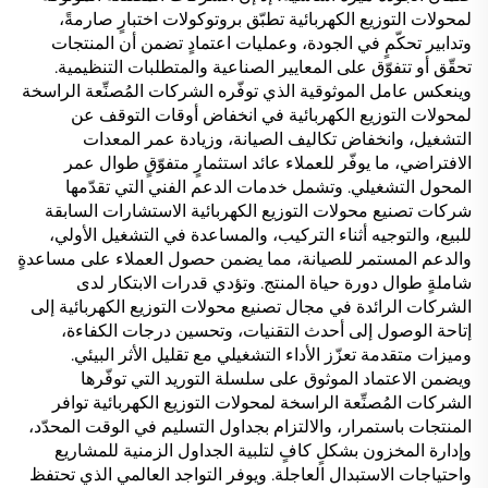
لمحولات التوزيع الكهربائية تطبّق بروتوكولات اختبارٍ صارمةً،
وتدابير تحكّمٍ في الجودة، وعمليات اعتمادٍ تضمن أن المنتجات
تحقّق أو تتفوّق على المعايير الصناعية والمتطلبات التنظيمية.
وينعكس عامل الموثوقية الذي توفّره الشركات المُصنِّعة الراسخة
لمحولات التوزيع الكهربائية في انخفاض أوقات التوقف عن
التشغيل، وانخفاض تكاليف الصيانة، وزيادة عمر المعدات
الافتراضي، ما يوفّر للعملاء عائد استثمارٍ متفوّقٍ طوال عمر
المحول التشغيلي. وتشمل خدمات الدعم الفني التي تقدّمها
شركات تصنيع محولات التوزيع الكهربائية الاستشارات السابقة
للبيع، والتوجيه أثناء التركيب، والمساعدة في التشغيل الأولي،
والدعم المستمر للصيانة، مما يضمن حصول العملاء على مساعدةٍ
شاملةٍ طوال دورة حياة المنتج. وتؤدي قدرات الابتكار لدى
الشركات الرائدة في مجال تصنيع محولات التوزيع الكهربائية إلى
إتاحة الوصول إلى أحدث التقنيات، وتحسين درجات الكفاءة،
وميزات متقدمة تعزّز الأداء التشغيلي مع تقليل الأثر البيئي.
ويضمن الاعتماد الموثوق على سلسلة التوريد التي توفّرها
الشركات المُصنِّعة الراسخة لمحولات التوزيع الكهربائية توافر
المنتجات باستمرار، والالتزام بجداول التسليم في الوقت المحدّد،
وإدارة المخزون بشكلٍ كافٍ لتلبية الجداول الزمنية للمشاريع
واحتياجات الاستبدال العاجلة. ويوفر التواجد العالمي الذي تحتفظ