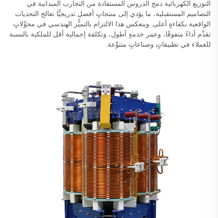
التوزيع الكهربائية دمج الدروس المستفادة من التجارب الميدانية في
التصاميم المستقبلية، ما يؤدي إلى منتجاتٍ أفضل تدريجيًّا تعالج التحديات
الواقعية بكفاءةٍ أعلى. وينعكس هذا الالتزام بالتميُّز الهندسي في محوِّلاتٍ
تقدِّم أداءً متفوقًا، وعمر خدمةٍ أطول، وتكلفة إجمالية أقل للملكية بالنسبة
للعملاء في تطبيقاتٍ وصناعاتٍ متنوِّعة.