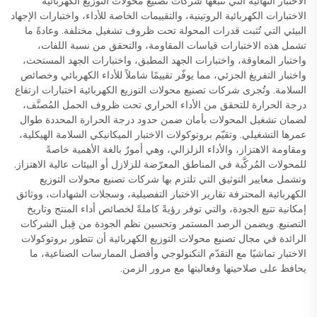
الاختبار النهائية التي تتبعها شركات تصنيع محولات التوزيع الكهربائية
الاختبارات الكهربائية الروتينية، والتقييمات الخاصة للأداء، واختبارات الإجهاد
البيئي التي تُثبت قدرات المحولة تحت ظروف تشغيل مختلفة. وعادةً ما
تشمل هذه الاختبارات قياسات المقاومة، والتحقق من نسبة اللفات،
واختبار المعاوقة، واختبارات الجهد المطبق، واختبارات الجهد المستحث،
واختبار التفريغ الجزئي، مما يوفّر تقييمًا شاملاً للأداء الكهربائي وخصائص
السلامة. وتُجرى شركات تصنيع محولات التوزيع الكهربائية اختبارات ارتفاع
درجة الحرارة للتحقق من الأداء الحراري تحت ظروف الحمل المُصنَّف،
لضمان تشغيل المحولات بأمان ضمن حدود درجة الحرارة المحددة طوال
عمرها التشغيلي. وتقيّم بروتوكولات الاختبار الميكانيكي السلامة الهيكلية،
ومقاومة الاهتزاز، والأداء الزلزالي، وهي أمورٌ بالغة الأهمية خاصةً
للمحولات المُركَّبة في المناطق المعرّضة للزلازل أو البيئات عالية الاهتزاز.
وتشمل معايير التوثيق التي تلتزم بها شركات تصنيع محولات التوزيع
الكهربائية المحترفة تقارير الاختبار التفصيلية، وسجلات الشهادات، ووثائق
إمكانية تتبع الجودة، والتي توفر رؤيةً كاملةً لخصائص أداء المنتج وتاريخ
التصنيع. ويضمن الرصد المستمر وتحسين نظم الجودة من قِبل الشركات
الرائدة في مجال تصنيع محولات التوزيع الكهربائية أن تتطور بروتوكولات
الاختبار تماشيًا مع التقدّم التكنولوجي وأفضل الممارسات الصناعية، ما
يحافظ على صلاحيتها وفعاليتها مع مرور الزمن.