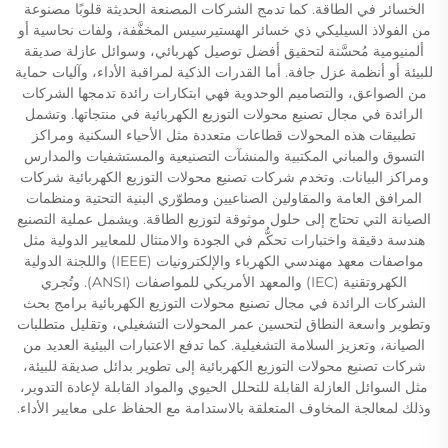
الخسائر في الطاقة. كما تدمج الشركات المصنعة الحديثة قلوبًا مصنوعة
من الفولاذ السيليكي ذي خسائر الهستيرسيس المخفَّفة، ولفات نحاسية أو
ألمنيومية مُحسَّنة لتحقيق أفضل توصيل كهربائي، وسوائل عازلة صديقة
للبيئة أو أنظمة عزل جافة. أما القدرات الذكية لمراقبة الأداء، وآليات حماية
من الصواعق، والتصاميم الوحدوية فهي ابتكارات رائدة تدمجها الشركات
الرائدة في مجال تصنيع محولات التوزيع الكهربائية في منتجاتها. وتشمل
تطبيقات هذه المحولات قطاعات متعددة مثل الأحياء السكنية ومراكز
التسوق والمباني المكتبية والمنشآت التصنيعية والمستشفيات والمدارس
ومراكز البيانات. وتخدم شركات تصنيع محولات التوزيع الكهربائية شركات
المرافق العامة والمقاولين الصناعيين ومطوّري البنية التحتية ومنظمات
الصيانة التي تحتاج إلى حلول موثوقة لتوزيع الطاقة. ويشمل عملية التصنيع
هندسة دقيقة واختبارات تحكُّم في الجودة والامتثال للمعايير الدولية مثل
مواصفات معهد مهندسي الكهرباء والإلكترونيات (IEEE) واللجنة الدولية
الكهروتقنية (IEC) والمعهد الأمريكي للمواصفات (ANSI). وتُجري
الشركات الرائدة في مجال تصنيع محولات التوزيع الكهربائية برامج بحث
وتطوير واسعة النطاق لتحسين عمر المحولات التشغيلي، وتقليل متطلبات
الصيانة، وتعزيز السلامة التشغيلية. كما تدفع الاعتبارات البيئية العديد من
شركات تصنيع محولات التوزيع الكهربائية إلى تطوير بدائل صديقة للبيئة،
مثل السوائل العازلة القابلة للتحلل الحيوي والمواد القابلة لإعادة التدوير،
وذلك لمعالجة المخاوف المتعلقة بالاستدامة مع الحفاظ على معايير الأداء.