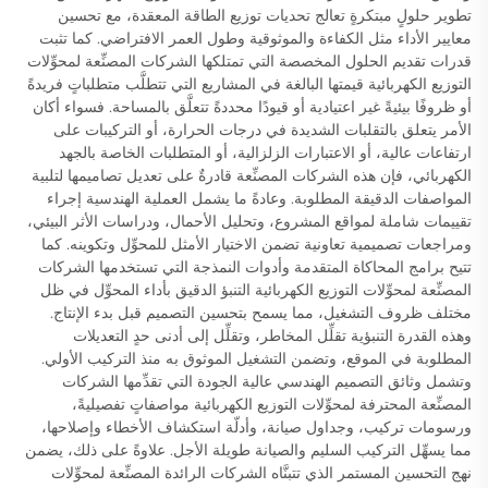
تطوير حلولٍ مبتكرةٍ تعالج تحديات توزيع الطاقة المعقدة، مع تحسين
معايير الأداء مثل الكفاءة والموثوقية وطول العمر الافتراضي. كما تثبت
قدرات تقديم الحلول المخصصة التي تمتلكها الشركات المصنِّعة لمحوِّلات
التوزيع الكهربائية قيمتها البالغة في المشاريع التي تتطلَّب متطلباتٍ فريدةً
أو ظروفًا بيئيةً غير اعتيادية أو قيودًا محددةً تتعلَّق بالمساحة. فسواء أكان
الأمر يتعلق بالتقلبات الشديدة في درجات الحرارة، أو التركيبات على
ارتفاعات عالية، أو الاعتبارات الزلزالية، أو المتطلبات الخاصة بالجهد
الكهربائي، فإن هذه الشركات المصنِّعة قادرةٌ على تعديل تصاميمها لتلبية
المواصفات الدقيقة المطلوبة. وعادةً ما يشمل العملية الهندسية إجراء
تقييمات شاملة لمواقع المشروع، وتحليل الأحمال، ودراسات الأثر البيئي،
ومراجعات تصميمية تعاونية تضمن الاختيار الأمثل للمحوِّل وتكوينه. كما
تتيح برامج المحاكاة المتقدمة وأدوات النمذجة التي تستخدمها الشركات
المصنِّعة لمحوِّلات التوزيع الكهربائية التنبؤ الدقيق بأداء المحوِّل في ظل
مختلف ظروف التشغيل، مما يسمح بتحسين التصميم قبل بدء الإنتاج.
وهذه القدرة التنبؤية تقلِّل المخاطر، وتقلِّل إلى أدنى حدٍ التعديلات
المطلوبة في الموقع، وتضمن التشغيل الموثوق به منذ التركيب الأولي.
وتشمل وثائق التصميم الهندسي عالية الجودة التي تقدِّمها الشركات
المصنِّعة المحترفة لمحوِّلات التوزيع الكهربائية مواصفاتٍ تفصيليةً،
ورسومات تركيب، وجداول صيانة، وأدلّة استكشاف الأخطاء وإصلاحها،
مما يسهِّل التركيب السليم والصيانة طويلة الأجل. علاوةً على ذلك، يضمن
نهج التحسين المستمر الذي تتبنَّاه الشركات الرائدة المصنِّعة لمحوِّلات