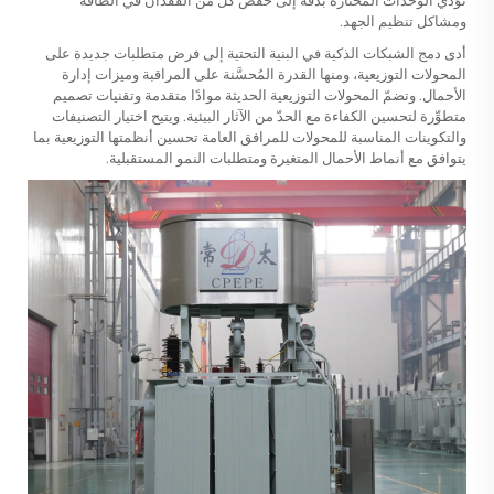
تؤدي الوحدات المختارة بدقة إلى خفض كلٍّ من الفقدان في الطاقة
ومشاكل تنظيم الجهد.
أدى دمج الشبكات الذكية في البنية التحتية إلى فرض متطلبات جديدة على
المحولات التوزيعية، ومنها القدرة المُحسَّنة على المراقبة وميزات إدارة
الأحمال. وتضمّ المحولات التوزيعية الحديثة موادًا متقدمة وتقنيات تصميم
متطوِّرة لتحسين الكفاءة مع الحدّ من الآثار البيئية. ويتيح اختيار التصنيفات
والتكوينات المناسبة للمحولات للمرافق العامة تحسين أنظمتها التوزيعية بما
يتوافق مع أنماط الأحمال المتغيرة ومتطلبات النمو المستقبلية.