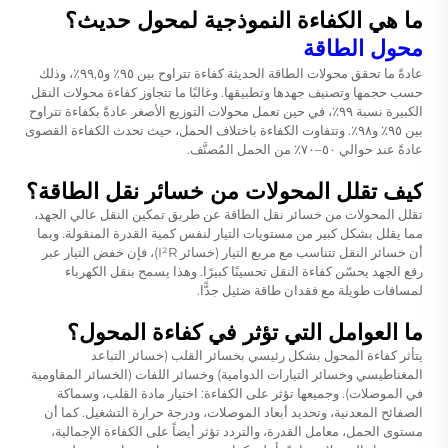
ما هي الكفاءة النموذجية لمحول حديث؟
محول الطاقة
عادةً ما تحقق محولات الطاقة الحديثة كفاءة تتراوح بين ٩٥٪ و٩٩,٥٪، وذلك
حسب حجمها وتصنيف جهدها وتطبيقها. وغالبًا ما تتجاوز كفاءة محولات النقل
الكبيرة نسبة ٩٩٪، في حين تعمل محولات التوزيع الأصغر عادةً بكفاءة تتراوح
بين ٩٥٪ و٩٨٪. وتتفاوت الكفاءة باختلاف الحمل، حيث تحدث الكفاءة القصوى
عادةً عند حوالي ٥٠–٧٠٪ من الحمل المُصنَّف.
كيف تقلل المحولات من خسائر نقل الطاقة؟
تقلل المحولات من خسائر نقل الطاقة عن طريق تمكين النقل عالي الجهد،
مما يقلل بشكل كبير من مستويات التيار لنفس كمية القدرة المنقولة. وبما
أن خسائر النقل تتناسب مع مربع التيار (خسائر I²R)، فإن خفض التيار عبر
رفع الجهد يحسّن كفاءة النقل تحسينًا كبيرًا. وهذا يسمح بنقل الكهرباء
لمسافات طويلة مع فقدان طاقة ضئيل جدًّا.
ما العوامل التي تؤثر في كفاءة المحول؟
يتأثر كفاءة المحول بشكل رئيسي بخسائر القلب (خسائر التباعد
المغناطيسي وخسائر التيارات الدوامية) وخسائر اللفات (الخسائر المقاومية
في الموصلات). وجميعها تؤثر على الكفاءة: اختيار مادة القلب، وسماكة
الصفائح المعدنية، وتحديد أبعاد الموصلات، ودرجة حرارة التشغيل. كما أن
مستوى الحمل، معامل القدرة، والتردد تؤثر أيضاً على الكفاءة الإجمالية،