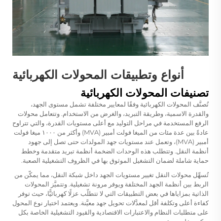
أنواع وتطبيقات المحولات الكهربائية
تصنيفات المحولات الكهربائية
تُصنَّف المحولات الكهربائية وفقًا لمعايير مختلفة تشمل مستوى الجهد،
والقدرة الاسمية، وطريقة التبريد، والغرض من الاستخدام. وتتعامل محولات
الرفع المستخدمة في مراحل التوليد مع أعلى مستويات القدرة، والتي تتراوح
عادةً بين عدة مئات من الميغا فولت أمبير (MVA) وأكثر من ١٠٠٠ ميغا فولت
أمبير (MVA)، وتعمل عند مستويات جهد المولدات حتى تصل إلى جهود
أنظمة النقل. وتتطلب هذه الوحدات الضخمة أنظمة تبريد متقدمة وخطط
حماية شاملة لضمان التشغيل الموثوق بها في الظروف التشغيلية الصعبة.
تُسهِّل محولات النقل تغيير مستويات الجهد داخل شبكة النقل، مما يمكّن من
الربط بين أنظمة الجهد المختلفة ويوفر مرونة تشغيلية. وتتميَّز المحولات
الذاتية بمزاياها في بعض التطبيقات التي لا تتطلّب عزلًا كهربائيًّا، حيث توفر
كفاءة أعلى وتكلفة أقل لمعدَّلات تحويل جهد معيَّنة. ويعتمد اختيار نوع المحول
على متطلبات النظام والاعتبارات الاقتصادية والقيود التشغيلية الخاصة بكل