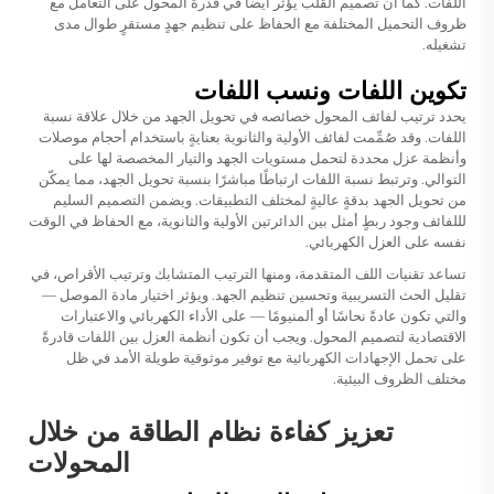
اللفات. كما أن تصميم القلب يؤثر أيضاً في قدرة المحول على التعامل مع
ظروف التحميل المختلفة مع الحفاظ على تنظيم جهدٍ مستقرٍ طوال مدى
تشغيله.
تكوين اللفات ونسب اللفات
يحدد ترتيب لفائف المحول خصائصه في تحويل الجهد من خلال علاقة نسبة
اللفات. وقد صُمِّمت لفائف الأولية والثانوية بعنايةٍ باستخدام أحجام موصلات
وأنظمة عزل محددة لتحمل مستويات الجهد والتيار المخصصة لها على
التوالي. وترتبط نسبة اللفات ارتباطًا مباشرًا بنسبة تحويل الجهد، مما يمكّن
من تحويل الجهد بدقةٍ عاليةٍ لمختلف التطبيقات. ويضمن التصميم السليم
لللفائف وجود ربطٍ أمثل بين الدائرتين الأولية والثانوية، مع الحفاظ في الوقت
نفسه على العزل الكهربائي.
تساعد تقنيات اللف المتقدمة، ومنها الترتيب المتشابك وترتيب الأقراص، في
تقليل الحث التسريبية وتحسين تنظيم الجهد. ويؤثر اختيار مادة الموصل —
والتي تكون عادةً نحاسًا أو ألمنيومًا — على الأداء الكهربائي والاعتبارات
الاقتصادية لتصميم المحول. ويجب أن تكون أنظمة العزل بين اللفات قادرةً
على تحمل الإجهادات الكهربائية مع توفير موثوقية طويلة الأمد في ظل
مختلف الظروف البيئية.
تعزيز كفاءة نظام الطاقة من خلال
المحولات