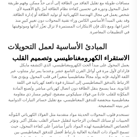
مسافات طويلة مع تقليل الفاقد من الطاقة إلى أدنى حدٍّ ممكن. وفهم طريقة
عمل المحول ودوره في تحسين كفاءة نظام الطاقة أمرٌ بالغ الأهمية لأي
شخص يعمل في مجال الهندسة الكهربائية أو توليد الطاقة أو إدارة الطاقة.
وقد بقي المبدأ الأساسي الكامن وراء تقنية المحولات دون تغييرٍ كبيرٍ منذ
اختراعها، ومع ذلك فإن الابتكارات المستمرة لا تزال تعزِّز أدائها وموثوقيتها
في التطبيقات المعاصرة.
المبادئ الأساسية لعمل التحويلات
الاستقراء الكهرومغناطيسي وتصميم القلب
يعمل المحول على مبدأ الحث الكهرومغناطيسي، الذي اكتشفه مايكل
فاراداي لأول مرة في أوائل القرن التاسع عشر. وعندما يمر تيار متناوب عبر
اللفة الأولية، فإنه يولّد مجالاً مغناطيسياً متغيراً في قلب المحول. ويؤدي هذا
الارتباط بالتدفق المغناطيسي إلى استثارة قوة دافعة كهربائية في اللفة
الثانوية، مما يسمح بنقل الطاقة دون اتصال كهربائي مباشر. وتُصنع المادة
المكوِّنة للقلب عادةً من فولاذ سيليكوني مصفيح، لتوفير مسار ذي مقاومة
مغناطيسية منخفضة للتدفق المغناطيسي، مع تقليل خسائر التيارات الدوامية
عبر بنيته المصفيحة.
تستخدم قلوب المحولات الحديثة مواد متقدمة مثل الفولاذ الكهربائي المُوجَّه
الحبيبات أو سبائك المعادن الزجاجية لتقليل خسائر القلب بشكل أكبر. وتؤثر
الخصائص المغناطيسية لهذه المواد تأثيراً مباشراً على كفاءة المحول، حيث
تسمح المواد ذات النفاذية العالية بارتباط أفضل للتدفق المغناطيسي بين