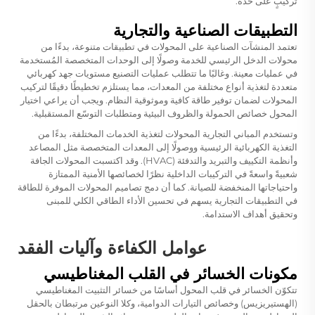
تركيبٍ على حدة.
التطبيقات الصناعية والتجارية
تعتمد المنشآت الصناعية على المحولات في تطبيقات متنوعة، بدءًا من
محولات الدخل الرئيسي للخدمة وصولًا إلى الوحدات المتخصصة المُستخدمة
في عمليات معينة. وغالبًا ما تتطلب عمليات التصنيع مستويات جهد كهربائي
متعددة لتغذية أنواع مختلفة من المعدات، مما يستلزم تخطيطًا دقيقًا لتركيب
المحولات لضمان توفير طاقة كافية وموثوقية النظام. ويجب أن يراعي اختيار
المحول خصائص الحمولة والظروف البيئية ومتطلبات التوسّع المستقبلية.
وتستخدم المباني التجارية المحولات لتغذية الخدمات المختلفة، بدءًا من
التغذية الكهربائية الرئيسية ووصولًا إلى المعدات المتخصصة مثل المصاعد
وأنظمة التكييف والتبريد والتدفئة (HVAC). وقد اكتسبت المحولات الجافة
شعبيةً واسعةً في التركيبات الداخلية نظرًا لخصائصها الأمنية الممتازة
واحتياجاتها المنخفضة للصيانة. كما أن دمج تصاميم المحولات الموفرة للطاقة
في التطبيقات التجارية يسهم في تحسين الأداء الطاقي الكلي للمبنى
وتحقيق أهداف الاستدامة.
عوامل الكفاءة وآليات الفقد
مكونات الخسائر في القلب المغناطيسي
تتكوّن الخسائر في قلب المحول أساسًا من خسائر التثبيت المغناطيسي
(الهستيريزيس) وخصائص التيارات الدوامية، وكلا النوعين مرتبطان بالحقل