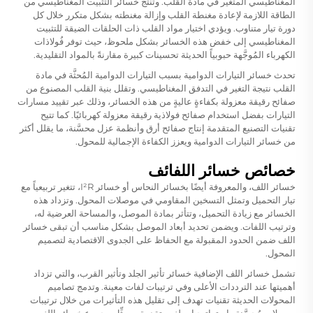
المغناطيسي المتغير في مادة القلب. وتنتج خسائر التثبيت المغناطيسي من
الطاقة اللازمة لإعادة مغنطة القلب وإزالة مغنطته بشكل متكرر خلال كل
دورة تيار متناوب. ويؤدي اختيار مواد القلب ذات الحلقات الضيقة للتثبيت
المغناطيسي إلى خفض هذه الخسائر بشكل ملحوظ، حيث توفر فُولاذات
الكهرباء المُوجَّهة حبوبياً الحديثة تحسينات كبيرة مقارنةً بالمواد التقليدية.
تحدث خسائر التيارات الدوامية بسبب التيارات الدوامية المُحثَّة في مادة
القلب نتيجة التغير في التدفق المغناطيسي. وتقلل بنية القلب المصنوع من
صفائح رقيقة معزولة بكفاءةٍ عاليةٍ من هذه الخسائر، وذلك عبر تقييد مسارات
التيارات بفضل استخدام صفائح فولاذية رقيقة معزولة كهربائيًا. كما تتيح
تقنيات التصنيع المتقدمة إنتاج صفائح أرق وأنظمة عزل محسَّنة، ما يقلل أكثر
من خسائر التيارات الدوامية ويعزز الكفاءة الإجمالية للمحول.
خصائص خسائر اللفائف
خسائر اللف، والمعروفة أيضًا بخسائر النحاس أو خسائر I²R، تتغير تربيعياً مع
تيار التحميل وتمثل التسخين المقاومي في موصلات المحول. وتزداد هذه
الخسائر مع زيادة التحميل، وتتأثر بمادة الموصل، والمساحة العرضية له،
وترتيب اللفات. ويضمن تحديد أبعاد الموصل بشكل مناسب أن تبقى خسائر
اللف ضمن الحدود المقبولة مع الحفاظ على الجدوى الاقتصادية لتصميم
المحول.
تشمل خسائر اللف الإضافية خسائر تأثير الجلد وتأثير القرب، والتي تزداد
أهميتها عند الترددات الأعلى وفي ترتيبات لفات معينة. وتدمج تصاميم
المحولات الحديثة تقنيات تهدف إلى تقليل هذه التأثيرات من خلال ترتيبات