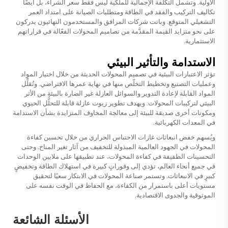
الأولية. وتشمل التكلفة الإجمالية للملكية ليس فقط سعر الشراء، بل أيضًا
تكاليف التركيب والفقد في الطاقة ومتطلبات الصيانة على امتداد العمر
التشغيلي المتوقع. وباتت شركات المرافق والمستخدمون النهائيون يدركون
على نحو متزايد القيمة المقدَّمة من تصاميم المحولات الفعّالة في قراراتهم
الاستثمارية.
الاستدامة والتأثير البيئي
تؤثر الاعتبارات البيئية في تصميم المحولات الحديثة من خلال اختيار المواد
وعمليات التصنيع وتخطيط التخلّص منها في نهاية عمرها الافتراضي. وتُقلِّل
المواد القابلة لإعادة التدوير والسوائل العازلة غير الضارة بالبيئة من الأثر
البيئي لتركيبات المحولات. ويهدف تطوير زيوت عازلة قابلة للتحلُّل الحيوي
ومكونات أخرى صديقة للبيئة إلى معالجة المخاوف المتزايدة بشأن الاستدامة
في المعدات الكهربائية.
ويُسهم خفض انبعاثات غازات الاحتباس الحراري من خلال تحسين كفاءة
المحولات في الجهود العالمية المبذولة للتخفيف من آثار تغير المناخ. وحتى
التحسينات الطفيفة في كفاءة المحولات، عند تطبيقها على ملايين الوحدات
في جميع أنحاء العالم، تؤدي إلى وفوراتٍ كبيرة في استهلاك الطاقة وتخفيضٍ
كبيرٍ في الانبعاثات. وتستمر صناعة المحولات في الابتكار سعيًا لتحقيق
مستويات أعلى باستمرار من الكفاءة، مع الحفاظ في الوقت نفسه على
الموثوقية والجدوى الاقتصادية.
الأسئلة الشائعة