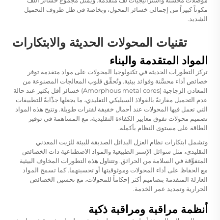
موصلات مُحسَّنة واستراتيجيات لف متقدمة. ويمثِّل مجموع خسائر اللف
مكوناً كبيراً من إجمالي خسائر المحول، وبخاصة في ظل ظروف التحميل
الشديد.
تقنيات المحولات الحديثة والابتكارات
المواد المتقدمة والبناء
تركز التطورات الحديثة في تكنولوجيا المحولات على مواد متقدمة توفر
خصائص أداء محسَّنة وفوائد بيئية. وتُحقِّق قلوب المعالجات المصنوعة من
المعادن الزجاجية (Amorphous metal cores) خسائر أقل بكثير عند حالة
عدم التحميل مقارنةً بالفولاذ السيليكي التقليدي، ما يجعلها جذَّابةً للتطبيقات
التي تعمل فيها المحولات عند أحمال خفيفة لفترات طويلة. وتتيح هذه المواد
تصميم محولات تفوق معايير الكفاءة التقليدية، مع المساهمة في توفير
الطاقة على مستوى النظام بأكمله.
وتشمل ابتكارات نظام العزل البدائل الصديقة للبيئة للزيت المعدني
التقليدي، مثل سوائل الإستر الطبيعية والمواد الاصطناعية ذات الخصائص
المتفوِّقة في السلامة من الحرائق. وتتناول هذه التطورات المخاوف البيئية
مع الحفاظ على أداء المحولات وموثوقيتها أو تحسينهما. كما تسمح المواد
العازلة المتقدمة بتصاميم أكثر إحكاماً للمحولات، مع تحسين الخصائص
الحرارية وتمديد عمر الخدمة.
أنظمة مراقبة ومراقبة ذكية