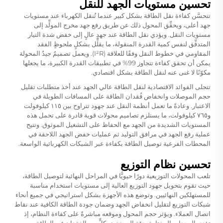
تحسين مستويات الجهد للنقل
تتحسَّن كفاءة نقل الطاقة بشكل كبير عندما تُنقل الكهرباء عند مستويات
جهد أعلى، ويحقِّق المحول ذلك عن طريق رفع جهد مخرج المولِّد إلى
مستويات النقل. ويؤدي نقل الطاقة عند جهدٍ عالٍ إلى خفض شدة التيار
المتدفِّق لنفس كمية القدرة المنقولة، ما يقلِّل بشكلٍ ملحوظٍ الفقد
المقاومي في خطوط النقل وفقًا للعلاقة (I²R). ويعمل تصميمٌ جيدٌ
المحولة
يمكن أن تحقق كفاءة تتجاوز 99% في تطبيقات القدرة الكبيرة، ما يجعلها
مكوّنًا لا غنى عنه لنقل الطاقة بشكل اقتصادي.
تتجلى الفوائد الاقتصادية لنقل الطاقة عالي الجهد عند أخذ متطلبات تقليل
حجم الموصلات وانخفاض فُقدان الطاقة على المسافات الطويلة في
الاعتبار. وعادةً ما تعمل أنظمة النقل عند جهود تتراوح بين ١١٥ كيلوفولت
و٧٦٥ كيلوفولت، ما يستلزم تصاميم محولات قوية قادرة على تحمل هذه
المستويات الشديدة من الجهد مع الحفاظ على التشغيل الموثوق. وتتيح
عملية رفع الجهد في مرافق التوليد ثم عمليات خفض الجهد اللاحقة في
المحطات الفرعية توصيل الطاقة بكفاءة عبر الشبكات الكهربائية الواسعة.
تحسين نظام التوزيع
تلعب المحولات التوزيعية دورًا حيويًّا في المراحل النهائية لتوصيل الطاقة،
حيث تقوم بتحويل جهود التوزيع العالية إلى مستويات استخدام مناسبة
للمستهلكين النهائيين. وتوضع هذه الأجهزة بشكل استراتيجي في جميع أنحاء
شبكات التوزيع لتقليل انخفاض الجهد وضمان جودة الطاقة الكافية عند نقاط
اتصال العملاء. ويؤثر حجم المحول وموقعه مباشرةً على كفاءة النظام، إذ