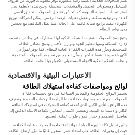
تضم المحولات الحديثة أنظمة رصد متطورة توفر معلومات فورية عن ظروف
التشغيل ومستويات التحميل والمشكلات المحتملة. وتتيح هذه الأنظمة تبني
استراتيجيات الصيانة التنبؤية، كما تُحسِّن تشغيل المحولات لتحقيق أقصى
كفاءة وموثوقية ممكنة. وبفضل تقنيات الرصد الرقمي، يمكن لشركات توزيع
الكهرباء تنفيذ برامج صيانة قائمة على الحالة، مما يقلل التكاليف مع تحسين
مدى توافر النظام.
وتتيح دمج المحولات بتقنيات الشبكة الذكية لها المشاركة في وظائف متقدمة
لإدارة الشبكة، ومنها تنظيم الجهد وتوازن الأحمال ودمج مصادر الطاقة
المتجددة. وتعزِّز هذه القدرات الكفاءة العامة للنظام، كما توفر لموزِّعي
الكهرباء مرونة تشغيلية أكبر. ويمثِّل الجمع بين تصاميم المحولات المتقدمة
وأنظمة التحكم الذكية الاتجاه المستقبلي لتكنولوجيا أنظمة الطاقة.
الاعتبارات البيئية والاقتصادية
لوائح ومواصفات كفاءة استهلاك الطاقة
تستمر اللوائح الحكومية والمعايير الصناعية في دفع تحسينات كفاءة
المحولات، مع تحديد مستويات كفاءة دنيا إلزامية للتركيبات الجديدة. وتعترف
هذه اللوائح بالتأثير الكبير الذي تُحدثه كفاءة المحولات في استهلاك الطاقة
الكلي والاستدامة البيئية. ويقتضي الامتثال لمعايير الكفاءة الانتباه الدقيق إلى
تفاصيل التصميم واختيار المواد طوال عملية التصنيع.
وتبيّن تحليل تكلفة دورة الحياة الفوائد الاقتصادية للمحولات عالية الكفاءة،
حيث إن وفورات الطاقة على امتداد عمر المحول غالبًا ما تبرِّر ارتفاع التكلفة