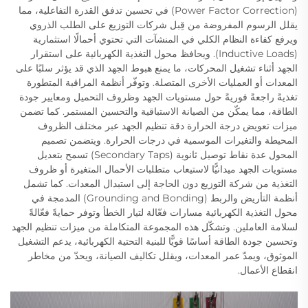
(Power Factor Correction) في تحسين تدفق القدرة التفاعلية، مما
يقلل الرسوم المفروضة من قِبل شركات التوزيع على الطلب الذروي
ويرفع كفاءة النظام الكلي في المنشآت التي تحتوي أحمالًا استثمارية
(Inductive Loads). ويحافظ محول التغذية الكهربائية على استقرار
الجهد أثناء تشغيل المحركات، ما يمنع هبوط الجهد الذي قد يؤثر سلبًا على
المعدات أو العمليات الأخرى المتصلة. وتوفّر أنظمة المراقبة المتطورة
تغذيةً راجعةً فوريةً حول مستويات الجهد وظروف التحميل ومعايير جودة
الطاقة، مما يمكّن من الصيانة الاستباقية والتحسين المستمر. كما تضمن
ميزات تعويض درجة الحرارة دقة تنظيم الجهد عبر مختلف الظروف
المحيطة والتغيرات الموسمية في درجات الحرارة. ويتضمن تصميم
المحول عدة نقاط توصيل ثانوية (Secondary Taps) تسمح بتعديل
مستويات الجهد ميدانيًّا لاستيعاب متطلبات الأحمال المتغيرة أو ظروف
التغذية من شركة التوزيع دون الحاجة إلى استبدال المعدات. كما تشمل
أنظمة التأريض والربط (Grounding and Bonding) المدمجة في
محول التغذية الكهربائية مسارات فعّالة لتيار الخطأ وتوفر حمايةً فعّالةً
لسلامة العاملين. وتشكّل هذه المجموعة المتكاملة من ميزات تنظيم الجهد
وتحسين جودة الطاقة أساسًا قويًّا للبنية التحتية الكهربائية، يدعم التشغيل
الموثوق، ويمدّ عمر المعدات، ويقلل تكاليف الصيانة، ويحدّ من مخاطر
انقطاع الأعمال.