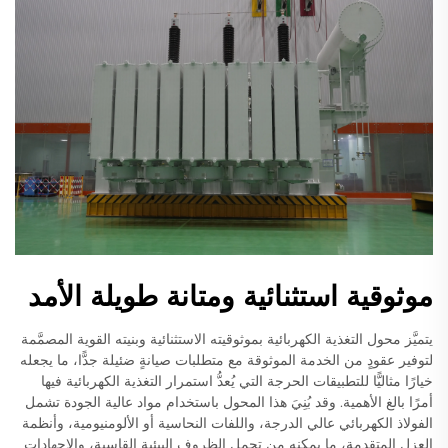
موثوقية استثنائية ومتانة طويلة الأمد
يتميَّز محول التغذية الكهربائية بموثوقيته الاستثنائية وبنيته القوية المصمَّمة
لتوفير عقودٍ من الخدمة الموثوقة مع متطلبات صيانةٍ ضئيلة جدًّا، ما يجعله
خيارًا مثاليًّا للتطبيقات الحرجة التي يُعدُّ استمرار التغذية الكهربائية فيها
أمرًا بالغ الأهمية. وقد بُنِيَ هذا المحول باستخدام مواد عالية الجودة تشمل
الفولاذ الكهربائي عالي الدرجة، واللفات النحاسية أو الألومنيومية، وأنظمة
العزل المتقدمة، ما يمكنه من تحمل الظروف البيئية القاسية، والإجهادات