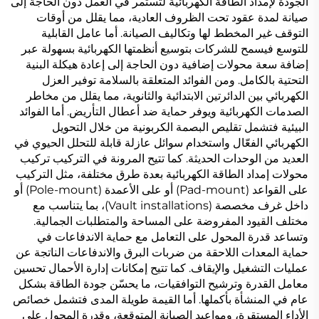
الجودة لإمداد الطاقة الكهربائية لتستمر في العمل دون الحاجة إلى
صيانة لمدة عقود تحت الظروف العادية، مما يقلل من أوقات
التوقف غير المخطط لها وتكاليف الصيانة. أما عامل القابلية
للتوسع فيسمح للشركات بتوسيع أنظمتها الكهربائية بسهولة عبر
إضافة سعة محولات إضافية دون الحاجة إلى إعادة هيكلة البنية
التحتية بالكامل. ومن الفوائد المتعلقة بالسلامة توفير العزل
الكهربائي بين الدائرتين الابتدائية والثانوية، مما يقلل من مخاطر
الصدمات الكهربائية ويوفر حماية ضد أعطال التأريض. أما الفوائد
البيئية فتشمل تقليص البصمة الكربونية من خلال التحويل
الكهربائي الفعّال واستخدام سوائل عازلة قابلة للتحلل الحيوي في
العديد من الوحدات الحديثة. كما تتيح المرونة في التركيب تركيب
محولات إمداد الطاقة الكهربائية بعدة طرق مختلفة، مثل التركيب
على القواعد (Pad-mount) أو على الأعمدة (Pole-mount) أو
داخل غرف مخصصة (Vault installations)، بما يتناسب مع
مختلف القيود المفروضة على المساحة والمتطلبات الجمالية.
وتساعد قدرة المحول على التعامل مع حماية الاندفاعات في
حماية المعدات اللاحقة من ضربات البرق والاندفاعات الناتجة عن
عمليات التشغيل والإيقاف. كما تتيح إمكانات إدارة الأحمال تحسين
معامل القدرة وترشيح التوافقيات، ما يحسّن جودة الطاقة بشكل
عام في المنشأة بأكملها. أما القيمة طويلة المدى فتشمل خصائص
الأداء المستقرة، ومواعيد الصيانة المتوقعة، وقدرة المحول على