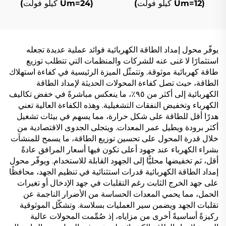
(Um=12 كيلو فولت)
(Um=24 كيلو فولت)
يوفّر محول إمداد الطاقة الكهربائية فوائد عملية عديدة تجعله
استثمارًا لا غنى عنه للشركات والمنظمات التي تتطلب توزيع
طاقة كهربائية موثوقة. وتتمثّل الميزة الرئيسية في كفاءة استهلاك
الطاقة، حيث تصل كفاءة المحولات الحديثة لإمداد الطاقة
الكهربائية إلى أكثر من ٩٥٪، ما ينعكس مباشرةً في خفض تكاليف
الكهرباء وتخفيض النفقات التشغيلية. وهذه الكفاءة العالية تعني
هدرًا أقل للطاقة على شكل حرارة، مما يسهم في بيئات تشغيل
أكثر برودة ويطيل عمر المعدات. ويتجلى الجدوى الاقتصادية من
خلال قدرة المحول على تحسين توزيع الطاقة، ما يسمح للمنشآت
بشراء الكهرباء عند جهود أعلى تكون فيها أسعار المرافق عادةً
أقل، ثم تخفيضها محليًّا إلى الجهود القابلة للاستخدام. ويوفّر محول
إمداد الطاقة الكهربائية قدرات استثنائية في تنظيم الجهد، محافظًا
على جهد الخرج الثابت رغم التقلبات في جهد الإدخال أو تغيرات
الحمل، مما يحمي المعدات الحساسة من الأضرار الناجمة عن
تقلبات الجهد ويضمن سير العمليات بسلاسة. وتشكّل الموثوقية
ركيزةً أساسيةً أخرى من مزاياه، إذ صُمِّمت المحولات عالية