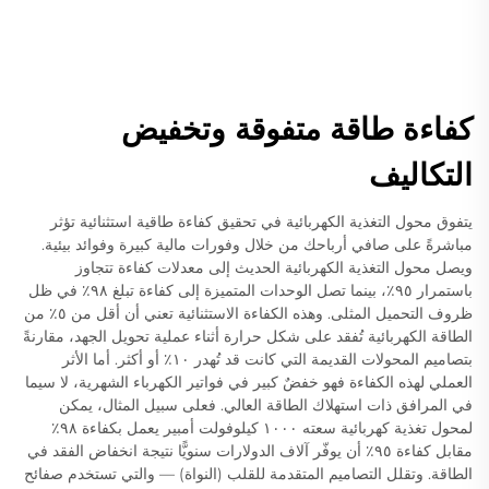
كفاءة طاقة متفوقة وتخفيض
التكاليف
يتفوق محول التغذية الكهربائية في تحقيق كفاءة طاقية استثنائية تؤثر
مباشرةً على صافي أرباحك من خلال وفورات مالية كبيرة وفوائد بيئية.
ويصل محول التغذية الكهربائية الحديث إلى معدلات كفاءة تتجاوز
باستمرار ٩٥٪، بينما تصل الوحدات المتميزة إلى كفاءة تبلغ ٩٨٪ في ظل
ظروف التحميل المثلى. وهذه الكفاءة الاستثنائية تعني أن أقل من ٥٪ من
الطاقة الكهربائية تُفقد على شكل حرارة أثناء عملية تحويل الجهد، مقارنةً
بتصاميم المحولات القديمة التي كانت قد تُهدر ١٠٪ أو أكثر. أما الأثر
العملي لهذه الكفاءة فهو خفضٌ كبير في فواتير الكهرباء الشهرية، لا سيما
في المرافق ذات استهلاك الطاقة العالي. فعلى سبيل المثال، يمكن
لمحول تغذية كهربائية سعته ١٠٠٠ كيلوفولت أمبير يعمل بكفاءة ٩٨٪
مقابل كفاءة ٩٥٪ أن يوفّر آلاف الدولارات سنويًّا نتيجة انخفاض الفقد في
الطاقة. وتقلل التصاميم المتقدمة للقلب (النواة) — والتي تستخدم صفائح