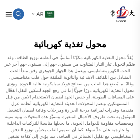
AR
محول تغذية كهربائية
يُعَدُّ محول التغذية الكهربائية مكوِّنًا أساسيًّا في أنظمة توزيع الطاقة، وقد
صُمِّم لتحويل تيار التيار المتناوب من مستوى جهدٍ إلى مستوى جهدٍ آخر عبر
الحث الكهرومغناطيسي. ويعمل هذا الجهاز الجوهري وفق مبدأ الحث
المتبادل بين اللفائف الابتدائية والثانوية الملتفة حول قلب مغناطيسي،
وغالبًا ما يُصنع هذا القلب من صفائح فولاذ سيليكونية عالية الجودة. ويؤدي
محول التغذية الكهربائية دورًا حيويًّا إما في رفع الجهد لتمكين النقل الفعّال
على المسافات الطويلة، أو خفض الجهد لضمان الاستخدام الآمن من قِبل
المستهلكين. وتضم المحولات الحديثة للتغذية الكهربائية أنظمة عزل
متقدمة وقدرات لمراقبة درجة الحرارة ومرحلات وقائية لضمان التشغيل
الموثوق به تحت ظروف الأحمال المتغيرة. وتتميَّز هذه المحولات ببنية متينة
ومحفظات مقاومة للعوامل الجوية، ما يجعلها مناسبةً للتركيبات الداخلية
والخارجية على حدٍّ سواء. كما أن تصميم القلب يحسِّن توزيع التدفق
المغناطيسي مع تقليل الخسائر في الطاقة، مما يؤدي إلى كفاءة تشغيل