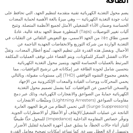
الطاقة
يضم محول التغذية الكهربائية تقنية متقدمة لتنظيم الجهد، التي تحافظ على
ثبات جودة التغذية الكهربائية — وهي ميزةٌ بالغة الأهمية لحماية المعدات
الحساسة وضمان الأداء التشغيلي الأمثل لجميع الأنظمة المتصلة. وتتيح
آليات تغيير التوصيلات (Taps) المتطورة ضبط الجهد بدقة عالية، عادةً
ضمن نطاق ±٥٪ من الجهد الاسمي، مع التعويض التلقائي عن التقلبات في
التغذية الواردة من شركة التوزيع والانخفاضات الجهدية الناجمة عن
الأحمال. وبفضل هذه القدرة على تنظيم الجهد، تُمنع أعطال المعدات، وتقلّ
حالات الفشل المبكر للمكونات، ويتم القضاء على توقف العمليات المكلفة
المرتبط بالعمليات الحساسة للجهد. ويتميز محول التغذية الكهربائية
بتحسين شامل لجودة الطاقة عبر إمكاناته في ترشيح التوافقيات، مما
يخفض مجموع التشوه التوافقي (THD) إلى مستويات مقبولة، وبالتالي
يحمي المحركات ووحدات القيادة والمعدات الإلكترونية من الإجهاد
والتسخن الناجمين عن التوافقيات. كما يشمل تصميم محول التغذية
الكهربائية حمايةً من الصواعق والانفجارات الكهربائية، وذلك عبر دمج
مقاومات الصواعق (Lightning Arresters) ومثبِّطات الانفجارات
(Surge Suppressors) التي تحمي النظام من فرط الجهود العابرة
الناتجة عن عمليات التشغيل/الإيقاف أو الأعطال أو الاضطرابات الجوية.
وتوفّر خصائص المقاومة الداخلية (Impedance) للمحول حدًّا طبيعيًّا
للتيار أثناء حالات الخطأ، ما ينسّق عمل أجهزة الحماية لتقليل الأضرار
وتسهيل إزالة العطل بسرعة. كما تساعد إمكانات تصحيح معامل القدرة