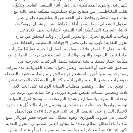
الكهربائية، والقوى الميكانيكية التي تطرأ أثناء التشغيل العادي. وتتكوَّن
القلب المغناطيسي من صفائح فولاذ سيليكونية مصنَّعة بدقة عالية مع
اتجاه حبوب مُحسَّن يحافظ على الخصائص المغناطيسية طوال عمر
المحول التشغيلي، مما يضمن أداءً و كفاءةً ثابتين. وتشمل بروتوكولات
الاختبار الشاملة التي تُطبَّق أثناء التصنيع اختبارات الجهد الاندفاعي،
وقياسات التفريغ الجزئي، والتدوير الحراري، وذلك للتحقق من قدرة
محول التغذية الكهربائية على تحمل الإجهادات التشغيلية والحفاظ على
سلامة العزل. كما توفر غلافات مقاومة للعوامل الجوية حمايةً للمكونات
الداخلية من الرطوبة والتلوث والتقلبات الشديدة في درجات الحرارة، مع
إمكانية اختيار تصنيفات بيئية مختلفة تشمل التركيبات الخارجية في
المناطق الساحلية أو الصناعية. ويضم محول التغذية الكهربائية عدة ميزات
رصد وحماية، منها أجهزة استشعار درجة الحرارة، وأنظمة تخفيف الضغط،
ومؤشرات مستوى الزيت، والتي تُنبِّه مبكرًا إلى المشكلات المحتملة قبل
أن تؤدي إلى أعطال. وتقتصر متطلبات الصيانة الوقائية على الحد الأدنى
عادةً، وتتضمن عمليات تفتيش بصرية دورية، وأخذ عينات من الزيت في
الوحدات المملوءة بالسوائل، وتشديد الموصلات، ما يسمح لفرق الصيانة
بتوجيه مواردها نحو أنظمة حرجة أخرى. وتشمل قدرات التحمُّل عند حدوث
الأعطال القدرة على التحميل الزائد، التي تبلغ عادةً ١٢٥٪ من الحمل
الاسمي في ظروف الطوارئ، وقوة التحمُّل عند حدوث قصرٍ كهربائي تمنع
التلف أثناء أعطال النظام. وعادةً ما يتجاوز العمر التصميمي لمحول التغذية
الكهربائية ٢٥ سنةً مع التركيب والصيانة السليمين، ما يوفِّر عائد استثمار