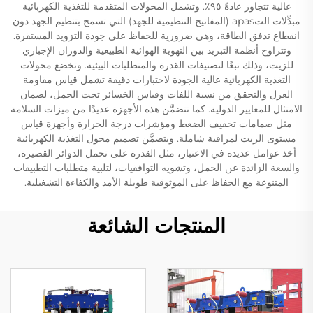
عالية تتجاوز عادةً ٩٥٪. وتشمل المحولات المتقدمة للتغذية الكهربائية
مبدِّلات التapas (المفاتيح التنظيمية للجهد) التي تسمح بتنظيم الجهد دون
انقطاع تدفق الطاقة، وهي ضرورية للحفاظ على جودة التزويد المستقرة.
وتتراوح أنظمة التبريد بين التهوية الهوائية الطبيعية والدوران الإجباري
للزيت، وذلك تبعًا لتصنيفات القدرة والمتطلبات البيئية. وتخضع محولات
التغذية الكهربائية عالية الجودة لاختبارات دقيقة تشمل قياس مقاومة
العزل والتحقق من نسبة اللفات وقياس الخسائر تحت الحمل، لضمان
الامتثال للمعايير الدولية. كما تتضمَّن هذه الأجهزة عديدًا من ميزات السلامة
مثل صمامات تخفيف الضغط ومؤشرات درجة الحرارة وأجهزة قياس
مستوى الزيت لمراقبة شاملة. ويتضمَّن تصميم محول التغذية الكهربائية
أخذ عوامل عديدة في الاعتبار، مثل القدرة على تحمل الدوائر القصيرة،
والسعة الزائدة عن الحمل، وتشويه التوافقيات، لتلبية متطلبات التطبيقات
المتنوعة مع الحفاظ على الموثوقية طويلة الأمد والكفاءة التشغيلية.
المنتجات الشائعة