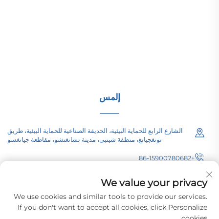
(المجموعة) المحدودة معدات نقل الطاقة عالية/منخفضة الجهد،
ومحولات الجر (110–330 كيلو فولت)، ومحطات فرعية مدمجة/
جاهزة للبنية التحتية للطاقة عالمياً. معتمدة من قبل ISO، وتركز
على البحث والتطوير منذ عام 1989. اطلب استشارة تقنية
اليوم.
إلمس
الشارع الرابع للحماية البيئية، الحديقة الصناعية للحماية البيئية، طريق
تونغجيانغ، منطقة شينبي، مدينة تشانغتشو، مقاطعة جيانغسو
+86-15900780682
[email protected]
We value your privacy
We use cookies and similar tools to provide our services.
If you don't want to accept all cookies, click Personalize
cookies.