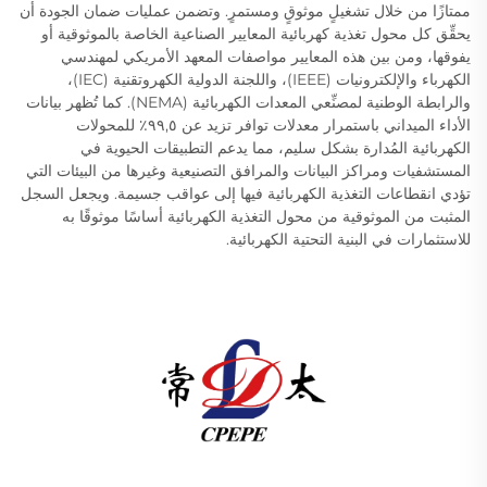
ممتازًا من خلال تشغيلٍ موثوقٍ ومستمرٍ. وتضمن عمليات ضمان الجودة أن
يحقِّق كل محول تغذية كهربائية المعايير الصناعية الخاصة بالموثوقية أو
يفوقها، ومن بين هذه المعايير مواصفات المعهد الأمريكي لمهندسي
الكهرباء والإلكترونيات (IEEE)، واللجنة الدولية الكهروتقنية (IEC)،
والرابطة الوطنية لمصنِّعي المعدات الكهربائية (NEMA). كما تُظهر بيانات
الأداء الميداني باستمرار معدلات توافر تزيد عن ٩٩,٥٪ للمحولات
الكهربائية المُدارة بشكل سليم، مما يدعم التطبيقات الحيوية في
المستشفيات ومراكز البيانات والمرافق التصنيعية وغيرها من البيئات التي
تؤدي انقطاعات التغذية الكهربائية فيها إلى عواقب جسيمة. ويجعل السجل
المثبت من الموثوقية من محول التغذية الكهربائية أساسًا موثوقًا به
للاستثمارات في البنية التحتية الكهربائية.
تقدم شركة تشانغتشو باسيفيك للتجهيزات الكهربائية