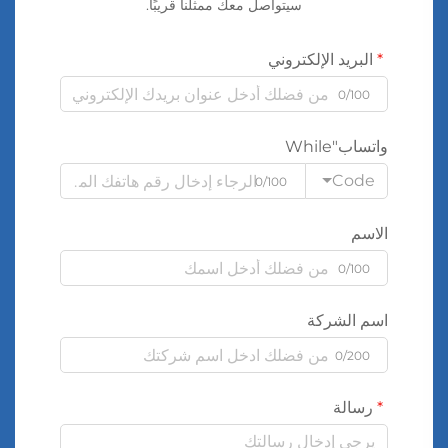
سيتواصل معك ممثلنا قريبًا.
البريد الإلكتروني
0/100
واتساب"While
Code
0/100
الاسم
0/100
اسم الشركة
0/200
رسالة