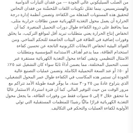
من الصلب السيليكوني عالي الجودة — من فقدان التيارات الدوامية
والهستريسيس، بينما تقلل تكوينات اللفات المُحسَّنة من فقدان النحاس
لتحقيق هذه المستويات المذهلة من الكفاءة. وتضمن أنظمة إدارة درجة
الحرارة أن يعمل محول التغذية الكهربائية ضمن نطاقات حرارية مثلى،
مما يحافظ على ذروة الكفاءة طوال دورات التحميل المتغيرة. كما أن
انخفاض إنتاج الحرارة يعني متطلبات تبريد أقل لمواقع التركيب، ما يخلق
وفورات إضافية في الطاقة في البيئات الخاضعة للتحكم المناخي. ومن
الفوائد البيئية انخفاض الانبعاثات الكربونية الناتجة عن تحسين كفاءة
استخدام الطاقة، مما يدعم أهداف الاستدامة المؤسسية ومتطلبات
الامتثال التنظيمي. وتبقى كفاءة محول التغذية الكهربائية مستقرة عبر
نسب التحميل المختلفة، مما يضمن أداءً ثابتًا سواء كان التشغيل عند ٢٥٪
أو ٥٠٪ أو عند السعة التحميلية الكاملة. وتضمن عمليات التصنيع عالية
الجودة أن تستمر هذه المكاسب في الكفاءة طوال عمر المحول التشغيلي،
الذي يتراوح عادةً بين ٢٥ و٣٠ سنة، ما يوفّر قيمة طويلة الأمد تتراكم مع
مرور الوقت من حيث التوفير المالي. كما أن فترة استرداد الاستثمار غالبًا
ما تتحقق خلال ٣ إلى ٥ سنوات فقط من وفورات الطاقة، ما يجعل محول
التغذية الكهربائية قرارًا ماليًّا رشيدًا للمنظمات المستقبلية التي تولي
الأولوية لكفاءة العمليات والتحكم في التكاليف.