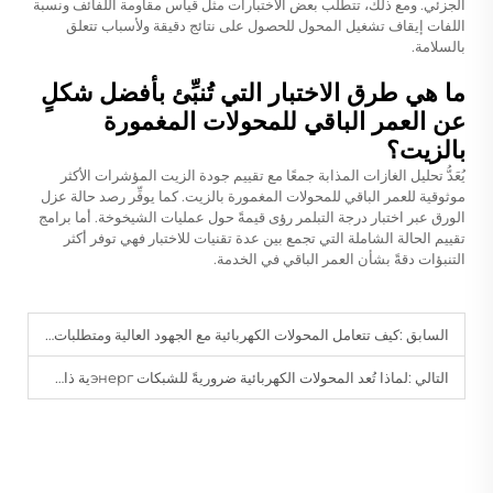
الجزئي. ومع ذلك، تتطلب بعض الاختبارات مثل قياس مقاومة اللفائف ونسبة
اللفات إيقاف تشغيل المحول للحصول على نتائج دقيقة ولأسباب تتعلق
بالسلامة.
ما هي طرق الاختبار التي تُنبِّئ بأفضل شكلٍ
عن العمر الباقي للمحولات المغمورة
بالزيت؟
يُعَدُّ تحليل الغازات المذابة جمعًا مع تقييم جودة الزيت المؤشرات الأكثر
موثوقية للعمر الباقي للمحولات المغمورة بالزيت. كما يوفِّر رصد حالة عزل
الورق عبر اختبار درجة التبلمر رؤى قيمةً حول عمليات الشيخوخة. أما برامج
تقييم الحالة الشاملة التي تجمع بين عدة تقنيات للاختبار فهي توفر أكثر
التنبؤات دقةً بشأن العمر الباقي في الخدمة.
السابق :
كيف تتعامل المحولات الكهربائية مع الجهود العالية ومتطلبات الأحمال الكبيرة؟
التالي :
لماذا تُعد المحولات الكهربائية ضروريةً للشبكات энергية ذات المقياس المرافق (Utility-Scale)؟