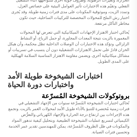
الحرارة، وتغيرات الرطوبة، وظروف جوية أخرى ستواجهها أثناء التشغيل
الفعلي. وتقيّم هذه الاختبارات تأثير العوامل البيئية على خصائص العزل،
وتمدد الزيت، وموثوقية المكونات على مدى فترات زمنية طويلة. وقد يُجرى
اختبار رش الملح للمحولات المخصصة للتركيبات الساحلية، حيث تكون
مخاطر التآكل مرتفعة.
يُحاكي اختبار الاهتزاز الإجهادات الميكانيكية التي تتعرض لها المحولات
المغمورة بالزيت نتيجة المعدات المجاورة، أو حمل الرياح، أو النشاط
الزلزالي. وتؤكد هذه الاختبارات أن الوصلات الداخلية تظل محكمة، وأن هيكل
الخزان قادرٌ على تحمل الاهتزازات التشغيلية دون أن يتسبب في تسريبات أو
مشاكل ميكانيكية أخرى. ويضمن مقاومة الاهتزاز المناسبة السلامة الهيكلية
على المدى الطويل.
اختبارات الشيخوخة طويلة الأمد
واختبارات دورة الحياة
بروتوكولات الشيخوخة المُسرّعة
تُحاكي اختبارات الشيخوخة المُسرَّعة سنوات من الإجهاد التشغيلي في
فترات زمنية مُختصرة للتنبؤ بالأداء طويل الأمد لمحولات الغمر بالزيت. وتجمع
هذه الإجراءات بين ارتفاع درجة الحرارة والإجهاد الكهربائي والتعرُّض
الكيميائي لتسريع عمليات الشيخوخة الطبيعية. وبتحليل كيفية تدهور المواد
والمكونات في ظل الظروف المُسرَّعة، يمكن للمهندسين تقدير عمر الخدمة
وتحسين فترات الصيانة.