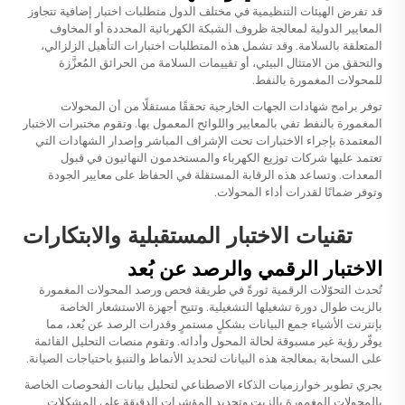
قد تفرض الهيئات التنظيمية في مختلف الدول متطلبات اختبار إضافية تتجاوز
المعايير الدولية لمعالجة ظروف الشبكة الكهربائية المحددة أو المخاوف
المتعلقة بالسلامة. وقد تشمل هذه المتطلبات اختبارات التأهيل الزلزالي،
والتحقق من الامتثال البيئي، أو تقييمات السلامة من الحرائق المُعزَّزة
للمحولات المغمورة بالنفط.
توفر برامج شهادات الجهات الخارجية تحققًا مستقلًا من أن المحولات
المغمورة بالنفط تفي بالمعايير واللوائح المعمول بها. وتقوم مختبرات الاختبار
المعتمدة بإجراء الاختبارات تحت الإشراف المباشر وإصدار الشهادات التي
تعتمد عليها شركات توزيع الكهرباء والمستخدمون النهائيون في قبول
المعدات. وتساعد هذه الرقابة المستقلة في الحفاظ على معايير الجودة
وتوفر ضمانًا لقدرات أداء المحولات.
تقنيات الاختبار المستقبلية والابتكارات
الاختبار الرقمي والرصد عن بُعد
تُحدث التحوّلات الرقمية ثورةً في طريقة فحص ورصد المحولات المغمورة
بالزيت طوال دورة تشغيلها التشغيلية. وتتيح أجهزة الاستشعار الخاصة
بإنترنت الأشياء جمع البيانات بشكلٍ مستمرٍ وقدرات الرصد عن بُعد، مما
يوفّر رؤية غير مسبوقة لحالة المحول وأدائه. وتقوم منصات التحليل القائمة
على السحابة بمعالجة هذه البيانات لتحديد الأنماط والتنبؤ باحتياجات الصيانة.
يجري تطوير خوارزميات الذكاء الاصطناعي لتحليل بيانات الفحوصات الخاصة
بالمحولات المغمورة بالزيت وتحديد المؤشرات الدقيقة على المشكلات