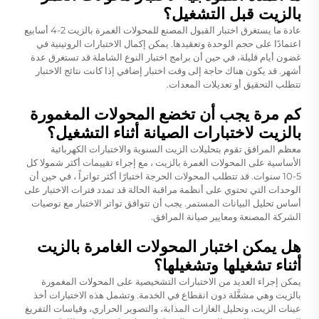
بالزيت قبل التشغيل؟
عادة ما يستغرق اختبار القبول المصنع للمحولات الغمرة بالزيت 2-4 أسابيع
اعتمادًا على حجم الوحدة وتعقيدها. يمكن إكمال الاختبارات الروتينية في
غضون أيام قليلة، في حين أن برامج اختبار النوع الشاملة قد تستغرق عدة
أشهر. قد يكون هناك حاجة إلى وقت اختبار إضافي إذا كانت نتائج الاختبار
تتطلب التحقيق أو تعديلات المعدات.
كم مرة يجب أن تخضع المحولات المغمورة
بالزيت لاختبارات الصيانة أثناء التشغيل؟
معظم المرافق تقوم بتحليلات الزيت السنوية والاختبارات الكهربائية
الأساسية على المحولات الغمرة بالزيت ، مع إجراء تقييمات أكثر شمولا كل
5-10 سنوات. قد تتطلب المحولات الحرجة اختبارًا أكثر تواتراً ، في حين أن
الوحدات التي تحتوي على أنظمة مراقبة الحالة قد تمدد فترات الاختبار على
أساس تحليل البيانات المستمر. يجب أن تتوافق تواتر الاختبار مع توصيات
الشركة المصنعة ومعايير صيانة المرافق.
هل يمكن اختبار المحولات الغامرة بالزيت
أثناء تشغيلها وتشغيلها؟
يمكن إجراء العديد من الاختبارات التشخيصية على المحولات المغمورة
بالزيت وهي مشغَّلة دون انقطاع في الخدمة. وتشمل هذه الاختبارات أخذ
عينات الزيت، وتحليل الغازات المذابة، والتصوير الحراري، وقياسات التفريغ