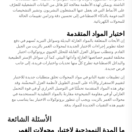
الناشئة. ويمكن لهذه الأنظمة معالجة كمّ هائل من البيانات التشغيلية للتعرّف
على الأنماط التي قد يغفل عنها المشغلون البشريون. وتشير التشخيصات
المدعومة بالذكاء الاصطناعي إلى تحسين دقة وتزامن تقييمات الحالة
للمحولات الكهربائية.
اختبار المواد المتقدمة
إن الأبحاث المتعلقة بالمواد العازلة البديلة وسوائل التبريد تُسهم في دفع
عجلة تطوير إجراءات الاختبار الجديدة لمحولات الغمر بالزيت من الجيل
القادم. وتتطلب سوائل العزل القابلة للتحلل الحيوي بروتوكولات اختبار
مختلفة لتقييم خصائصها العازلة وأدائها البيئي. كما أن سوائل الإستر الطبيعية
والبدائل الاصطناعية تطرح كلٌّ منها تحديات واختبارات فريدة، إلى جانب
فرص جديدة.
إن تطبيقات تقنية النانو في مواد المحولات تخلق متطلبات جديدة للاختبار
لتقييم الاستقرار والأداء على المدى الطويل لأنظمة العزل المحسَّنة. وقد
توفر هذه المواد المتقدمة تحسُّنًا في التوصيل الحراري أو في قوة التحمل
العازلي أو في مقاومة الشيخوخة مقارنةً بالمواد التقليدية المستخدمة في
محولات الغمر بالزيت. ويجب أن تتطور بروتوكولات الاختبار بما يتناسب مع
تقييم هذه التقنيات الجديدة للمواد بدقة.
الأسئلة الشائعة
ما المدة النموذجية لاختبار محولات الغمر