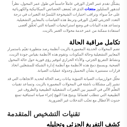
يشكِّل تقدم عمر العزل الورقي عاملاً حاسماً في طول عمر المحول، نظراً
لتدهور السليلوز
منتجات
الذي قد يُضعف الخصائص الميكانيكية والكهربائية
على حدٍّ سواء. وتراقب اختبارات الشيخوخة المُسرَّعة التغيرات في درجة
التعدد الجزيئي للعزل الورقي وتربط هذه القياسات بالمعايير التشغيلية.
وتساعد هذه البيانات في وضع استراتيجيات الصيانة التي تُحقِّق أقصى
استفادة ممكنة من عمر خدمة محولات الغمر بالزيت.
تكامل مراقبة الحالة
تضم المحولات الحديثة المغمورة بالزيت أنظمة رصد متطورة تقيّم باستمرار
المعايير التشغيلية وحالة المكونات. وتقوم هذه الأنظمة بقياس جودة الزيت،
ونشاط التفريغ الجزئي، والأداء الحراري لتوفير رؤى فورية حول حالة المحول
الصحية. ويسمح دمج هذه الأنظمة مع أنظمة إدارة الشبكة للمشغلين اتخاذ
قرارات مستنيرة بشأن التحميل وجدولة عمليات الصيانة.
تحلّل خوارزميات الصيانة التنبؤية بيانات رصد الحالة لتحديد الاتجاهات التي قد
تشير إلى مشكلات ناشئة في المحولات المغمورة بالزيت. وتساعد تقنيات
التعلّم الآلي في التمييز بين التغيرات التشغيلية الطبيعية والظروف غير
الطبيعية التي تتطلب اهتمامًا. ويتيح هذا النهج إجراء صيانة استباقية تمنع
حدوث الأعطال مع تجنّب التدخلات غير الضرورية.
تقنيات التشخيص المتقدمة
كشف التفريغ الجزئي وتحليله