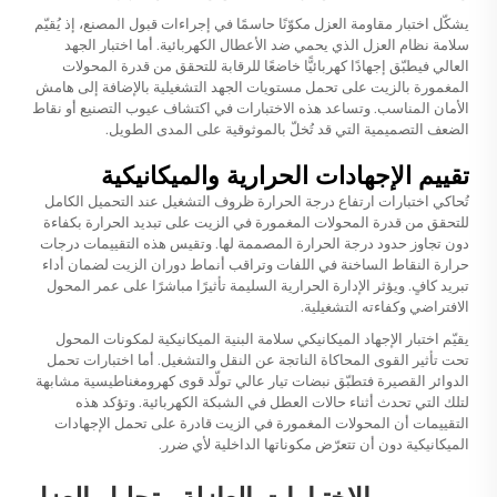
يشكّل اختبار مقاومة العزل مكوّنًا حاسمًا في إجراءات قبول المصنع، إذ يُقيّم
سلامة نظام العزل الذي يحمي ضد الأعطال الكهربائية. أما اختبار الجهد
العالي فيطبّق إجهادًا كهربائيًّا خاضعًا للرقابة للتحقق من قدرة المحولات
المغمورة بالزيت على تحمل مستويات الجهد التشغيلية بالإضافة إلى هامش
الأمان المناسب. وتساعد هذه الاختبارات في اكتشاف عيوب التصنيع أو نقاط
الضعف التصميمية التي قد تُخلّ بالموثوقية على المدى الطويل.
تقييم الإجهادات الحرارية والميكانيكية
تُحاكي اختبارات ارتفاع درجة الحرارة ظروف التشغيل عند التحميل الكامل
للتحقق من قدرة المحولات المغمورة في الزيت على تبديد الحرارة بكفاءة
دون تجاوز حدود درجة الحرارة المصممة لها. وتقيس هذه التقييمات درجات
حرارة النقاط الساخنة في اللفات وتراقب أنماط دوران الزيت لضمان أداء
تبريد كافٍ. ويؤثر الإدارة الحرارية السليمة تأثيرًا مباشرًا على عمر المحول
الافتراضي وكفاءته التشغيلية.
يقيّم اختبار الإجهاد الميكانيكي سلامة البنية الميكانيكية لمكونات المحول
تحت تأثير القوى المحاكاة الناتجة عن النقل والتشغيل. أما اختبارات تحمل
الدوائر القصيرة فتطبّق نبضات تيار عالي تولّد قوى كهرومغناطيسية مشابهة
لتلك التي تحدث أثناء حالات العطل في الشبكة الكهربائية. وتؤكد هذه
التقييمات أن المحولات المغمورة في الزيت قادرة على تحمل الإجهادات
الميكانيكية دون أن تتعرّض مكوناتها الداخلية لأي ضرر.