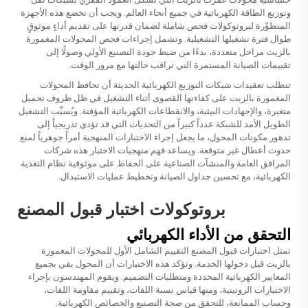
وتوزيع الطاقة الكهربائية في جميع أنحاء العالم. ويجب أن تخضع هذه الأجهزة
المتطوِّرة لبروتوكولات فحص شاملة لضمان قدرتها على تقديم أداءٍ موثوقٍ
طوال فترة تشغيلها التشغيلية. وتشمل إجراءات فحص المحولات المغمورة
بالزيت مراحل متعددة، بدءًا من ضبط جودة التصنيع الأولي وصولًا إلى
تقييمات الصيانة المستمرة التي تراقب حالتها مع مرور الوقت.
تتطلب تعقيدات شبكات التوزيع الكهربائية الحديثة أن تحافظ المحولات
المغمورة بالزيت على كفاءتها القصوى أثناء التشغيل في ظل ظروف تحميل
متغيرة، والإجهادات البيئية، والانقطاعات الكهربائية المؤقتة. ويُسبِّب التشغيل
الطويل الأمد للشبكة عدداً كبيراً من التحديات التي قد تؤدي تدريجياً إلى
تدهور مكونات المحول، ما يجعل إجراء الاختبارات المنهجية أمراً جوهرياً لمنع
حدوث أعطال غير متوقعة. ويساعد فهم منهجيات الاختبار هذه شركات
المرافق العامة والمنشآت الصناعية على الحفاظ على موثوقية نظام التغذية
الكهربائية، مع تحسين جداول الصيانة وتخطيط عمليات الاستبدال.
بروتوكولات اختبار قبول المصنع
التحقق من الأداء الكهربائي
تمثل اختبارات قبول المصنع التقييم الشامل الأول للمحولات المغمورة
بالزيت قبل دخولها الخدمة. وتؤكد هذه الاختبارات أن المحول يفي بجميع
المعايير الكهربائية المحددة ومتطلبات التصميم. ويقوم المهندسون بإجراء
الاختبارات الروتينية، ومنها قياس نسبة اللفات، وتقييم مقاومة اللفات،
وحساب الممانعة، للتحقق من صحة التصنيع والخصائص الكهربائية.