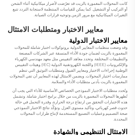
كانت المحولات المغمورة بالزيت قد تعرّضت لأضرار ميكانيكية أثناء الشحن
أو التركيب أو التشغيل. كما يمكن للقياسات المنتظمة لاستجابة التردد تتبع
التغيرات الميكانيكية مع مرور الزمن وتوجيه قرارات الصيانة.
معايير الاختبار ومتطلبات الامتثال
معايير الاختبار الدولية
وقد وضعت منظمات المعايير الدولية بروتوكولات اختبار شاملة للمحولات
المغمورة بالزيت لضمان جودة الأداء المتسقة عبر الشركات المصنعة
والتطبيقات المختلفة. وتحدد معاهد التقييس مثل معهد مهندسي الكهرباء
والإلكترونيات (IEEE) واللجنة الكهروتقنية الدولية (IEC) وهيئات التقييس
الوطنية إجراءات الاختبار ومعايير القبول ومتطلبات التوثيق التي تنظم
ممارسات اختبار المحولات. ويضمن الامتثال لهذه المعايير أن تفي المحولات
المغمورة بالزيت بأدنى متطلبات الأداء والسلامة.
وتُحدد متطلبات الاختبار النموذجي الخصائص الأساسية للأداء التي يجب أن
تُظهرها المحولات المغمورة بالزيت من خلال برامج اختبار شاملة. وتشمل
هذه الاختبارات التحقق من ارتفاع درجة الحرارة، وقدرة التحمل في حالة
حدوث قصر كهربائي، وتأكيد مستوى العزل. وتؤكِّد نتائج الاختبار النموذجي
صحة التصميم وعمليات التصنيع المستخدمة لإنتاج طرازات المحولات
المحددة.
الامتثال التنظيمي والشهادة