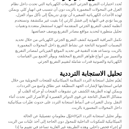
تُحدد اختبارات التفريغ الجزئي التفريغات الكهربائية التي تحدث داخل نظام
العزل في المحولات المغمورة بالزيت دون أن تتسبب في انهيارٍ كلي. ويمكن
لهذه الأحداث الكهربائية الصغيرة أن تؤدي تدريجيًّا إلى تآكل مواد العزل،
وربما تؤدي في النهاية إلى فشل كارثي إذا بقيت غير مكتشفة. وتستخدم
أنظمة كشف التفريغ الجزئي المتقدمة أجهزة استشعار متعددة وتقنيات
تحليل متطورة لتحديد مواقع مصادر التفريغ ووصف خصائصها.
تكمل المراقبة الصوتية كشف التفريغ الجزئي الكهربائي من خلال تحديد
البصمات الصوتية الناتجة عن نشاط التفريغ داخل المحولات المغمورة
بالزيت. وتساعد هذه التقنية في تحديد الموقع الفيزيائي لمصادر التفريغ
والتمييز بين أنواع ظواهر التفريغ المختلفة. ويوفّر الجمع بين القياسات
الكهربائية والصوتية قدرات شاملة لتقييم التفريغ الجزئي.
تحليل الاستجابة الترددية
يُقيّم تحليل استجابة التردد السلامة الميكانيكية للفتحات التحويلية من خلال
قياس استجابتها لإشارات الجهد المطبَّقة عبر نطاق واسع من الترددات.
ويمكن لهذه الطريقة الكشف عن تشوهات الفتحات أو حركة القلب أو
مشاكل الاتصال الناتجة عن قوى الدوائر القصيرة أو الأضرار التي تحدث أثناء
النقل. وتدل التغيرات في أنماط استجابة التردد على حدوث تغيّرات ميكانيكية
داخل المحولات المغمورة بالزيت.
يوفّر تحليل استجابة التردد المétَحَوِّل معلوماتٍ تفصيليةً عن الحالة
الميكانيكية للمكونات الداخلية للمحول دون الحاجة إلى أخذ عيّنات من الزيت
أو إجراء فحص داخلي. وهذه الطريقة غير الغازية تساعد في تقييم ما إذا