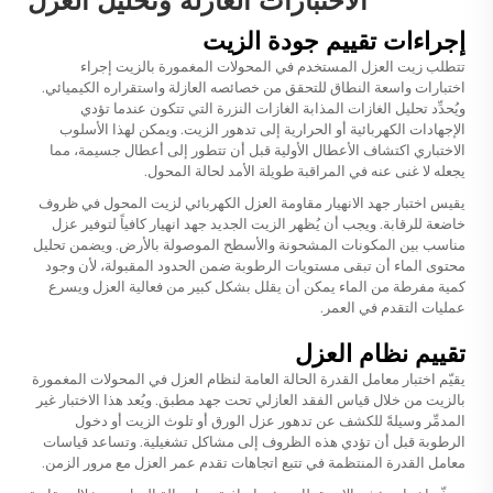
الاختبارات العازلة وتحليل العزل
إجراءات تقييم جودة الزيت
تتطلب زيت العزل المستخدم في المحولات المغمورة بالزيت إجراء
اختبارات واسعة النطاق للتحقق من خصائصه العازلة واستقراره الكيميائي.
ويُحدِّد تحليل الغازات المذابة الغازات النزرة التي تتكون عندما تؤدي
الإجهادات الكهربائية أو الحرارية إلى تدهور الزيت. ويمكن لهذا الأسلوب
الاختباري اكتشاف الأعطال الأولية قبل أن تتطور إلى أعطال جسيمة، مما
يجعله لا غنى عنه في المراقبة طويلة الأمد لحالة المحول.
يقيس اختبار جهد الانهيار مقاومة العزل الكهربائي لزيت المحول في ظروف
خاضعة للرقابة. ويجب أن يُظهر الزيت الجديد جهد انهيار كافياً لتوفير عزل
مناسب بين المكونات المشحونة والأسطح الموصولة بالأرض. ويضمن تحليل
محتوى الماء أن تبقى مستويات الرطوبة ضمن الحدود المقبولة، لأن وجود
كمية مفرطة من الماء يمكن أن يقلل بشكل كبير من فعالية العزل ويسرع
عمليات التقدم في العمر.
تقييم نظام العزل
يقيّم اختبار معامل القدرة الحالة العامة لنظام العزل في المحولات المغمورة
بالزيت من خلال قياس الفقد العازلي تحت جهد مطبق. ويُعد هذا الاختبار غير
المدمِّر وسيلةً للكشف عن تدهور عزل الورق أو تلوث الزيت أو دخول
الرطوبة قبل أن تؤدي هذه الظروف إلى مشاكل تشغيلية. وتساعد قياسات
معامل القدرة المنتظمة في تتبع اتجاهات تقدم عمر العزل مع مرور الزمن.