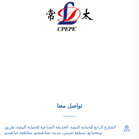
تقدم شركة تشانغتشو باسيفيك للتجهيزات الكهربائية
(المجموعة) المحدودة معدات نقل الطاقة عالية/منخفضة الجهد،
ومحولات الجر (110–330 كيلو فولت)، ومحطات فرعية مدمجة/
جاهزة للبنية التحتية للطاقة عالمياً. معتمدة من قبل ISO، وتركز
على البحث والتطوير منذ عام 1989. اطلب استشارة تقنية
اليوم.
تواصل معنا
الشارع الرابع للحماية البيئية، الحديقة الصناعية للحماية البيئية، طريق
تونغجيانغ، منطقة شينبي، مدينة تشانغتشو، مقاطعة جيانغسو