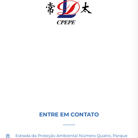
A Changzhou Pacific Electric Power Equipment
(Group) Co., Ltd. fornece equipamentos de
transmissão de energia de alta/baixa tensão,
transformadores de tração (110–330kV) e
subestações embutidas/compactas para
infraestrutura energética global. Certificada pela
ISO, impulsionada por P&D desde 1989. Solicite
uma consulta técnica hoje.
ENTRE EM CONTATO
Estrada da Proteção Ambiental Número Quatro, Parque