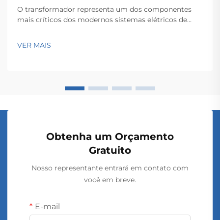
O transformador representa um dos componentes
mais críticos dos modernos sistemas elétricos de
potência, servindo como a espinha dorsal para a
transmissão e distribuição eficientes de energia ao
VER MAIS
longo de extensas redes. Esses dispositivos
eletromagnéticos permitem a conversão contínua...
Obtenha um Orçamento
Gratuito
Nosso representante entrará em contato com
você em breve.
E-mail