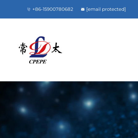
+86-15900780682
[email protected]