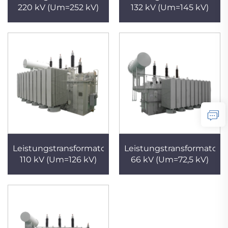
220 kV (Um=252 kV)
132 kV (Um=145 kV)
Leistungstransformator
Leistungstransformator
110 kV (Um=126 kV)
66 kV (Um=72,5 kV)