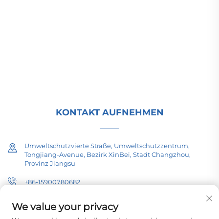
Energieübertragung, Traktionstransformatoren
(110–330 kV) sowie ortsfeste und kompakte
Umspannstationen für die globale
Energieinfrastruktur. Seit 1989 ISO-zertifiziert und
forschungsorientiert. Fordern Sie heute eine
technische Beratung an.
KONTAKT AUFNEHMEN
Umweltschutzvierte Straße, Umweltschutzzentrum,
Tongjiang-Avenue, Bezirk XinBei, Stadt Changzhou,
Provinz Jiangsu
+86-15900780682
[email protected]
We value your privacy