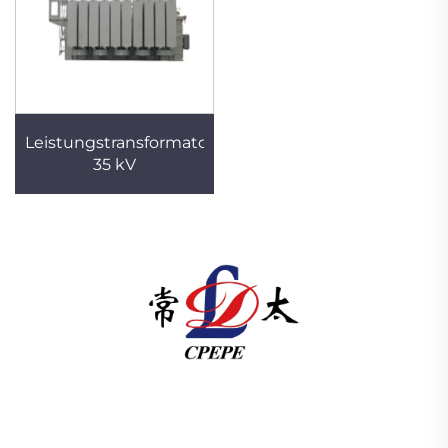
Leistungstransformator
35 kV
Changzhou Pacific Electric Power Equipment
(Group) Co., Ltd. bietet Hoch- und
Niederspannungsanlagen für die