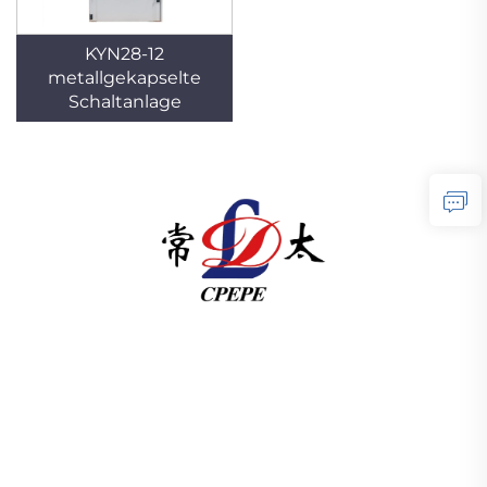
KYN28-12
metallgekapselte
Schaltanlage
Changzhou Pacific Electric Power Equipment
(Group) Co., Ltd. bietet Hoch- und
Niederspannungsanlagen für die
Energieübertragung, Traktionstransformatoren
(110–330 kV) sowie ortsfeste und kompakte
Umspannstationen für die globale