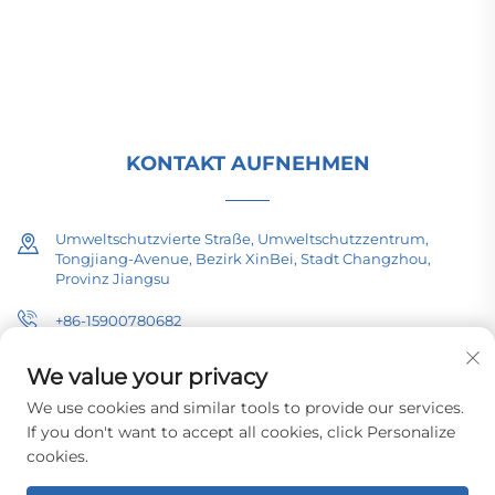
Energieinfrastruktur. Seit 1989 ISO-zertifiziert und
forschungsorientiert. Fordern Sie heute eine
technische Beratung an.
KONTAKT AUFNEHMEN
Umweltschutzvierte Straße, Umweltschutzzentrum,
Tongjiang-Avenue, Bezirk XinBei, Stadt Changzhou,
Provinz Jiangsu
+86-15900780682
[email protected]
We value your privacy
We use cookies and similar tools to provide our services.
If you don't want to accept all cookies, click Personalize
cookies.
Urheberrecht © 2026 Changzhou Pacific Electric Equipment (Group)
Co., Ltd. Alle Rechte vorbehalten.
Datenschutzrichtlinie