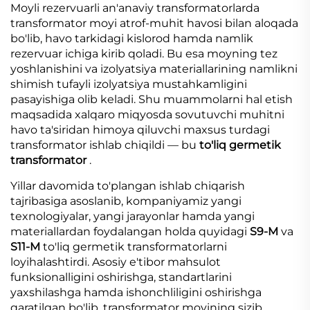
Moyli rezervuarli an'anaviy transformatorlarda
transformator moyi atrof-muhit havosi bilan aloqada
bo'lib, havo tarkidagi kislorod hamda namlik
rezervuar ichiga kirib qoladi. Bu esa moyning tez
yoshlanishini va izolyatsiya materiallarining namlikni
shimish tufayli izolyatsiya mustahkamligini
pasayishiga olib keladi. Shu muammolarni hal etish
maqsadida xalqaro miqyosda sovutuvchi muhitni
havo ta'siridan himoya qiluvchi maxsus turdagi
transformator ishlab chiqildi — bu
to'liq germetik
transformator
.
Yillar davomida to'plangan ishlab chiqarish
tajribasiga asoslanib, kompaniyamiz yangi
texnologiyalar, yangi jarayonlar hamda yangi
materiallardan foydalangan holda quyidagi
S9-M
va
S11-M
to'liq germetik transformatorlarni
loyihalashtirdi. Asosiy e'tibor mahsulot
funksionalligini oshirishga, standartlarini
yaxshilashga hamda ishonchliligini oshirishga
qaratilgan bo'lib, transformator moyining sizib