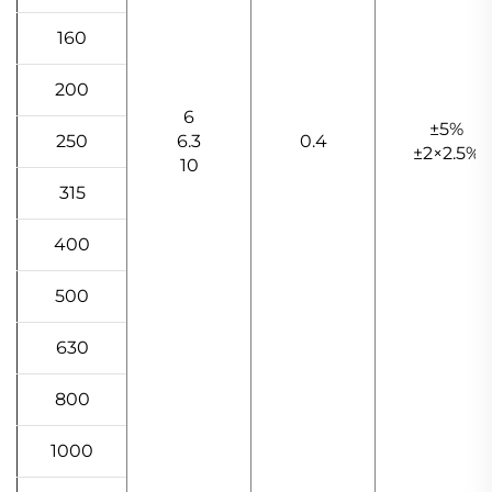
160
200
6
±5%
250
6.3
0.4
±2×2.5%
10
315
400
500
630
800
1000