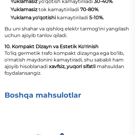
Yuklamasiz
yo'qotish kamaytiriladi
30-40%
.
Yuklamasiz
tok kamaytiriladi
70-80%
.
Yuklama yo'qotishi
kamaytiriladi
5-10%.
Bu uni shahar va qishloq elektr tarmog'ini yangilash
uchun ajoyib tanlov qiladi.
10. Kompakt Dizayn va Estetik Ko'rinish
To'liq germetik trafo kompakt dizaynga ega bo'lib,
o'rnatish maydonini kamaytiradi, shu sababli ham
ajoyib hisoblanadi
xavfsiz, yuqori sifatli
mahsuldan
foydalansangiz.
Boshqa mahsulotlar