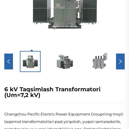
6 kV Taqsimlash Transformatori
(Um=7,2 kV)
Changzhou Pacific Electric Power Equipment Groupning moyli
taqsimot transformatorlari past yo'qotish, yuqori samaradorlik,
past shovqin va yuqori ishonchlilikka ega. Optimallashtirilgan