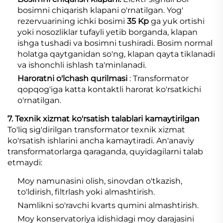
bosimni chiqarish klapani o'rnatilgan. Yog'
rezervuarining ichki bosimi
35 Kp
ga yuk ortishi
yoki nosozliklar tufayli yetib borganda, klapan
ishga tushadi va bosimni tushiradi. Bosim normal
holatga qaytganidan so'ng, klapan qayta tiklanadi
va ishonchli ishlash ta'minlanadi.
Haroratni o'lchash qurilmasi
: Transformator
qopqog'iga katta kontaktli harorat ko'rsatkichi
o'rnatilgan.
7. Texnik xizmat ko'rsatish talablari kamaytirilgan
To'liq sig'dirilgan transformator texnik xizmat
ko'rsatish ishlarini ancha kamaytiradi. An'anaviy
transformatorlarga qaraganda, quyidagilarni talab
etmaydi:
Moy namunasini olish, sinovdan o'tkazish,
to'ldirish, filtrlash yoki almashtirish.
Namlikni so'ravchi kvarts qumini almashtirish.
Moy konservatoriya idishidagi moy darajasini