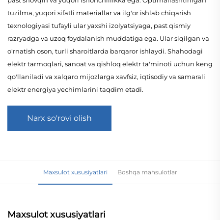
tuzilma, yuqori sifatli materiallar va ilg'or ishlab chiqarish
texnologiyasi tufayli ular yaxshi izolyatsiyaga, past qismiy
razryadga va uzoq foydalanish muddatiga ega. Ular siqilgan va
o'rnatish oson, turli sharoitlarda barqaror ishlaydi. Shahodagi
elektr tarmoqlari, sanoat va qishloq elektr ta'minoti uchun keng
qo'llaniladi va xalqaro mijozlarga xavfsiz, iqtisodiy va samarali
elektr energiya yechimlarini taqdim etadi.
Narx so'rovi olish
Maxsulot xususiyatlari
Boshqa mahsulotlar
Maxsulot xususiyatlari