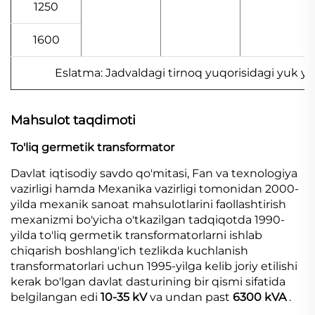
1250
1600
Eslatma: Jadvaldagi tirnoq yuqorisidagi yuk yo'
Mahsulot taqdimoti
To'liq germetik transformator
Davlat iqtisodiy savdo qo'mitasi, Fan va texnologiya
vazirligi hamda Mexanika vazirligi tomonidan 2000-
yilda mexanik sanoat mahsulotlarini faollashtirish
mexanizmi bo'yicha o'tkazilgan tadqiqotda 1990-
yilda to'liq germetik transformatorlarni ishlab
chiqarish boshlang'ich tezlikda kuchlanish
transformatorlari uchun 1995-yilga kelib joriy etilishi
kerak bo'lgan davlat dasturining bir qismi sifatida
belgilangan edi
10-35 kV
va undan past
6300 kVA
.