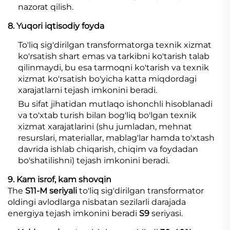
nazorat qilish.
8. Yuqori iqtisodiy foyda
To'liq sig'dirilgan transformatorga texnik xizmat
ko'rsatish shart emas va tarkibni ko'tarish talab
qilinmaydi, bu esa tarmoqni ko'tarish va texnik
xizmat ko'rsatish bo'yicha katta miqdordagi
xarajatlarni tejash imkonini beradi.
Bu sifat jihatidan mutlaqo ishonchli hisoblanadi
va to'xtab turish bilan bog'liq bo'lgan texnik
xizmat xarajatlarini (shu jumladan, mehnat
resurslari, materiallar, mablag'lar hamda to'xtash
davrida ishlab chiqarish, chiqim va foydadan
bo'shatilishni) tejash imkonini beradi.
9. Kam isrof, kam shovqin
The
S11-M seriyali
to'liq sig'dirilgan transformator
oldingi avlodlarga nisbatan sezilarli darajada
energiya tejash imkonini beradi
S9
seriyasi.