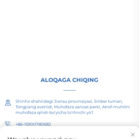
(Group) Co., Ltd. global energo infratuzilmasi
uchun yuqori/past kuchlanishli elektr uzatish
uskunalari, tortish transformatorlari (110–330 kV),
maydonga o'rnatiladigan/yig'ili tarmoq
punktlarini taqdim etadi. 1989-yildan beri ISO
sertifikatlangan, ilmiy-tadqiqotga asoslangan
faoliyat. Hoziroq texnik maslahat so'rang.
ALOQAGA CHIQING
Shinho shahridagi Jiansu provinsiyasi, Sinbei tuman,
Tongjiang avenidi, Muhofaza sanoat parki, Atrof-muhitni
muhofaza qilish bo'yicha to'rtinchi yo'l
+86-15900780682
[email protected]