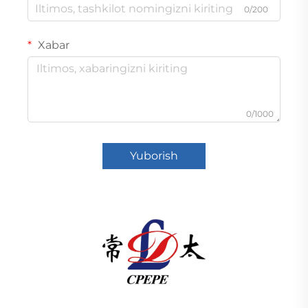
0/200
Xabar
0/1000
Yuborish
Changzhou Pacific Electric Power Equipment