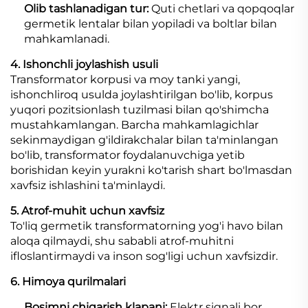
Olib tashlanadigan tur:
Quti chetlari va qopqoqlar
germetik lentalar bilan yopiladi va boltlar bilan
mahkamlanadi.
4. Ishonchli joylashish usuli
Transformator korpusi va moy tanki yangi,
ishonchliroq usulda joylashtirilgan bo'lib, korpus
yuqori pozitsionlash tuzilmasi bilan qo'shimcha
mustahkamlangan. Barcha mahkamlagichlar
sekinmaydigan g'ildirakchalar bilan ta'minlangan
bo'lib, transformator foydalanuvchiga yetib
borishidan keyin yurakni ko'tarish shart bo'lmasdan
xavfsiz ishlashini ta'minlaydi.
5. Atrof-muhit uchun xavfsiz
To'liq germetik transformatorning yog'i havo bilan
aloqa qilmaydi, shu sababli atrof-muhitni
ifloslantirmaydi va inson sog'ligi uchun xavfsizdir.
6. Himoya qurilmalari
Bosimni chiqarish klapani:
Elektr signali bor