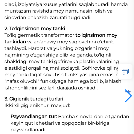
oladi, izolyatsiya xususiyatlarini saqlab turadi hamda
muntazam ravishda moy namunasini olish va
sinovdan o'tkazish zarurati tugdiradi.
2. To'lqinsimon moy tanki
To'liq germetik transformator
to'lqinsimon moy
tankidan
va an'anaviy moy saqlovchini o'chirib
tashlaydi. Harorat va yukning o'zgarishi moy
hajmining o'zgarishiga olib kelganda, to'lqinli
shakldagi moy tanki gofrirovka plastinkalarining
elastikligi orqali hajmni sozlaydi. Gofrirovka qilingan
moy tanki faqat sovutish funksiyasigina emas, balki
"nafas oluvchi" funksiyaga ham ega bo'lib, ishlash
ishonchliligini sezilarli darajada oshiradi.
3. Gigienik turdagi turlari
Ikki xil gigienik turi mavjud:
Payvandlangan tur:
Barcha sinovlardan o'tgandan
keyin quti chetlari va qopqoqlar bir-biriga
payvandlanadi.