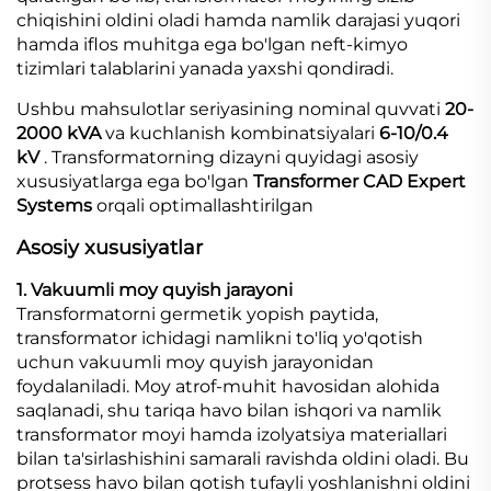
chiqishini oldini oladi hamda namlik darajasi yuqori
hamda iflos muhitga ega bo'lgan neft-kimyo
tizimlari talablarini yanada yaxshi qondiradi.
Ushbu mahsulotlar seriyasining nominal quvvati
20-
2000 kVA
va kuchlanish kombinatsiyalari
6-10/0.4
kV
. Transformatorning dizayni quyidagi asosiy
xususiyatlarga ega bo'lgan
Transformer CAD Expert
Systems
orqali optimallashtirilgan
Asosiy xususiyatlar
1. Vakuumli moy quyish jarayoni
Transformatorni germetik yopish paytida,
transformator ichidagi namlikni to'liq yo'qotish
uchun vakuumli moy quyish jarayonidan
foydalaniladi. Moy atrof-muhit havosidan alohida
saqlanadi, shu tariqa havo bilan ishqori va namlik
transformator moyi hamda izolyatsiya materiallari
bilan ta'sirlashishini samarali ravishda oldini oladi. Bu
protsess havo bilan qotish tufayli yoshlanishni oldini