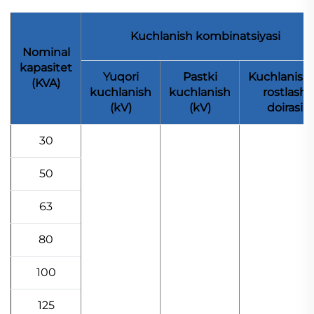
Kuchlanish kombinatsiyasi
Nominal
kapasitet
Yuqori
Pastki
Kuchlanish
(KVA)
kuchlanish
kuchlanish
rostlash
(kV)
(kV)
doirasi
30
50
63
80
100
125