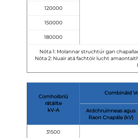
120000
150000
180000
Nóta 1: Molannar struchtúr gan chapallach
Nóta 2: Nuair atá fachtóir lucht amaontaith
Combináid Vo
Comhoibriú
rátáilte
kV-A
Ardchruinneas agus
Raon Cnapála (kV)
31500