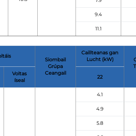
7.9
9.4
11.1
Caillteanas gan
ltáis
Lucht (kW)
Siombail
C
Grúpa
Ceangail
Voltas
22
íseal
4.1
4.9
5.8