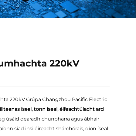
Cumhachta 220kV
)
hta 220kV Grúpa Changzhou Pacific Electric
illteanas íseal, tonn íseal, éifeachtúlacht ard
ag úsáid dearadh chunbharra agus ábhair
íonn siad insiléireacht shárchórais, díon íseal