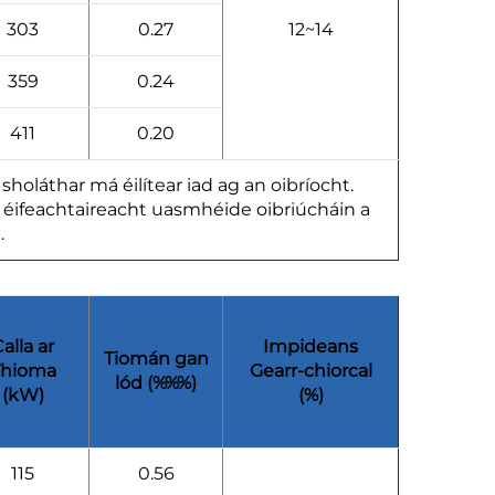
303
0.27
12~14
359
0.24
411
0.20
sholáthar má éilítear iad ag an oibríocht.
dir éifeachtaireacht uasmhéide oibriúcháin a
.
alla ar
Impideans
Tiomán gan
Thioma
Gearr-chiorcal
lód (%%%)
(kW)
(%)
115
0.56