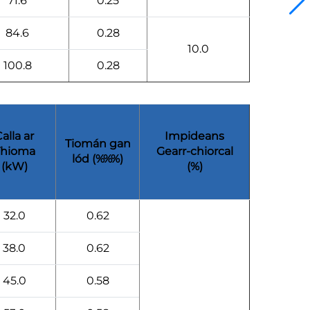
71.6
0.25
84.6
0.28
10.0
100.8
0.28
alla ar
Impideans
Tiomán gan
Thioma
Gearr-chiorcal
lód (%%%)
(kW)
(%)
32.0
0.62
38.0
0.62
45.0
0.58