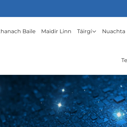
thanach Baile
Maidir Linn
Táirgí
Nuachta
Te