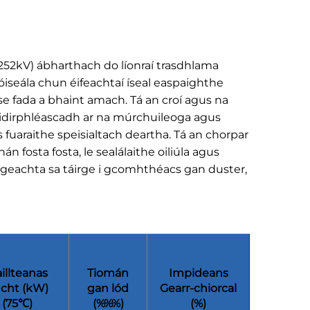
52kV) ábharthach do líonraí trasdhlama
róiseála chun éifeachtaí íseal easpaighthe
e fada a bhaint amach. Tá an croí agus na
 hidirphléascadh ar na múrchuileoga agus
 fuaraithe speisialtach deartha. Tá an chorpar
n fosta fosta, le sealálaithe oiliúla agus
áirgeachta sa táirge i gcomhthéacs gan duster,
illteanas
Tiomán
Impideans
cht (kW)
gan lód
Gearr-chiorcal
(75℃)
(%%%)
(%)