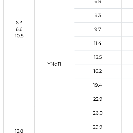
6.8
8.3
6.3
6.6
9.7
10.5
11.4
13.5
YNd11
16.2
19.4
22.9
26.0
29.9
13.8