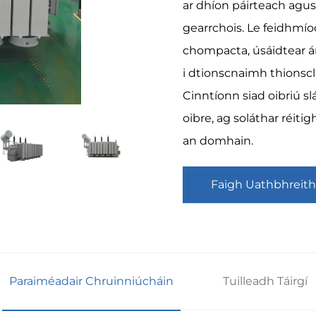
ar dhíon páirteach agu
gearrchois. Le feidhmíoc
chompacta, úsáidtear ár
i dtionscnaimh thionscla
Cinntíonn siad oibriú sl
oibre, ag soláthar réit
an domhain.
Faigh Uathbhreith
Paraiméadair Chruinniúcháin
Tuilleadh Táirgí