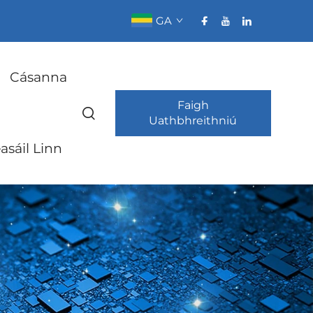
GA
Cásanna
Faigh
Uathbhreithniú
asáil Linn