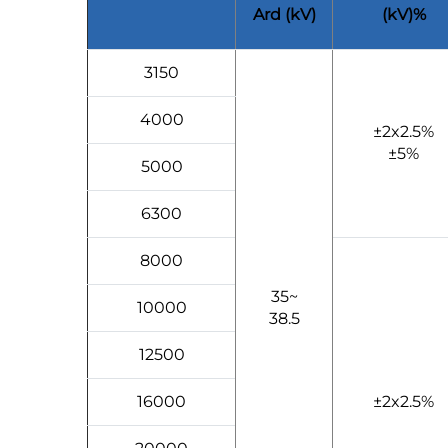
Ard (kV)
(kV)%
3150
4000
±2x2.5%
±5%
5000
6300
8000
35~
10000
38.5
12500
16000
±2x2.5%