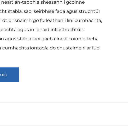
s neart an-taobh a sheasann i gcoinne
ht stábla, saol seirbhíse fada agus struchtúr
 dtionsnaimh go forleathan i líní cumhachta,
íochta agus in ionaid infrastruchtúir.
án agus stábla faoi gach cineál coinníollacha
igh cumhachta iontaofa do chustaiméirí ar fud
niú