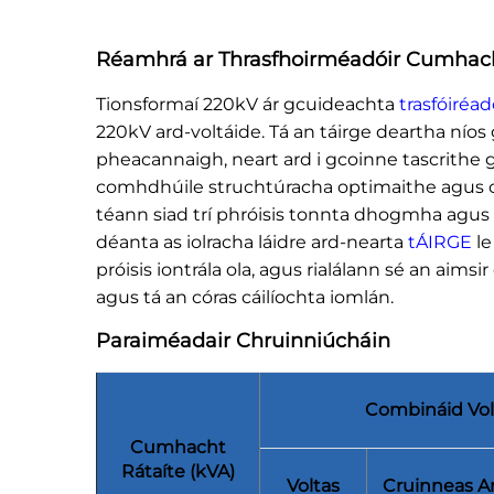
Réamhrá ar Thrasfhoirméadóir Cumhac
Tionsformaí 220kV ár gcuideachta
trasfóiréa
220kV ard-voltáide. Tá an táirge deartha níos 
pheacannaigh, neart ard i gcoinne tascrithe 
comhdhúile struchtúracha optimaithe agus cró
téann siad trí phróisis tonnta dhogmha agus tr
déanta as iolracha láidre ard-nearta
tÁIRGE
le
próisis iontrála ola, agus rialálann sé an aim
agus tá an córas cáilíochta iomlán.
Paraiméadair Chruinniúcháin
Combináid Vol
Cumhacht
Rátaíte (kVA)
Voltas
Cruinneas A