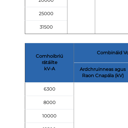
20000
25000
31500
Combináid Vo
Comhoibriú
rátáilte
kV-A
Ardchruinneas agus
Raon Cnapála (kV)
6300
8000
10000