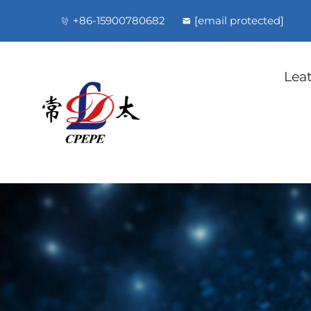
+86-15900780682
[email protected]
Lea