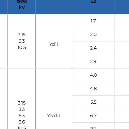
íseal
22
kV
1.7
2.0
3.15
6.3
Yd11
10.5
2.4
2.9
4.0
4.8
5.5
3.15
3.3
6.3
YNd11
6.7
6.6
10.5