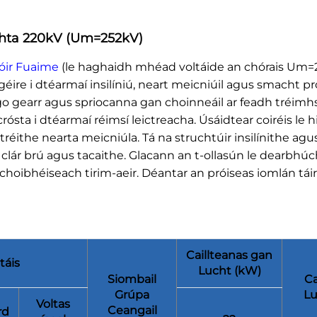
hta 220kV (Um=252kV)
dóir Fuaime
(le haghaidh mhéad voltáide an chórais Um=2
géire i dtéarmaí insilíniú, neart meicniúil agus smacht p
go gearr agus spriocanna gan choinneáil ar feadh tréimhs
sta i dtéarmaí réimsí leictreacha. Úsáidtear coiréis le
éithe nearta meicniúla. Tá na struchtúir insilínithe agus
 clár brú agus tacaithe. Glacann an t-ollasún le dearbhúchá
sir choibhéiseach tirim-aeir. Déantar an próiseas iomlán t
Caillteanas gan
táis
Lucht (kW)
Siombail
Ca
Grúpa
Lu
Voltas
Ceangail
rd