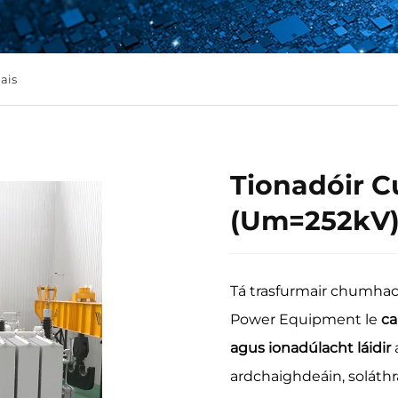
ais
Tionadóir 
(Um=252kV
Tá trasfurmair chumhac
Power Equipment le
ca
agus ionadúlacht láidir
ardchaighdeáin, soláthra