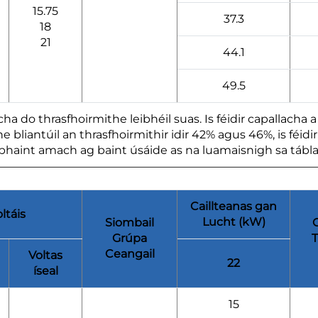
15.75
37.3
18
21
44.1
49.5
a do thrasfhoirmithe leibhéil suas. Is féidir capallacha a 
e bliantúil an thrasfhoirmithir idir 42% agus 46%, is féi
bhaint amach ag baint úsáide as na luamaisnigh sa tábla
Caillteanas gan
ltáis
Lucht (kW)
Siombail
C
Grúpa
Ceangail
Voltas
22
íseal
15