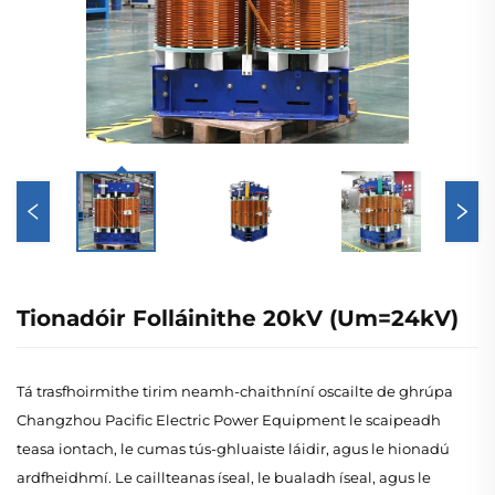
Tionadóir Folláinithe 20kV (Um=24kV)
Tá trasfhoirmithe tirim neamh-chaithníní oscailte de ghrúpa
Changzhou Pacific Electric Power Equipment le scaipeadh
teasa iontach, le cumas tús-ghluaiste láidir, agus le hionadú
ardfheidhmí. Le caillteanas íseal, le bualadh íseal, agus le