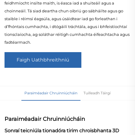
feidhmíocht insilte maith, is éasca iad a shuiteáil agus a
choinneáil. Tá siad deartha chun oibriú go sábháilte agus go
staible i réimsí éagsúla, agus úsáidtear iad go forleathan i
d’fhóntais cumhachta, i dtógáilí tráchtála, agus i bhfeistíochtaí
tionsclaíocha, ag soláthar réitigh cumhachta éifeachtacha agus
fadtéarmach.
Faigh Uathbhreithniú
Paraiméadair Chruinniúcháin
Tuilleadh Táirgí
Paraiméadair Chruinniúcháin
Sonraí teicniúla tionadóra tirim chroisbhanta 3D