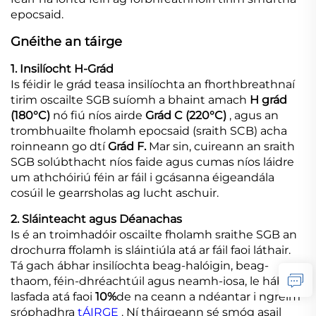
epocsaid.
Gnéithe an táirge
1. Insilíocht H-Grád
Is féidir le grád teasa insilíochta an fhorthbreathnaí
tirim oscailte SGB suíomh a bhaint amach
H grád
(180°C)
nó fiú níos airde
Grád C (220°C)
, agus an
trombhuailte fholamh epocsaid (sraith SCB) acha
roinneann go dtí
Grád F.
Mar sin, cuireann an sraith
SGB solúbthacht níos faide agus cumas níos láidre
um athchóiriú féin ar fáil i gcásanna éigeandála
cosúil le gearrsholas ag lucht aschuir.
2. Sláinteacht agus Déanachas
Is é an troimhadóir oscailte fholamh sraithe SGB an
drochurra ffolamh is sláintiúla atá ar fáil faoi láthair.
Tá gach ábhar insilíochta beag-halóigin, beag-
thaom, féin-dhréachtúil agus neamh-iosa, le hábhair
lasfada atá faoi
10%
de na ceann a ndéantar i ngreim
sróphadhra
tÁIRGE
. Ní tháirgeann sé smóg asail