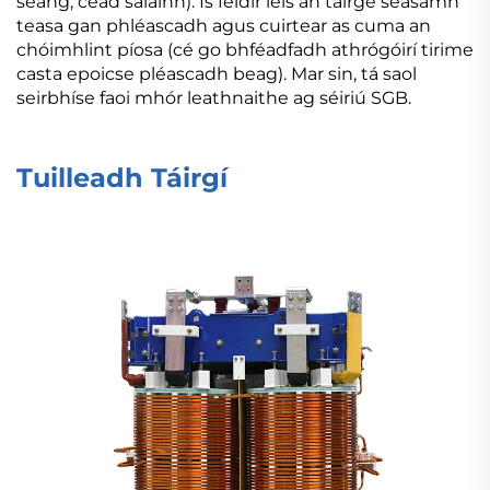
seang, céad salainn). Is féidir leis an táirge seasamh
teasa gan phléascadh agus cuirtear as cuma an
chóimhlint píosa (cé go bhféadfadh athrógóirí tirime
casta epoicse pléascadh beag). Mar sin, tá saol
seirbhíse faoi mhór leathnaithe ag séiriú SGB.
Tuilleadh Táirgí