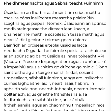
Fheidhmeannachta agus Sábháilteacht Fuinnimh
Úsáideann an fhorbhreathnóir tirim críochnaithe
oscailte córas insilíochta measctha polaimídín
scagtha agus páipéar Nomex. Úsáideann an spúnsc
modh sreingeasraithe díreach leanúnach, a
bhaineann le maith le scaoileadh teasa maith agus
neart láidir i gcoinne toirmas gearr-chiorcail.
Bainfidh an próiseas eiteolaí úsáid as lacca
neodracha R-gradaithe foirmle speisialta, a chuirtear
ar an spúnsc ag baint úsáide as innealtóireacht VPI
(Vacuum Pressure Impregnation) agus a dhéantar é
a impraíniú agus a thitim go dtíocha go minic. Bíonn
saintréithe ag an táirge mar shlándáil, cosaint
timpeallach, sábháil fuinnimh, ranga ard insilíochta,
cumas laghdaithe láidir, neart lasair, fiabhrú in
aghaidh salainne, neamh-inbheála, neamh-iompair
polltánach, agus gnéithe frithshléanála. Tá
feidhmíocht an tsábhála tine, an tsábhála
frithshléanála, agus an chaomhnú timpeallach níos
fearr ná iontu féin ag forbhreathnóirí tirim smurtha