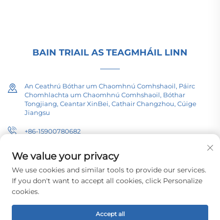
éinrgí. Teastas ISO, bunaithe ar R&D ó 1989. Iarrtar
comhairle teicniúil inniu.
BAIN TRIAIL AS TEAGMHÁIL LINN
An Ceathrú Bóthar um Chaomhnú Comhshaoil, Páirc
Chomhlachta um Chaomhnú Comhshaoil, Bóthar
Tongjiang, Ceantar XinBei, Cathair Changzhou, Cúige
Jiangsu
+86-15900780682
[email protected]
We value your privacy
We use cookies and similar tools to provide our services.
If you don't want to accept all cookies, click Personalize
cookies.
Cóipchirt © 2026 Changzhou Pacific Electric Equipment (Grúpa) Co.,
Ltd. Gach ceart ar fad fáilte.
Beartas Príobháideachta
Accept all