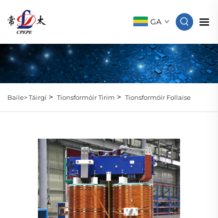
GA
>
>
Baile>
Táirgí
Tionsformóir Tirim
Tionsformóir Follaise