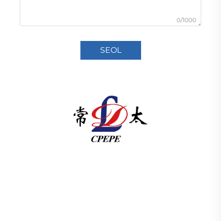
0/1000
SEOL
Soláthraíonn Changzhou Pacific Electric Power
Equipment (Group) Co., Ltd. innealtóireacht um
bhogadh cumhachta ar ard & ísle, tionsmitheoirí
treideal (110–330kV), agus fo-stáisiúin ar
logán/pacáiste do infrastruchtúr domhanda an