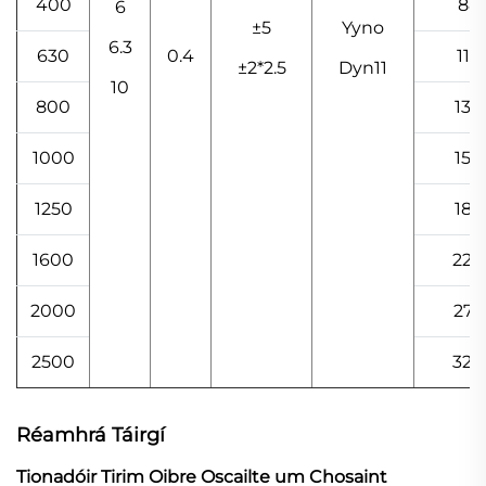
400
88
6
±5
Yyno
6.3
630
0.4
117
±2*2.5
Dyn11
10
800
136
1000
159
1250
188
1600
220
2000
274
2500
324
Réamhrá Táirgí
Tionadóir Tirim Oibre Oscailte um Chosaint