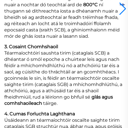
nuair a nochtar dó teochtaí ard de
800°C
ní
thugann sé dithreachta íosta a dhéanamh nuair a
bheidh sé ag ardteochtaí ar feadh tréimhse fhada,
ag réiteach an locht atá le troimhadóirí ffolamh
epocsaid casta (sraith SCB), a ghiniomhaíonn méid
mór de ghás íosta nuair a lasann siad.
3. Cosaint Chomhshaoil
Téarmaíochtóirí saushta tirim (cataglais SCB) a
dhéantar ó smól epoche a chuirtear leis agus nach
féidir a mhíchomhdhlúthú nó a athchóiriú tar éis a
saol, ag cúisithe do thráchtáil ar an gcomhthéacs. I
gcoinneás le sin, is féidir an téarmaíochtóir oscailte
saighte tirim (cataglais SGB) a mhíchomhdhlúthú, a
athchóiriú, agus a athúsáid tar éis a shaoil
fheidhmiúil, rud a léiríonn go bhfuil sé
glás agus
comhshaoileach
táirge.
4. Cumas Forluchta Laghthana
Úsáideann an téarmaíochtóir oscailte saighte tirim
cataglais SGB struchtúr nua, ábhar nua, agus próisis