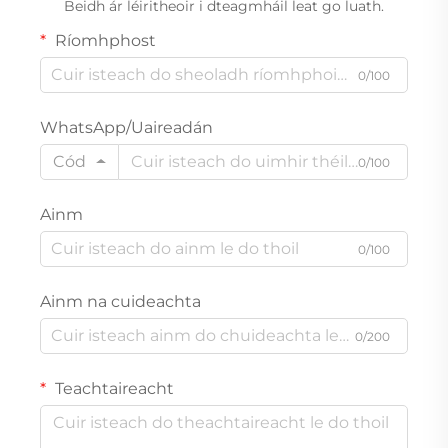
Beidh ár léiritheoir i dteagmháil leat go luath.
Ríomhphost
0/100
WhatsApp/Uaireadán
Cód
0/100
Ainm
0/100
Ainm na cuideachta
0/200
Teachtaireacht