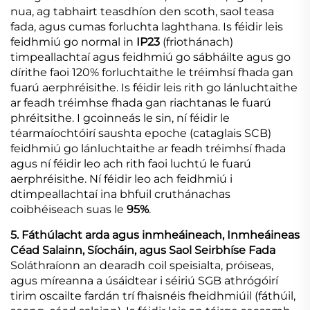
nua, ag tabhairt teasdhíon den scoth, saol teasa
fada, agus cumas forluchta laghthana. Is féidir leis
feidhmiú go normal in
IP23
(friothánach)
timpeallachtaí agus feidhmiú go sábháilte agus go
dírithe faoi 120% forluchtaithe le tréimhsí fhada gan
fuarú aerphréisithe. Is féidir leis rith go lánluchtaithe
ar feadh tréimhse fhada gan riachtanas le fuarú
phréitsithe. I gcoinneás le sin, ní féidir le
téarmaíochtóirí saushta epoche (cataglais SCB)
feidhmiú go lánluchtaithe ar feadh tréimhsí fhada
agus ní féidir leo ach rith faoi luchtú le fuarú
aerphréisithe. Ní féidir leo ach feidhmiú i
dtimpeallachtaí ina bhfuil cruthánachas
coibhéiseach suas le
95%
.
5. Fáthúlacht arda agus inmheáineach, Inmheáineas
Céad Salainn, Síocháin, agus Saol Seirbhíse Fada
Soláthraíonn an dearadh coil speisialta, próiseas,
agus míreanna a úsáidtear i séiriú SGB athrógóirí
tirim oscailte fardán trí fhaisnéis fheidhmiúil (fáthúil,