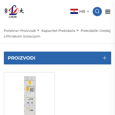
HR
>
>
Početna>
Proizvodi
Kapacitet Prekidača
Prekidački Uredaj
s Plinskom Izolacijom
PROIZVODI