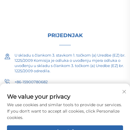
istraživanjem i razvojem od 1989. Zahtijevam
tehničku konsultaciju danas.
PRIJEDNJAK
U skladu s člankom 3. stavkom 1. točkom (a) Uredbe (EZ) br.
1225/2009 Komisija je odluka o uvođenju mjera odluka o
uvođenju u skladu s člankom 3. točkom (a) Uredbe (EZ) br.
1225/2009 odredila.
+86-15900780682
[email protected]
We value your privacy
We use cookies and similar tools to provide our services.
If you don't want to accept all cookies, click Personalize
cookies.
Copyright © 2026 Changzhou Pacific Electric Equipment (Group) Co.,
Ltd. Sva prava su rezervirana.
Politika privatnosti