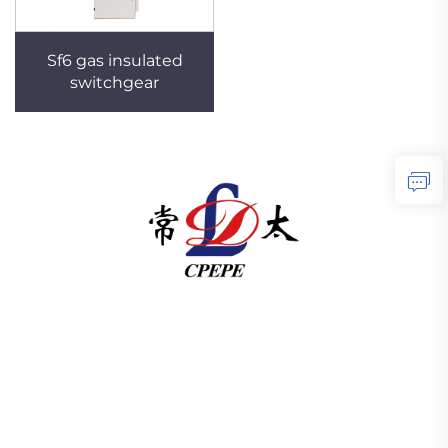
Sf6 gas insulated
switchgear
U skladu s člankom 3. stavkom 1. točkom (a) Uredbe
(EZ) br. 1225/2009 Komisija je odlučila da se u
skladu s člankom 3. točkom (b) Uredbe (EZ) br.
1225/2009 odredi da se u skladu s člankom 3.
točkom (c) Uredbe (EZ) br. 1225/2009 odredi
proizvodnja elektri ISO-certificiran, pokrenut