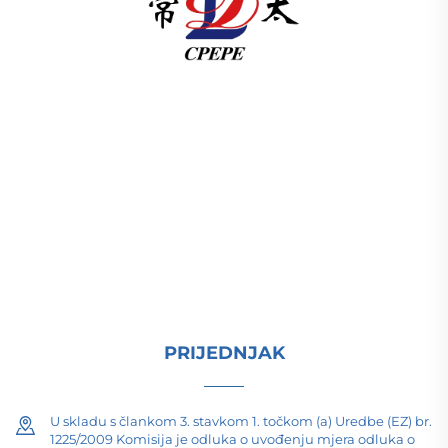
U skladu s člankom 3. stavkom 1. točkom (a) Uredbe
(EZ) br. 1225/2009 Komisija je odlučila da se u
skladu s člankom 3. točkom (b) Uredbe (EZ) br.
1225/2009 odredi da se u skladu s člankom 3.
točkom (c) Uredbe (EZ) br. 1225/2009 odredi
proizvodnja elektri ISO-certificiran, pokrenut
istraživanjem i razvojem od 1989. Zahtijevam
tehničku konsultaciju danas.
PRIJEDNJAK
U skladu s člankom 3. stavkom 1. točkom (a) Uredbe (EZ) br.
1225/2009 Komisija je odluka o uvođenju mjera odluka o