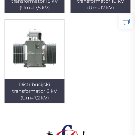
transformator 15 kV
transformator 10 kV
(Um=17,5 kV)
(Um=12 kV)
Distribucijski
transformator 6 kV
(Um=7,2 kV)