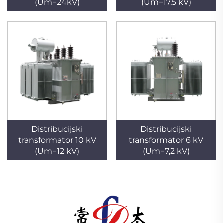
(Um=24kV)
(Um=17,5 kV)
Distribucijski
Distribucijski
transformator 10 kV
transformator 6 kV
(Um=12 kV)
(Um=7,2 kV)