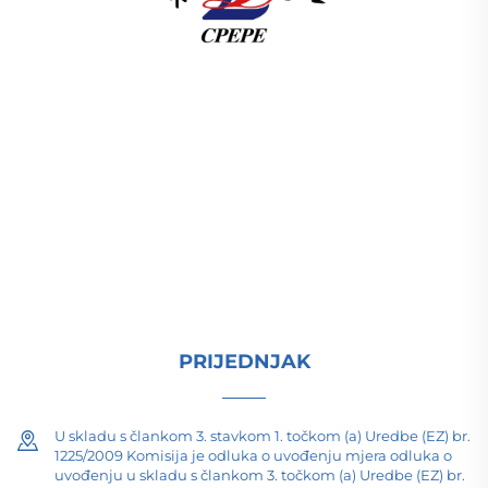
U skladu s člankom 3. stavkom 1. točkom (a) Uredbe
(EZ) br. 1225/2009 Komisija je odlučila da se u
skladu s člankom 3. točkom (b) Uredbe (EZ) br.
1225/2009 odredi da se u skladu s člankom 3.
točkom (c) Uredbe (EZ) br. 1225/2009 odredi
proizvodnja elektri ISO-certificiran, pokrenut
istraživanjem i razvojem od 1989. Zahtijevam
tehničku konsultaciju danas.
PRIJEDNJAK
U skladu s člankom 3. stavkom 1. točkom (a) Uredbe (EZ) br.
1225/2009 Komisija je odluka o uvođenju mjera odluka o
uvođenju u skladu s člankom 3. točkom (a) Uredbe (EZ) br.