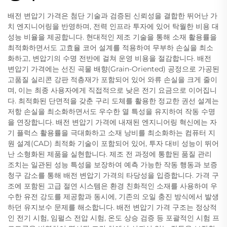
배전 변압기 가격은 첨단 기술과 검증된 신뢰성을 결합한 뛰어난 가
치 엔지니어링을 반영하며, 전력 인프라 투자에 있어 탁월한 비용 대
성능 비율을 제공합니다. 현대적인 제조 기술을 통해 소재 활용률을
최적화하면서도 고효율 코어 설계를 적용하여 무부하 손실을 최소
화하고, 변압기의 수명 전반에 걸쳐 운영 비용을 절감합니다. 배전
변압기 가격에는 선진 곡물 배향(Grain-Oriented) 공정으로 가공된
고품질 실리콘 강판 적층재가 포함되어 있어 와류 손실을 크게 줄이
며, 이는 최종 사용자에게 직접적으로 낮은 전기 요금으로 이어집니
다. 최적화된 단면적을 갖춘 구리 도체를 활용한 정교한 권선 설계는
저항 손실을 최소화하면서도 우수한 열 특성을 유지하여 작동 수명
을 연장합니다. 배전 변압기 가격에 내재된 엔지니어링 혁신에는 자
기 플럭스 활용률을 극대화하고 소재 낭비를 최소화하는 컴퓨터 지
원 설계(CAD) 최적화 기술이 포함되어 있어, 투자 대비 성능이 뛰어
난 소형화된 제품을 실현합니다. 제조 전 과정에 통합된 품질 관리
조치는 일관된 성능 특성을 보장하여 예측 가능한 작동 행동과 보증
청구 감소를 통해 배전 변압기 가격의 타당성을 입증합니다. 가격 구
조에 포함된 고급 절연 시스템은 환경 친화적인 소재를 사용하여 우
수한 유전 강도를 제공함과 동시에, 기존의 오일 충진 방식에서 발생
하던 유지보수 문제를 해소합니다. 배전 변압기 가격 구조는 정상적
인 전기 시험, 임펄스 전압 시험, 온도 상승 검증 등 포괄적인 시험 프