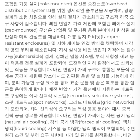
포함된 기둥 설치(pole-mounted) 옵션은 송전선로(overhead
distribution systems)를 위한 경제적인 솔루션을 제공하며, 경량
설계와 소형 차원으로 인해 설치 절차가 간소화되고 구조적 하중 요
구 사항이 감소합니다. 배전 변압기 가격 제안에 포함된 베이스 설치
(pad-mounted) 구성은 상업용 및 주거용 응용 분야에서 향상된 보
안성과 미적 완성도를 제공하며, 개봉 방지 캐비닛(tamper-
resistant enclosures) 및 지하 케이블 연결 방식을 채택하여 시각
적 영향 우려를 해소합니다. 지하 설치용 배전 변압기 가격에는 침수
가능(submersible) 설계, 강화된 밀봉 시스템, 부식 저항성 재료 등
이 적용된 전문 설계가 포함되어, 도전적인 지하 환경에서도 신뢰성
있는 작동을 보장합니다. 배전 변압기 가격 구조에 통합된 모듈식 설
계는 공간이 제한된 장소에서도 간편한 운반 및 설치를 가능하게 하
며, 분리 가능한 구성 요소를 통해 표준 문틀 및 좁은 복도를 통한 접
근을 용이하게 합니다. 배전 변압기 가격 옵션에서 지원하는 네트워
크 구성에는 이차 선택식 시스템(secondary selective systems),
스팟 네트워크(spot networks), 그리드 네트워크(grid networks)
가 포함되어, 최대 신뢰성이 요구되는 핵심 응용 분야에 대해 중복
전력 공급 경로를 제공합니다. 배전 변압기 가격에는 자연 공기 냉각
(natural air cooling), 강제 공기 냉각(forced air cooling), 액체
냉각(liquid cooling) 시스템 등 다양한 냉각 방식이 포함되어, 주변
환경 조건 및 부하 요구 사항에 따라 열 관리를 최적화합니다. 배전