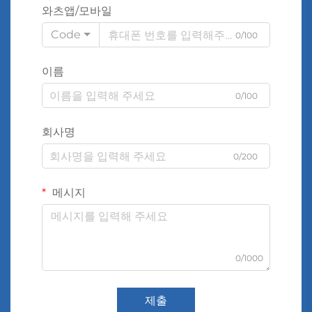
와츠앱/모바일
Code
0/100
이름
0/100
회사명
0/200
메시지
0/1000
제출