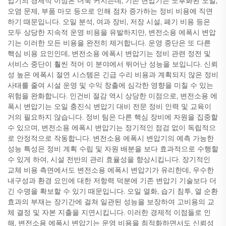
압기의 경제적 이점은 더욱 커지는데, 기존 변압기는 노후화된 오일,
오염 문제, 부품 마모 등으로 인해 점차 증가하는 정비 비용에 직면
하기 때문입니다. 오일 분석, 여과 장비, 저장 시설, 폐기 비용 등은
모두 상당한 지속적 운영 비용을 유발하지만, 변전소용 에폭시 변압
기는 이러한 모든 비용을 완전히 제거합니다. 운영 중단은 또 다른
핵심 비용 요인인데, 변전소용 에폭시 변압기는 정비 관련 정전 및
서비스 중단이 훨씬 적어 이 분야에서 뛰어난 성능을 보입니다. 신뢰
성 높은 에폭시 절연 시스템은 긴급 수리 비용과 계획되지 않은 정비
사태를 줄여 시설 운영 및 수익 창출에 심각한 영향을 미칠 수 있는
위험을 완화합니다. 인건비 절감 역시 상당한 이점으로, 변전소용 에
폭시 변압기는 오일 충진식 변압기 대비 전문 정비 인력 및 교육이
거의 필요하지 않습니다. 정비 팀은 다른 핵심 장비에 자원을 집중할
수 있으며, 변전소용 에폭시 변압기는 정기적인 점검 없이 독립적으
로 안정적으로 작동합니다. 변전소용 에폭시 변압기의 예측 가능한
성능 특성은 정비 계획 수립 및 자원 배분을 보다 효과적으로 수행할
수 있게 하여, 시설 전반의 관리 효율성을 향상시킵니다. 장기적인
교체 비용 측면에서도 변전소용 에폭시 변압기가 유리한데, 우수한
내구성과 환경 요인에 대한 저항력 덕분에 기존 변압기 기술보다 더
긴 수명을 확보할 수 있기 때문입니다. 오일 열화, 습기 침투, 열 순환
효과의 부재는 장기간에 걸쳐 일관된 성능을 보장하여 고비용의 교
체 결정 및 자본 지출을 지연시킵니다. 이러한 경제적 이점들로 인
해, 변전소용 에폭시 변압기는 운영 비용을 최적화하면서도 신뢰성