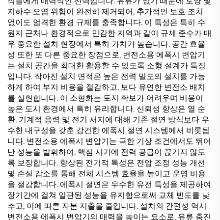
직들에게 매력적인 선택입니다. 유류가 없기 때문에 토양 및
지하수 오염 위험이 완전히 제거되어, 추가적인 보호 조치
없이도 엄격한 환경 규제를 충족합니다. 이 특성은 특히 수
원지 근처나 환경적으로 민감한 지역과 같이 규제 준수가 매
우 중요한 설치 현장에서 특히 가치가 높습니다. 공간 효율
성 또한 또 다른 중요한 장점으로, 변전소용 에폭시 변압기
는 설치 공간을 최대한 활용할 수 있도록 소형 설계가 특징
입니다. 작아진 설치 면적은 높은 전력 밀도의 설치를 가능
하게 하여 부지 비용을 절감하고, 보다 유연한 변전소 배치
를 실현합니다. 이 소형화는 토지 확보가 어려우며 비용이
높은 도시 환경에서 특히 유리합니다. 신뢰성 향상은 열 순
환, 기계적 응력 및 전기 서지에 대해 기존 절연 방식보다 우
수한 내구성을 갖춘 강건한 에폭시 절연 시스템에서 비롯됩
니다. 변전소용 에폭시 변압기는 극한 기상 조건에서도 뛰어
난 성능을 발휘하여, 핵심 시기에 전력 공급이 끊기지 않도
록 보장합니다. 향상된 전기적 특성은 전압 조정 성능 개선
및 손실 감소를 통해 전체 시스템 효율을 높이고 운영 비용
을 절감합니다. 에폭시 절연은 우수한 유전 특성을 제공하여
장기간에 걸쳐 일관된 성능을 유지함으로써 교체 빈도를 낮
추고, 이에 따른 자본 지출을 줄입니다. 설치의 간편성 역시
변전소용 에폭시 변압기의 매력을 높이는 요소로, 유류 충진