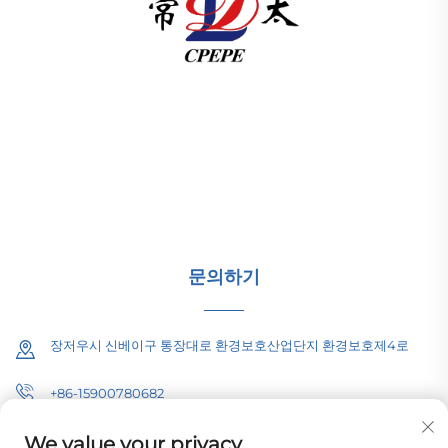
창저우 퍼시픽 일렉트릭 파워 장비(그룹) 유한공사는 글로
벌 에너지 인프라를 위해 고압/저압 전력 송배전 장비, 견인
변압기(110–330kV), 지상 설치형/통합형 변전소를 제공합
니다. 1989년 설립 이래 ISO 인증을 받았으며 연구개발 중
심 기업입니다. 오늘 바로 기술 상담을 문의하세요.
문의하기
장저우시 신베이구 통장대로 환경보호산업단지 환경보호제4로
+86-15900780682
[email protected]
We value your privacy