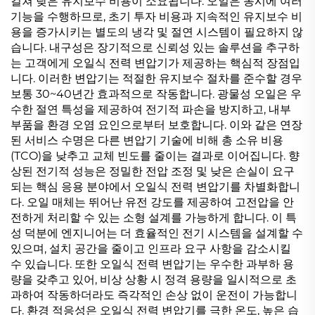
걸쳐 낮은 유지보수 비용이 소요됩니다. 오일은 동시에 여러
기능을 수행하므로, 초기 투자 비용과 지속적인 유지보수 비
용을 증가시키는 별도의 냉각 및 절연 시스템이 필요하지 않
습니다. 내구성은 장기적으로 신뢰성 있는 솔루션을 추구하
는 고객에게 오일식 전력 변압기가 제공하는 핵심적 장점입
니다. 이러한 변압기는 적절한 유지보수 절차를 준수할 경우
보통 30~40년간 효과적으로 작동합니다. 광물성 오일은 우
수한 절연 특성을 제공하여 전기적 파손을 방지하고, 내부
부품을 환경 오염 요인으로부터 보호합니다. 이와 같은 연장
된 서비스 수명은 다른 변압기 기술에 비해 총 소유 비용
(TCO)을 낮추고 교체 빈도를 줄이는 결과로 이어집니다. 향
상된 전기적 성능은 정밀한 전압 조정 및 낮은 손실이 요구
되는 핵심 응용 분야에서 오일식 전력 변압기를 차별화합니
다. 오일 매체는 뛰어난 유전 강도를 제공하여 고전압을 안
전하게 처리할 수 있는 소형 설계를 가능하게 합니다. 이 특
성 덕분에 엔지니어는 더 효율적인 전기 시스템을 설계할 수
있으며, 설치 공간을 줄이고 인프라 요구 사항을 감소시킬
수 있습니다. 또한 오일식 전력 변압기는 우수한 과부하 용
량을 갖추고 있어, 비상 상황 시 정격 용량을 일시적으로 초
과하여 작동하더라도 즉각적인 손상 없이 운전이 가능합니
다. 환경 적응성은 오일식 전력 변압기를 극한 온도, 높은 습