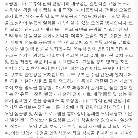
제공합니다. 유류식 전력 변압기의 내구성은 일반적인 고장 모드에
대응하기 위한 여러 핵심 설계 특징에서 비롯됩니다. 광물성 오일은
습기 침투, 산소 노출 및 외부 오염물질 유입을 차단하는 밀봉 환경
을 조성하여 부품의 열화를 가속화할 수 있는 요인을 방지합니다. 또
한 오일은 권선, 코어 재료 또는 탱크 표면을 공격할 수 있는 산 및
기타 부식성 물질을 중화시킵니다. 더불어 오일의 자연 순환은 변압
기 전체에 온도를 균등하게 분배함으로써 조기 부품 고장을 유발할
수 있는 열 응력 집중을 방지합니다. 유류식 전력 변압기의 기계적
구조는 장기 신뢰성을 강조하여 견고한 탱크 설계, 보강된 설치 구조
및 진동 저항형 부품 배치를 채택합니다. 고품질 강재 탱크는 지진,
바람 하중, 열 팽창 주기 등 다양한 하중 조건에서도 우수한 내식성
과 구조적 완전성을 유지합니다. 내부 구조는 수십 년간의 엔지니어
링 경험과 현장 시험을 통해 정교하게 다듬어진 검증된 권선 기법과
코어 조립 방식을 활용합니다. 제조 과정에서 실시되는 품질 관리 절
차는 각 유류식 전력 변압기가 출하 전에 재료, 제작 품질 및 성능 면
에서 엄격한 기준을 충족하도록 보장합니다. 유류식 전력 변압기의
정기적 유지보수 절차는 다른 기술에 비해 간단하고 경제적입니다.
오일 샘플링 및 시험 프로그램을 통해 장비 상태를 모니터링하고 문
제 발생 전에 유지보수 필요성을 조기에 식별할 수 있습니다. 일상적
인 절차로는 오일 여과, 부싱 유지보수, 냉각 시스템 점검 등이 있으
며, 이는 변압기 수명을 연장하면서 최고 성능을 유지하는 데 기여합