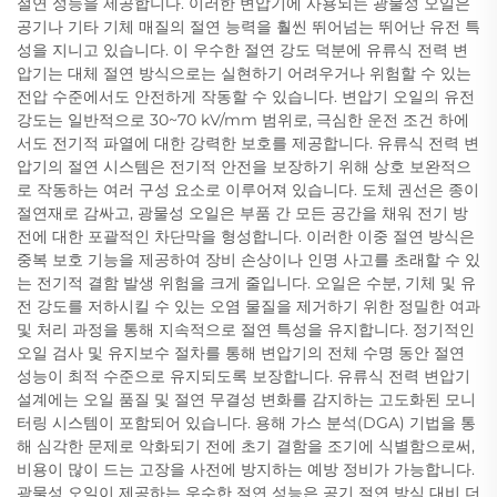
절연 성능을 제공합니다. 이러한 변압기에 사용되는 광물성 오일은
공기나 기타 기체 매질의 절연 능력을 훨씬 뛰어넘는 뛰어난 유전 특
성을 지니고 있습니다. 이 우수한 절연 강도 덕분에 유류식 전력 변
압기는 대체 절연 방식으로는 실현하기 어려우거나 위험할 수 있는
전압 수준에서도 안전하게 작동할 수 있습니다. 변압기 오일의 유전
강도는 일반적으로 30~70 kV/mm 범위로, 극심한 운전 조건 하에
서도 전기적 파열에 대한 강력한 보호를 제공합니다. 유류식 전력 변
압기의 절연 시스템은 전기적 안전을 보장하기 위해 상호 보완적으
로 작동하는 여러 구성 요소로 이루어져 있습니다. 도체 권선은 종이
절연재로 감싸고, 광물성 오일은 부품 간 모든 공간을 채워 전기 방
전에 대한 포괄적인 차단막을 형성합니다. 이러한 이중 절연 방식은
중복 보호 기능을 제공하여 장비 손상이나 인명 사고를 초래할 수 있
는 전기적 결함 발생 위험을 크게 줄입니다. 오일은 수분, 기체 및 유
전 강도를 저하시킬 수 있는 오염 물질을 제거하기 위한 정밀한 여과
및 처리 과정을 통해 지속적으로 절연 특성을 유지합니다. 정기적인
오일 검사 및 유지보수 절차를 통해 변압기의 전체 수명 동안 절연
성능이 최적 수준으로 유지되도록 보장합니다. 유류식 전력 변압기
설계에는 오일 품질 및 절연 무결성 변화를 감지하는 고도화된 모니
터링 시스템이 포함되어 있습니다. 용해 가스 분석(DGA) 기법을 통
해 심각한 문제로 악화되기 전에 초기 결함을 조기에 식별함으로써,
비용이 많이 드는 고장을 사전에 방지하는 예방 정비가 가능합니다.
광물성 오일이 제공하는 우수한 절연 성능은 공기 절연 방식 대비 더