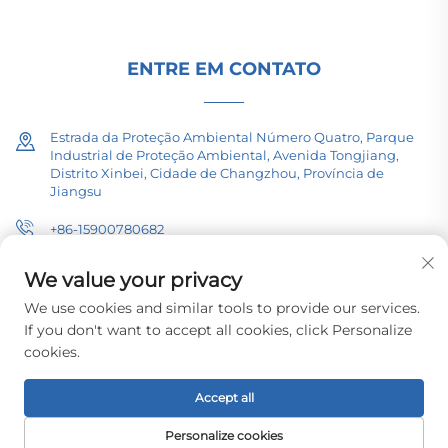
ENTRE EM CONTATO
Estrada da Proteção Ambiental Número Quatro, Parque
Industrial de Proteção Ambiental, Avenida Tongjiang,
Distrito Xinbei, Cidade de Changzhou, Província de
Jiangsu
+86-15900780682
[email protected]
We value your privacy
We use cookies and similar tools to provide our services.
If you don't want to accept all cookies, click Personalize
cookies.
Direitos autorais © 2026 Changzhou Pacific Electric Equipment
(Group) Co., Ltd. Todos os direitos reservados.
Política de Privacidade
Accept all
Personalize cookies