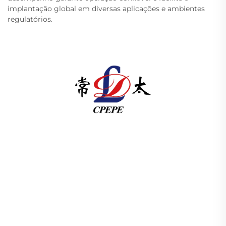
implantação global em diversas aplicações e ambientes
regulatórios.
A Changzhou Pacific Electric Power Equipment
(Group) Co., Ltd. fornece equipamentos de
transmissão de energia de alta/baixa tensão,
transformadores de tração (110–330kV) e
subestações embutidas/compactas para
infraestrutura energética global. Certificada pela
ISO, impulsionada por P&D desde 1989. Solicite
uma consulta técnica hoje.