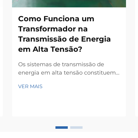
Como Funciona um
Transformador na
Transmissão de Energia
em Alta Tensão?
Os sistemas de transmissão de
energia em alta tensão constituem
a espinha dorsal das modernas
VER MAIS
redes elétricas, permitindo que a
eletricidade seja transportada de
forma eficiente ao longo de grandes
distâncias. No coração dessas redes
complexas encontra-se o
transformador de potência, um