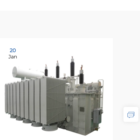
20
2
Jan
Ja