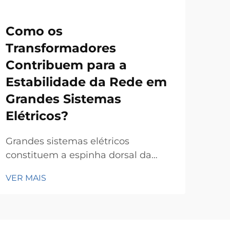
Como os
O 
Transformadores
De
Contribuem para a
Se
Estabilidade da Rede em
Fo
Grandes Sistemas
Tr
Elétricos?
Sele
infr
Grandes sistemas elétricos
uma
constituem a espinha dorsal da
VER
as 
infraestrutura elétrica moderna,
VER MAIS
atu
exigindo equipamentos sofisticados
evo
para manter a estabilidade e a
um 
confiabilidade em vastas áreas
de 
geográficas. Os transformadores de