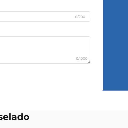
0/200
0/1000
selado