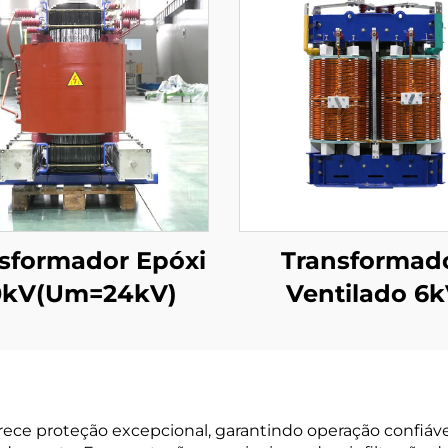
sformador Epóxi
Transformad
0kV(Um=24kV)
Ventilado 6
(Um=7,2kV)
ece proteção excepcional, garantindo operação confiáv