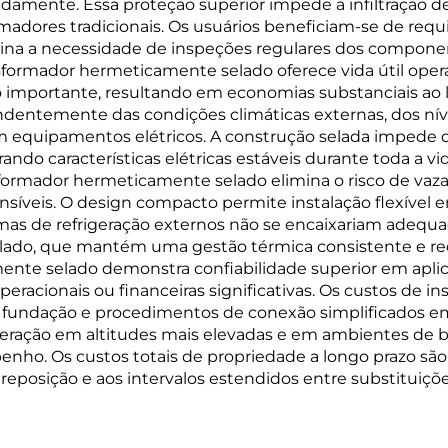
pidamente. Essa proteção superior impede a infiltraçã
madores tradicionais. Os usuários beneficiam-se de req
mina a necessidade de inspeções regulares dos componen
nsformador hermeticamente selado oferece vida útil ope
o importante, resultando em economias substanciais ao
ntemente das condições climáticas externas, dos níve
m equipamentos elétricos. A construção selada impede 
 características elétricas estáveis durante toda a vida 
formador hermeticamente selado elimina o risco de vaz
nsíveis. O design compacto permite instalação flexível
emas de refrigeração externos não se encaixariam adequ
olado, que mantém uma gestão térmica consistente e r
te selado demonstra confiabilidade superior em aplica
eracionais ou financeiras significativas. Os custos de i
 fundação e procedimentos de conexão simplificados e
peração em altitudes mais elevadas e em ambientes de 
ho. Os custos totais de propriedade a longo prazo são
posição e aos intervalos estendidos entre substituiçõe