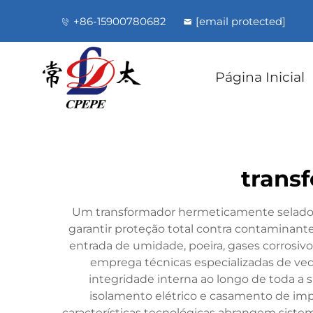
+86-15900780682
[email protected]
Página Inicial
trans
Um transformador hermeticamente selado r
garantir proteção total contra contaminan
entrada de umidade, poeira, gases corrosi
emprega técnicas especializadas de veda
integridade interna ao longo de toda a s
isolamento elétrico e casamento de im
características tecnológicas abrangem siste