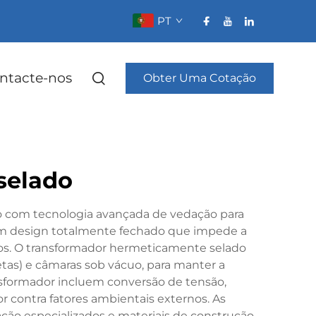
PT
ntacte-nos
Obter Uma Cotação
selado
o com tecnologia avançada de vedação para
 um design totalmente fechado que impede a
nos. O transformador hermeticamente selado
etas) e câmaras sob vácuo, para manter a
ransformador incluem conversão de tensão,
contra fatores ambientais externos. As
ção especializados e materiais de construção