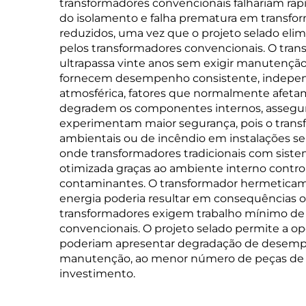
transformadores convencionais falhariam ra
do isolamento e falha prematura em transfor
reduzidos, uma vez que o projeto selado eli
pelos transformadores convencionais. O tra
ultrapassa vinte anos sem exigir manutençã
fornecem desempenho consistente, independe
atmosférica, fatores que normalmente afeta
degradem os componentes internos, assegurando
experimentam maior segurança, pois o trans
ambientais ou de incêndio em instalações se
onde transformadores tradicionais com sist
otimizada graças ao ambiente interno contr
contaminantes. O transformador hermeticamen
energia poderia resultar em consequências op
transformadores exigem trabalho mínimo de
convencionais. O projeto selado permite a o
poderiam apresentar degradação de desempen
manutenção, ao menor número de peças de re
investimento.