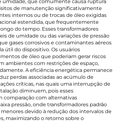
o de umidade, que comumente causa ruptura
uisitos de manutenção significativamente
tes internos ou de trocas de óleo exigidas
racional estendida, que frequentemente
 longo do tempo. Esses transformadores
is de umidade ou das variações de pressão
que gases corrosivos e contaminantes aéreos
útil do dispositivo. Os usuários
amentos de óleo que poderiam gerar riscos
 em ambientes com restrições de espaço,
adamente. A eficiência energética permanece
eduz perdas associadas ao acúmulo de
ções críticas, nas quais uma interrupção de
nstalação diminuem, pois esses
m comparação com alternativas
baixa pressão, onde transformadores padrão
 menores devido à redução dos intervalos de
s, maximizando o retorno sobre o