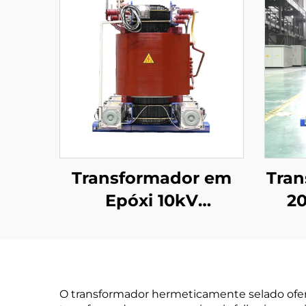
Transformador em
Tran
Epóxi 10kV
2
(Um=12kV)
O transformador hermeticamente selado ofer