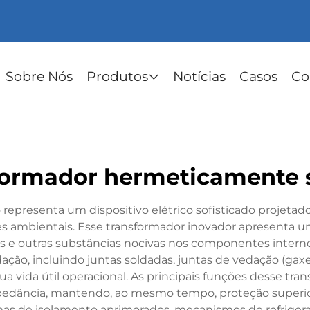
Sobre Nós
Produtos
Notícias
Casos
Co
formador hermeticamente 
epresenta um dispositivo elétrico sofisticado projetad
tes ambientais. Esse transformador inovador apresenta
vos e outras substâncias nocivas nos componentes inter
ção, incluindo juntas soldadas, juntas de vedação (gax
ua vida útil operacional. As principais funções desse t
pedância, mantendo, ao mesmo tempo, proteção superior 
mas de isolamento aprimorados, mecanismos de refrigera