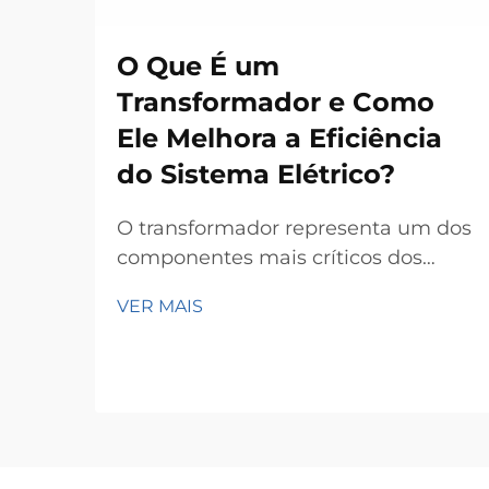
O Que É um
Transformador e Como
Ele Melhora a Eficiência
do Sistema Elétrico?
O transformador representa um dos
componentes mais críticos dos
modernos sistemas elétricos de
VER MAIS
potência, servindo como a espinha
dorsal para a transmissão e
distribuição eficientes de energia ao
longo de extensas redes. Esses
dispositivos eletromagnéticos
permitem a conversão contínua...