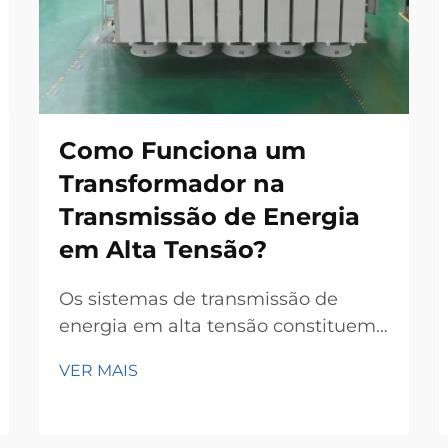
Como Funciona um
Transformador na
Transmissão de Energia
em Alta Tensão?
Os sistemas de transmissão de
energia em alta tensão constituem
a espinha dorsal das modernas
VER MAIS
redes elétricas, permitindo que a
eletricidade seja transportada de
forma eficiente ao longo de grandes