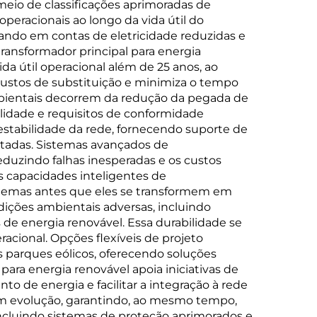
meio de classificações aprimoradas de
peracionais ao longo da vida útil do
ando em contas de eletricidade reduzidas e
ransformador principal para energia
da útil operacional além de 25 anos, ao
tos de substituição e minimiza o tempo
ambientais decorrem da redução da pegada de
lidade e requisitos de conformidade
estabilidade da rede, fornecendo suporte de
ectadas. Sistemas avançados de
uzindo falhas inesperadas e os custos
 capacidades inteligentes de
blemas antes que eles se transformem em
ndições ambientais adversas, incluindo
e energia renovável. Essa durabilidade se
cional. Opções flexíveis de projeto
 parques eólicos, oferecendo soluções
ra energia renovável apoia iniciativas de
 de energia e facilitar a integração à rede
em evolução, garantindo, ao mesmo tempo,
ncluindo sistemas de proteção aprimorados e