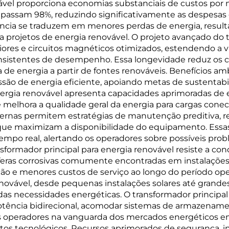
ável proporciona economias substanciais de custos por 
passam 98%, reduzindo significativamente as despesas o
ência se traduzem em menores perdas de energia, result
 projetos de energia renovável. O projeto avançado do t
iores e circuitos magnéticos otimizados, estendendo a vi
tentes de desempenho. Essa longevidade reduz os cus
a de energia a partir de fontes renováveis. Benefícios 
ão de energia eficiente, apoiando metas de sustentabi
energia renovável apresenta capacidades aprimoradas de 
e melhora a qualidade geral da energia para cargas con
nas permitem estratégias de manutenção preditiva, red
ue maximizam a disponibilidade do equipamento. Essas
po real, alertando os operadores sobre possíveis pro
sformador principal para energia renovável resiste a co
ras corrosivas comumente encontradas em instalações d
o e menores custos de serviço ao longo do período opera
ovável, desde pequenas instalações solares até grandes
 necessidades energéticas. O transformador principal pa
tência bidirecional, acomodar sistemas de armazenamento
os operadores na vanguarda dos mercados energéticos 
os tecnológicos. Recursos aprimorados de segurança, i