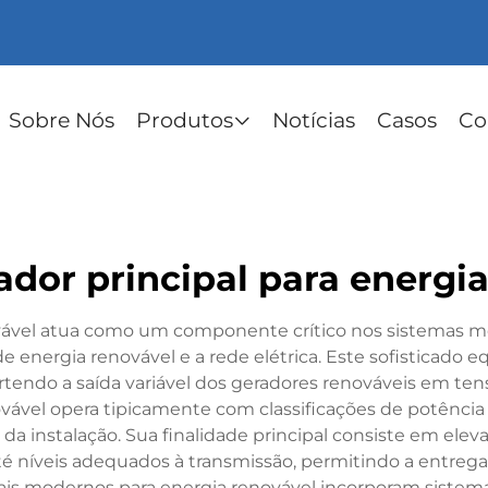
Sobre Nós
Produtos
Notícias
Casos
Co
dor principal para energi
ovável atua como um componente crítico nos sistemas 
 de energia renovável e a rede elétrica. Este sofisticad
rtendo a saída variável dos geradores renováveis em te
ovável opera tipicamente com classificações de potência
 instalação. Sua finalidade principal consiste em elevar
até níveis adequados à transmissão, permitindo a entreg
pais modernos para energia renovável incorporam sistema