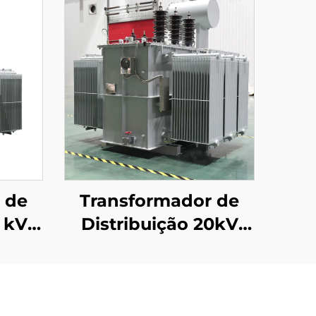
 de
Transformador de
0 kV
Distribuição 20kV
(Um=24kV)