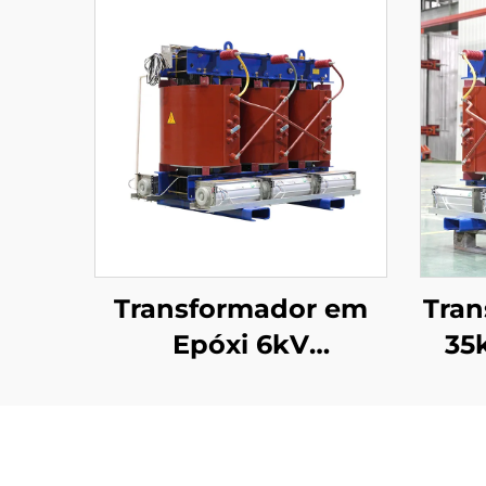
Transformador em
Tran
Epóxi 6kV
35
(Um=7,2kV)