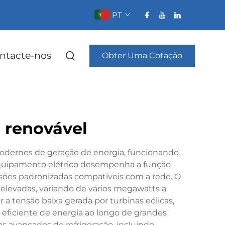
PT
ntacte-nos
Obter Uma Cotação
a renovável
modernos de geração de energia, funcionando
o equipamento elétrico desempenha a função
nsões padronizadas compatíveis com a rede. O
 elevadas, variando de vários megawatts a
 a tensão baixa gerada por turbinas eólicas,
a eficiente de energia ao longo de grandes
s avançados de refrigeração, incluindo