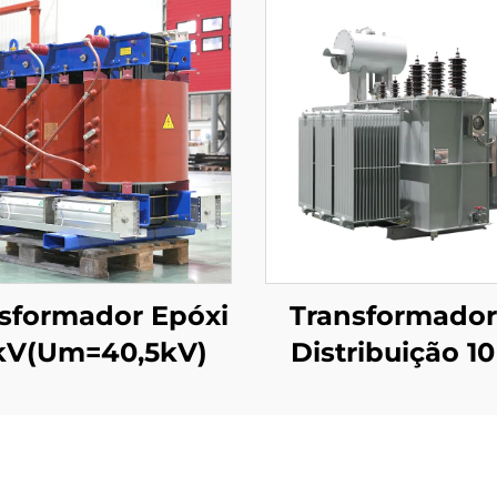
sformador Epóxi
Transformador
kV(Um=40,5kV)
Distribuição 1
(Um=12 kV)