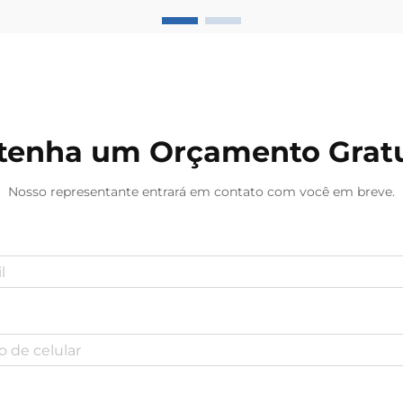
distâncias. No coração dessas redes
complexas encontra-se o
transformador de potência, um
equipamento crucial que...
tenha um Orçamento Gratu
Nosso representante entrará em contato com você em breve.