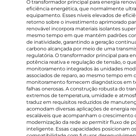
O transformador principal para energia renov
eficiência energética, que normalmente ultra
equipamento. Esses níveis elevados de efici
retorno sobre o investimento aprimorado para
renovável incorpora materiais isolantes super
mesmo tempo em que mantém padrões consis
de inatividade, garantindo a geração contínu
carbono alcançada por meio de uma transmiss
regulatória. O transformador principal para 
potência reativa e regulação de tensão, o qu
monitoramento integrados às unidades moder
associados de reparo, ao mesmo tempo em q
monitoramento fornecem diagnósticos em tem
falhas onerosas. A construção robusta do tran
extremos de temperatura, umidade e atmosfe
traduz em requisitos reduzidos de manutençã
acomodam diversas aplicações de energia ren
escaláveis que acompanham o crescimento das
modernização da rede ao permitir fluxo de po
inteligente. Essas capacidades posicionam 
compatibilidade com futuros desenvolviment