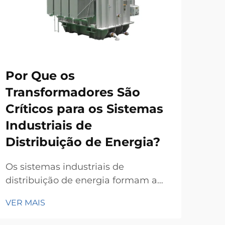
Por Que os
O 
Transformadores São
De
Críticos para os Sistemas
Se
Industriais de
Fo
Distribuição de Energia?
Tr
Os sistemas industriais de
Sele
distribuição de energia formam a
infr
espinha dorsal da manufatura
uma
VER MAIS
VER
moderna, das instalações
as 
comerciais e das operações de
atu