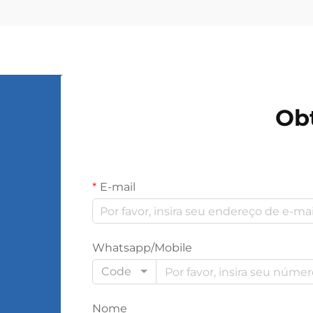
longo de extensas redes. Esses
dispositivos eletromagnéticos
permitem a conversão contínua...
Ob
E-mail
Whatsapp/Mobile
Code
Nome