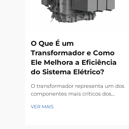
O Que É um
Transformador e Como
Ele Melhora a Eficiência
do Sistema Elétrico?
O transformador representa um dos
componentes mais críticos dos
modernos sistemas elétricos de
VER MAIS
potência, servindo como a espinha
dorsal para a transmissão e
distribuição eficientes de energia ao