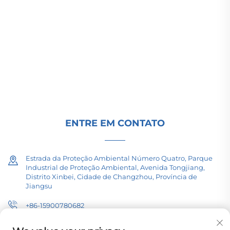
(Group) Co., Ltd. fornece equipamentos de
transmissão de energia de alta/baixa tensão,
transformadores de tração (110–330kV) e
subestações embutidas/compactas para
infraestrutura energética global. Certificada pela
ISO, impulsionada por P&D desde 1989. Solicite
uma consulta técnica hoje.
ENTRE EM CONTATO
Estrada da Proteção Ambiental Número Quatro, Parque
Industrial de Proteção Ambiental, Avenida Tongjiang,
Distrito Xinbei, Cidade de Changzhou, Província de
Jiangsu
+86-15900780682
[email protected]