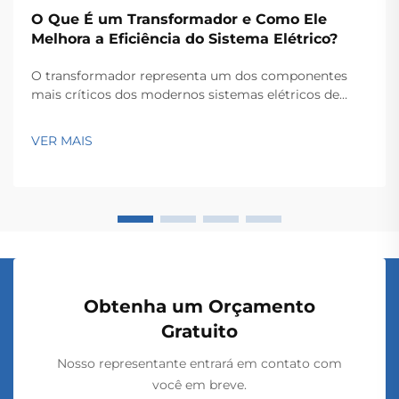
O Que É um Transformador e Como Ele
Melhora a Eficiência do Sistema Elétrico?
O transformador representa um dos componentes
mais críticos dos modernos sistemas elétricos de
potência, servindo como a espinha dorsal para a
transmissão e distribuição eficientes de energia ao
VER MAIS
longo de extensas redes. Esses dispositivos
eletromagnéticos permitem a conversão contínua...
Obtenha um Orçamento
Gratuito
Nosso representante entrará em contato com
você em breve.