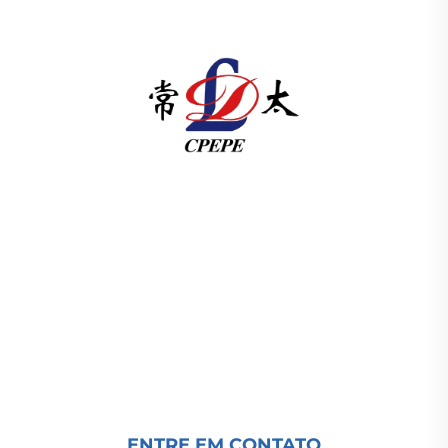
A Changzhou Pacific Electric Power Equipment
(Group) Co., Ltd. fornece equipamentos de
transmissão de energia de alta/baixa tensão,
transformadores de tração (110–330kV) e
subestações embutidas/compactas para
infraestrutura energética global. Certificada pela
ISO, impulsionada por P&D desde 1989. Solicite
uma consulta técnica hoje.
ENTRE EM CONTATO